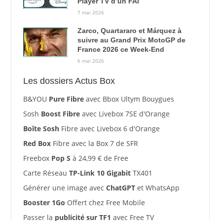
Player TV d’un FAI
7 mai 2026
Zarco, Quartararo et Márquez à
suivre au Grand Prix MotoGP de
France 2026 ce Week-End
6 mai 2026
Les dossiers Actus Box
B&YOU
Pure Fibre
avec Bbox Ultym Bouygues
Sosh
Boost Fibre
avec Livebox 7SE d'Orange
Boîte Sosh
Fibre avec Livebox 6 d'Orange
Red Box
Fibre avec la Box 7 de SFR
Freebox
Pop S
à 24,99 € de Free
Carte Réseau
TP-Link 10 Gigabit
TX401
Générer une image avec
ChatGPT
et WhatsApp
Booster 1Go
Offert chez Free Mobile
Passer la
publicité sur TF1
avec Free TV