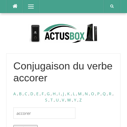
Aller
Menu
au
contenu
Conjugaison du verbe
accorer
A
,
B
,
C
,
D
,
E
,
F
,
G
,
H
,
I
,
J
,
K
,
L
,
M
,
N
,
O
,
P
,
Q
,
R
,
S
,
T
,
U
,
V
,
W
,
Y
,
Z