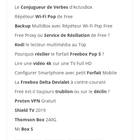
Le
Conjugueur de Verbes
d'ActusBox
Répéteur
Wi-Fi Pop
de Free
Backup
MultiBox avec Répéteur Wi-Fi Pop Free
Free Proxy ou
Service de Résiliation
de Free ?
Kodi
le lecteur multimédia au Top
Pourquoi
résilier
le forfait
Freebox Pop S
?
Lire une
vidéo 4k
sur une TV Full HD
Configurer Smartphone avec petit
Forfait
Mobile
La
Freebox Delta Devialet
à contre-courant
Free est-il toujours
trublion
ou sur le
déclin
?
Proton VPN
Gratuit
Shield TV
2019
Thomson Box
240G
Mi
Box S