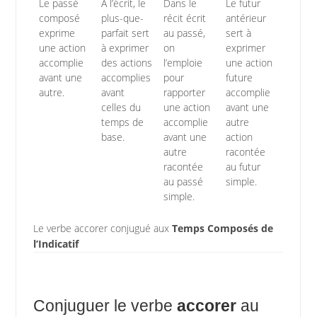
Le passé
À l’écrit, le
Dans le
Le futur
composé
plus-que-
récit écrit
antérieur
exprime
parfait sert
au passé,
sert à
une action
à exprimer
on
exprimer
accomplie
des actions
l’emploie
une action
avant une
accomplies
pour
future
autre.
avant
rapporter
accomplie
celles du
une action
avant une
temps de
accomplie
autre
base.
avant une
action
autre
racontée
racontée
au futur
au passé
simple.
simple.
Le verbe accorer conjugué aux
Temps Composés de
l’Indicatif
Conjuguer le verbe
accorer
au