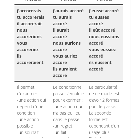
j'accorerais
j'aurais accoré
j'eusse accoré
tu accorerais
tu aurais
tu eusses
il accorerait
accoré
accoré
nous
il aurait
il eût accoré
accorerions
accoré
nous eussions
vous
nous aurions
accoré
accoreriez
accoré
vous eussiez
ils
vous auriez
accoré
accoreraient
accoré
ils eussent
ils auraient
accoré
accoré
Il permet
Le conditionnel
La particularité
d’exprimer :
passé s’emploie
de ce mode est
-une action qui
pour exprimer :
d’avoir 2 formes
dépend d’une
-une action qui
pour le passé.
condition
n’a pas eu lieu
La seconde
-une action
dans le passé
forme est
possible
-un regret
cependant d’un
-un souhait
-un fait
usage plus