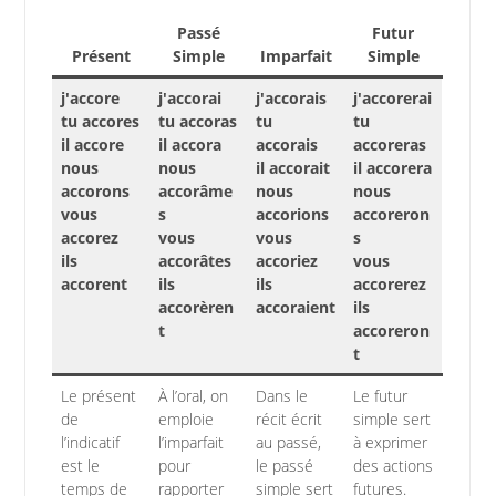
Passé
Futur
Présent
Simple
Imparfait
Simple
j'accore
j'accorai
j'accorais
j'accorerai
tu accores
tu accoras
tu
tu
il accore
il accora
accorais
accoreras
nous
nous
il accorait
il accorera
accorons
accorâme
nous
nous
vous
s
accorions
accoreron
accorez
vous
vous
s
ils
accorâtes
accoriez
vous
accorent
ils
ils
accorerez
accorèren
accoraient
ils
t
accoreron
t
Le présent
À l’oral, on
Dans le
Le futur
de
emploie
récit écrit
simple sert
l’indicatif
l’imparfait
au passé,
à exprimer
est le
pour
le passé
des actions
temps de
rapporter
simple sert
futures.