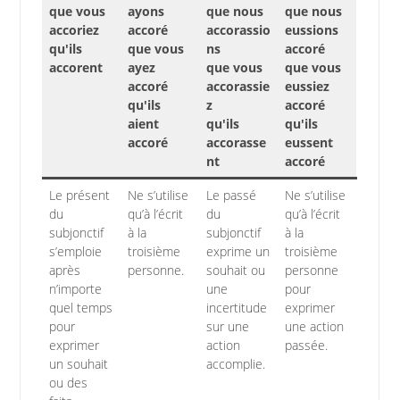
que vous
ayons
que nous
que nous
accoriez
accoré
accorassio
eussions
qu'ils
que vous
ns
accoré
accorent
ayez
que vous
que vous
accoré
accorassie
eussiez
qu'ils
z
accoré
aient
qu'ils
qu'ils
accoré
accorasse
eussent
nt
accoré
Le présent
Ne s’utilise
Le passé
Ne s’utilise
du
qu’à l’écrit
du
qu’à l’écrit
subjonctif
à la
subjonctif
à la
s’emploie
troisième
exprime un
troisième
après
personne.
souhait ou
personne
n’importe
une
pour
quel temps
incertitude
exprimer
pour
sur une
une action
exprimer
action
passée.
un souhait
accomplie.
ou des