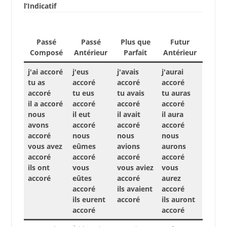
l’Indicatif
Passé
Passé
Plus que
Futur
Composé
Antérieur
Parfait
Antérieur
j'ai accoré
j'eus
j'avais
j'aurai
tu as
accoré
accoré
accoré
accoré
tu eus
tu avais
tu auras
il a accoré
accoré
accoré
accoré
nous
il eut
il avait
il aura
avons
accoré
accoré
accoré
accoré
nous
nous
nous
vous avez
eûmes
avions
aurons
accoré
accoré
accoré
accoré
ils ont
vous
vous aviez
vous
accoré
eûtes
accoré
aurez
accoré
ils avaient
accoré
ils eurent
accoré
ils auront
accoré
accoré