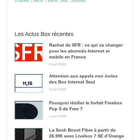
trouver
,
venir
,
vivre
,
voir
,
vouloir
Les Actus Box récentes
Rachat de SFR : ce qui va changer
pour les abonnés Internet et
mobile en France
8 juin 2026
Attention aux appels non inclus
des Box Internet Seul
4 juin 2026
Pourquoi résilier le forfait Freebox
Pop S de Free ?
2 juin 2026
La Sosh Boost Fibre à partir de
26.99€ avec Livebox 7 SE d’Orange