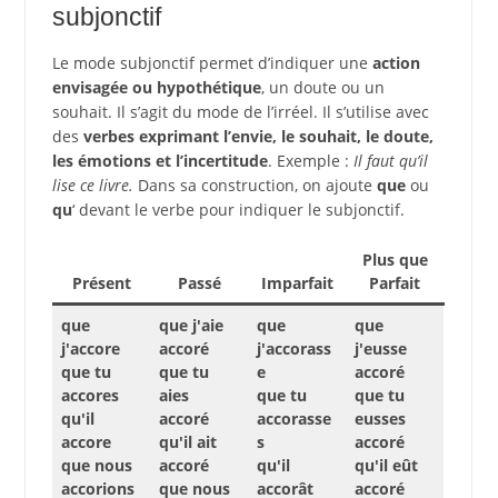
subjonctif
Le mode subjonctif permet d’indiquer une
action
envisagée ou hypothétique
, un doute ou un
souhait. Il s’agit du mode de l’irréel. Il s’utilise avec
des
verbes exprimant l’envie, le souhait, le doute,
les émotions et l’incertitude
. Exemple :
Il faut qu’il
lise ce livre.
Dans sa construction, on ajoute
que
ou
qu
‘ devant le verbe pour indiquer le subjonctif.
Plus que
Présent
Passé
Imparfait
Parfait
que
que j'aie
que
que
j'accore
accoré
j'accorass
j'eusse
que tu
que tu
e
accoré
accores
aies
que tu
que tu
qu'il
accoré
accorasse
eusses
accore
qu'il ait
s
accoré
que nous
accoré
qu'il
qu'il eût
accorions
que nous
accorât
accoré