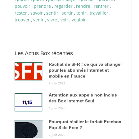
pouvoir
,
prendre
,
regarder
,
rendre
,
rentrer
,
rester
,
savoir
,
sentir
,
sortir
,
tenir
,
travailler
,
trouver
,
venir
,
vivre
,
voir
,
vouloir
Les Actus Box récentes
Rachat de SFR : ce qui va changer
pour les abonnés Internet et
mobile en France
8 juin 2026
Attention aux appels non inclus
des Box Internet Seul
4 juin 2026
Pourquoi résilier le forfait Freebox
Pop S de Free ?
2 juin 2026