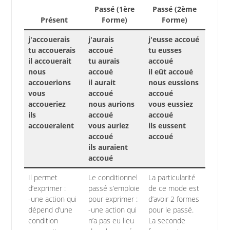
Passé (1ère
Passé (2ème
Présent
Forme)
Forme)
j'accouerais
j'aurais
j'eusse accoué
tu accouerais
accoué
tu eusses
il accouerait
tu aurais
accoué
nous
accoué
il eût accoué
accouerions
il aurait
nous eussions
vous
accoué
accoué
accoueriez
nous aurions
vous eussiez
ils
accoué
accoué
accoueraient
vous auriez
ils eussent
accoué
accoué
ils auraient
accoué
Il permet
Le conditionnel
La particularité
d’exprimer :
passé s’emploie
de ce mode est
-une action qui
pour exprimer :
d’avoir 2 formes
dépend d’une
-une action qui
pour le passé.
condition
n’a pas eu lieu
La seconde