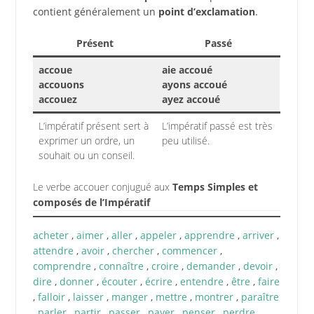
contient généralement un
point d’exclamation
.
Présent
Passé
accoue
aie accoué
accouons
ayons accoué
accouez
ayez accoué
L’impératif présent sert à
L’impératif passé est très
exprimer un ordre, un
peu utilisé.
souhait ou un conseil.
Le verbe accouer conjugué aux
Temps Simples et
composés de l’Impératif
acheter
,
aimer
,
aller
,
appeler
,
apprendre
,
arriver
,
attendre
,
avoir
,
chercher
,
commencer
,
comprendre
,
connaître
,
croire
,
demander
,
devoir
,
dire
,
donner
,
écouter
,
écrire
,
entendre
,
être
,
faire
,
falloir
,
laisser
,
manger
,
mettre
,
montrer
,
paraître
,
parler
,
partir
,
passer
,
payer
,
penser
,
perdre
,