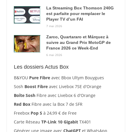
La Streaming Box Thomson 240G
est parfaite pour remplacer le
Player TV d’un FAI
7 mai 2026
Zarco, Quartararo et Márquez à
suivre au Grand Prix MotoGP de
France 2026 ce Week-End
6 mai 2026
Les dossiers Actus Box
B&YOU
Pure Fibre
avec Bbox Ultym Bouygues
Sosh
Boost Fibre
avec Livebox 7SE d'Orange
Boîte Sosh
Fibre avec Livebox 6 d'Orange
Red Box
Fibre avec la Box 7 de SFR
Freebox
Pop S
à 24,99 € de Free
Carte Réseau
TP-Link 10 Gigabit
TX401
Générer une image avec
ChatGPT
et WhatsApp