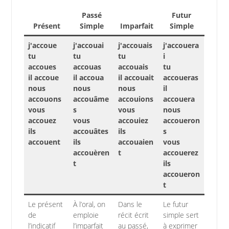
Passé
Futur
Présent
Simple
Imparfait
Simple
j'accoue
j'accouai
j'accouais
j'accouera
tu
tu
tu
i
accoues
accouas
accouais
tu
il accoue
il accoua
il accouait
accoueras
nous
nous
nous
il
accouons
accouâme
accouions
accouera
vous
s
vous
nous
accouez
vous
accouiez
accoueron
ils
accouâtes
ils
s
accouent
ils
accouaien
vous
accouèren
t
accouerez
t
ils
accoueron
t
Le présent
À l’oral, on
Dans le
Le futur
de
emploie
récit écrit
simple sert
l’indicatif
l’imparfait
au passé,
à exprimer