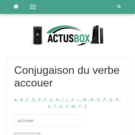
Aller
Menu
au
contenu
Conjugaison du verbe
accouer
A
,
B
,
C
,
D
,
E
,
F
,
G
,
H
,
I
,
J
,
K
,
L
,
M
,
N
,
O
,
P
,
Q
,
R
,
S
,
T
,
U
,
V
,
W
,
Y
,
Z