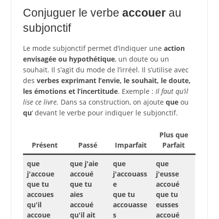
Conjuguer le verbe
accouer
au
subjonctif
Le mode subjonctif permet d’indiquer une
action
envisagée ou hypothétique
, un doute ou un
souhait. Il s’agit du mode de l’irréel. Il s’utilise avec
des
verbes exprimant l’envie, le souhait, le doute,
les émotions et l’incertitude
. Exemple :
Il faut qu’il
lise ce livre.
Dans sa construction, on ajoute
que
ou
qu
‘ devant le verbe pour indiquer le subjonctif.
Plus que
Présent
Passé
Imparfait
Parfait
que
que j'aie
que
que
j'accoue
accoué
j'accouass
j'eusse
que tu
que tu
e
accoué
accoues
aies
que tu
que tu
qu'il
accoué
accouasse
eusses
accoue
qu'il ait
s
accoué