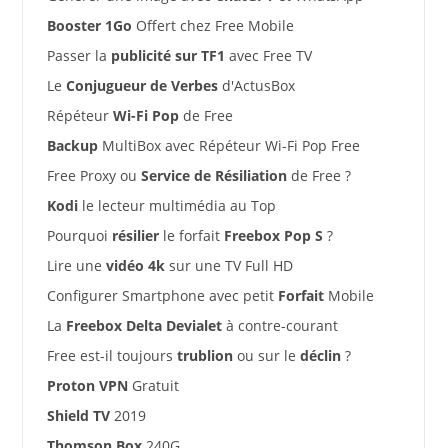
Booster 1Go
Offert chez Free Mobile
Passer la
publicité sur TF1
avec Free TV
Le
Conjugueur de Verbes
d'ActusBox
Répéteur
Wi-Fi Pop
de Free
Backup
MultiBox avec Répéteur Wi-Fi Pop Free
Free Proxy ou
Service de Résiliation
de Free ?
Kodi
le lecteur multimédia au Top
Pourquoi
résilier
le forfait
Freebox Pop S
?
Lire une
vidéo 4k
sur une TV Full HD
Configurer Smartphone avec petit
Forfait
Mobile
La
Freebox Delta Devialet
à contre-courant
Free est-il toujours
trublion
ou sur le
déclin
?
Proton VPN
Gratuit
Shield TV
2019
Thomson Box
240G