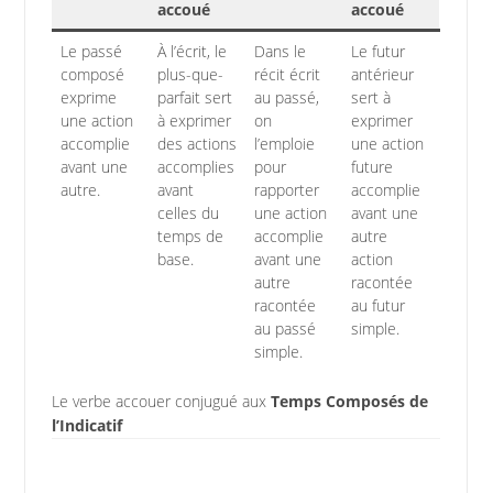
accoué
accoué
Le passé
À l’écrit, le
Dans le
Le futur
composé
plus-que-
récit écrit
antérieur
exprime
parfait sert
au passé,
sert à
une action
à exprimer
on
exprimer
accomplie
des actions
l’emploie
une action
avant une
accomplies
pour
future
autre.
avant
rapporter
accomplie
celles du
une action
avant une
temps de
accomplie
autre
base.
avant une
action
autre
racontée
racontée
au futur
au passé
simple.
simple.
Le verbe accouer conjugué aux
Temps Composés de
l’Indicatif