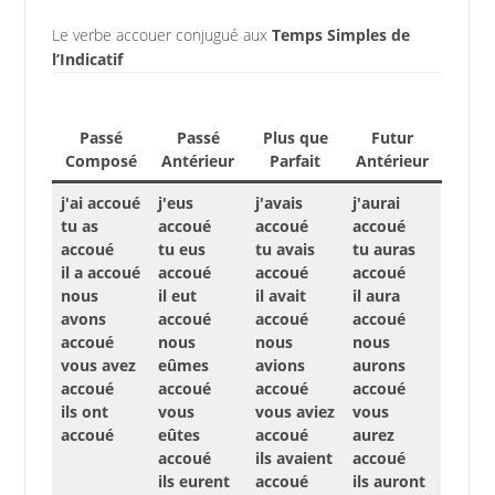
Le verbe accouer conjugué aux
Temps Simples de
l’Indicatif
Passé
Passé
Plus que
Futur
Composé
Antérieur
Parfait
Antérieur
j'ai accoué
j'eus
j'avais
j'aurai
tu as
accoué
accoué
accoué
accoué
tu eus
tu avais
tu auras
il a accoué
accoué
accoué
accoué
nous
il eut
il avait
il aura
avons
accoué
accoué
accoué
accoué
nous
nous
nous
vous avez
eûmes
avions
aurons
accoué
accoué
accoué
accoué
ils ont
vous
vous aviez
vous
accoué
eûtes
accoué
aurez
accoué
ils avaient
accoué
ils eurent
accoué
ils auront