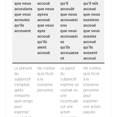
que nous
accoué
qu'il
qu'il eût
accouions
que nous
accouât
accoué
que vous
ayons
que nous
que nous
accouiez
accoué
accouassi
eussions
qu'ils
que vous
ons
accoué
accouent
ayez
que vous
que vous
accoué
accouassi
eussiez
qu'ils
ez
accoué
aient
qu'ils
qu'ils
accoué
accouasse
eussent
nt
accoué
Le présent
Ne s’utilise
Le passé
Ne s’utilise
du
qu’à l’écrit
du
qu’à l’écrit
subjonctif
à la
subjonctif
à la
s’emploie
troisième
exprime un
troisième
après
personne.
souhait ou
personne
n’importe
une
pour
quel temps
incertitude
exprimer
pour
sur une
une action
exprimer
action
passée.