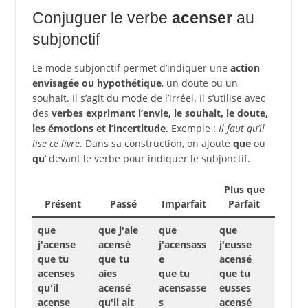
Conjuguer le verbe
acenser
au
subjonctif
Le mode subjonctif permet d’indiquer une
action
envisagée ou hypothétique
, un doute ou un
souhait. Il s’agit du mode de l’irréel. Il s’utilise avec
des
verbes exprimant l’envie, le souhait, le doute,
les émotions et l’incertitude
. Exemple :
Il faut qu’il
lise ce livre.
Dans sa construction, on ajoute
que
ou
qu
‘ devant le verbe pour indiquer le subjonctif.
Plus que
Présent
Passé
Imparfait
Parfait
que
que j'aie
que
que
j'acense
acensé
j'acensass
j'eusse
que tu
que tu
e
acensé
acenses
aies
que tu
que tu
qu'il
acensé
acensasse
eusses
acense
qu'il ait
s
acensé