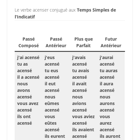
Le verbe acenser conjugué aux
Temps Simples de
l’Indicatif
Passé
Passé
Plus que
Futur
Composé
Antérieur
Parfait
Antérieur
j'ai acensé
j'eus
j'avais
j'aurai
tu as
acensé
acensé
acensé
acensé
tu eus
tu avais
tu auras
il a acensé
acensé
acensé
acensé
nous
il eut
il avait
il aura
avons
acensé
acensé
acensé
acensé
nous
nous
nous
vous avez
eûmes
avions
aurons
acensé
acensé
acensé
acensé
ils ont
vous
vous aviez
vous
acensé
eûtes
acensé
aurez
acensé
ils avaient
acensé
ils eurent
acensé
ils auront