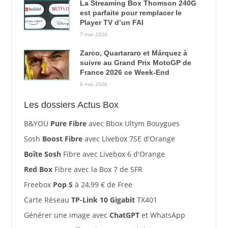
La Streaming Box Thomson 240G
est parfaite pour remplacer le
Player TV d’un FAI
7 mai 2026
Zarco, Quartararo et Márquez à
suivre au Grand Prix MotoGP de
France 2026 ce Week-End
6 mai 2026
Les dossiers Actus Box
B&YOU
Pure Fibre
avec Bbox Ultym Bouygues
Sosh
Boost Fibre
avec Livebox 7SE d'Orange
Boîte Sosh
Fibre avec Livebox 6 d'Orange
Red Box
Fibre avec la Box 7 de SFR
Freebox
Pop S
à 24,99 € de Free
Carte Réseau
TP-Link 10 Gigabit
TX401
Générer une image avec
ChatGPT
et WhatsApp