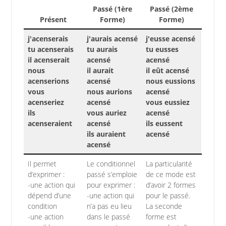
Passé (1ère
Passé (2ème
Présent
Forme)
Forme)
j'acenserais
j'aurais acensé
j'eusse acensé
tu acenserais
tu aurais
tu eusses
il acenserait
acensé
acensé
nous
il aurait
il eût acensé
acenserions
acensé
nous eussions
vous
nous aurions
acensé
acenseriez
acensé
vous eussiez
ils
vous auriez
acensé
acenseraient
acensé
ils eussent
ils auraient
acensé
acensé
Il permet
Le conditionnel
La particularité
d’exprimer :
passé s’emploie
de ce mode est
-une action qui
pour exprimer :
d’avoir 2 formes
dépend d’une
-une action qui
pour le passé.
condition
n’a pas eu lieu
La seconde
-une action
dans le passé
forme est