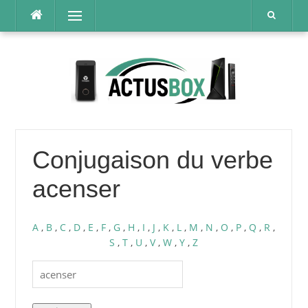
Aller
Menu
au
contenu
Conjugaison du verbe
acenser
A
,
B
,
C
,
D
,
E
,
F
,
G
,
H
,
I
,
J
,
K
,
L
,
M
,
N
,
O
,
P
,
Q
,
R
,
S
,
T
,
U
,
V
,
W
,
Y
,
Z