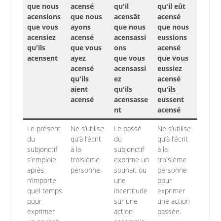
que nous
acensé
qu'il
qu'il eût
acensions
que nous
acensât
acensé
que vous
ayons
que nous
que nous
acensiez
acensé
acensassi
eussions
qu'ils
que vous
ons
acensé
acensent
ayez
que vous
que vous
acensé
acensassi
eussiez
qu'ils
ez
acensé
aient
qu'ils
qu'ils
acensé
acensasse
eussent
nt
acensé
Le présent
Ne s’utilise
Le passé
Ne s’utilise
du
qu’à l’écrit
du
qu’à l’écrit
subjonctif
à la
subjonctif
à la
s’emploie
troisième
exprime un
troisième
après
personne.
souhait ou
personne
n’importe
une
pour
quel temps
incertitude
exprimer
pour
sur une
une action
exprimer
action
passée.