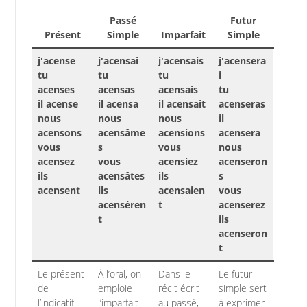
Passé
Futur
Présent
Simple
Imparfait
Simple
j'acense
j'acensai
j'acensais
j'acensera
tu
tu
tu
i
acenses
acensas
acensais
tu
il acense
il acensa
il acensait
acenseras
nous
nous
nous
il
acensons
acensâme
acensions
acensera
vous
s
vous
nous
acensez
vous
acensiez
acenseron
ils
acensâtes
ils
s
acensent
ils
acensaien
vous
acensèren
t
acenserez
t
ils
acenseron
t
Le présent
À l’oral, on
Dans le
Le futur
de
emploie
récit écrit
simple sert
l’indicatif
l’imparfait
au passé,
à exprimer