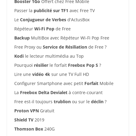
Booster 1Go
Offert chez Free Mobile
Passer la
publicité sur TF1
avec Free TV
Le
Conjugueur de Verbes
d'ActusBox
Répéteur
Wi-Fi Pop
de Free
Backup
MultiBox avec Répéteur Wi-Fi Pop Free
Free Proxy ou
Service de Résiliation
de Free ?
Kodi
le lecteur multimédia au Top
Pourquoi
résilier
le forfait
Freebox Pop S
?
Lire une
vidéo 4k
sur une TV Full HD
Configurer Smartphone avec petit
Forfait
Mobile
La
Freebox Delta Devialet
à contre-courant
Free est-il toujours
trublion
ou sur le
déclin
?
Proton VPN
Gratuit
Shield TV
2019
Thomson Box
240G