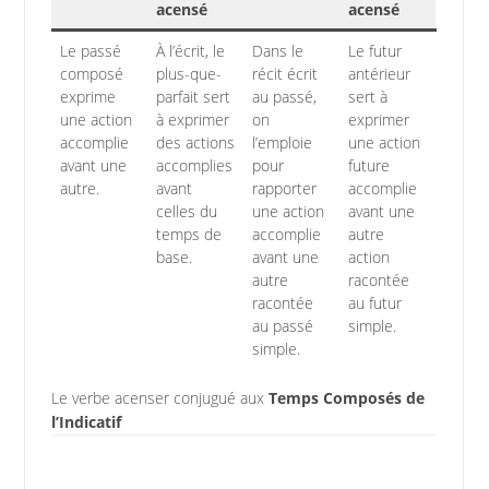
acensé
acensé
Le passé
À l’écrit, le
Dans le
Le futur
composé
plus-que-
récit écrit
antérieur
exprime
parfait sert
au passé,
sert à
une action
à exprimer
on
exprimer
accomplie
des actions
l’emploie
une action
avant une
accomplies
pour
future
autre.
avant
rapporter
accomplie
celles du
une action
avant une
temps de
accomplie
autre
base.
avant une
action
autre
racontée
racontée
au futur
au passé
simple.
simple.
Le verbe acenser conjugué aux
Temps Composés de
l’Indicatif