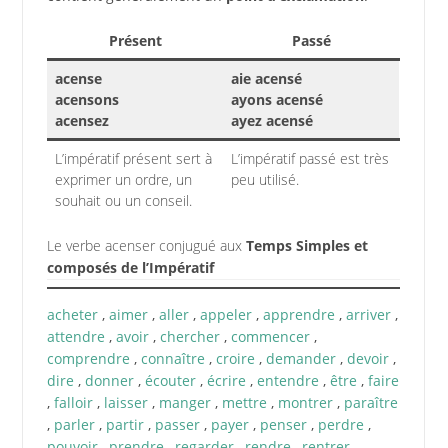
Présent
Passé
acense
aie acensé
acensons
ayons acensé
acensez
ayez acensé
L’impératif présent sert à
L’impératif passé est très
exprimer un ordre, un
peu utilisé.
souhait ou un conseil.
Le verbe acenser conjugué aux
Temps Simples et
composés de l’Impératif
acheter
,
aimer
,
aller
,
appeler
,
apprendre
,
arriver
,
attendre
,
avoir
,
chercher
,
commencer
,
comprendre
,
connaître
,
croire
,
demander
,
devoir
,
dire
,
donner
,
écouter
,
écrire
,
entendre
,
être
,
faire
,
falloir
,
laisser
,
manger
,
mettre
,
montrer
,
paraître
,
parler
,
partir
,
passer
,
payer
,
penser
,
perdre
,
pouvoir
,
prendre
,
regarder
,
rendre
,
rentrer
,