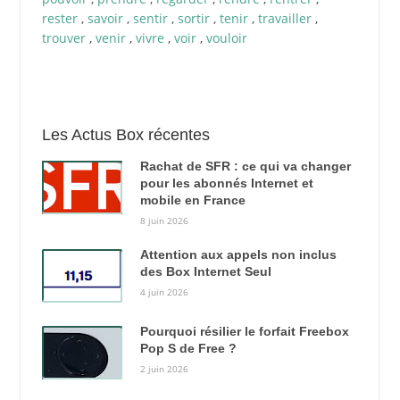
rester
,
savoir
,
sentir
,
sortir
,
tenir
,
travailler
,
trouver
,
venir
,
vivre
,
voir
,
vouloir
Les Actus Box récentes
Rachat de SFR : ce qui va changer
pour les abonnés Internet et
mobile en France
8 juin 2026
Attention aux appels non inclus
des Box Internet Seul
4 juin 2026
Pourquoi résilier le forfait Freebox
Pop S de Free ?
2 juin 2026