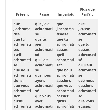
Plus que
Présent
Passé
Imparfait
Parfait
que
que j'aie
que
que
j'achroma
achromati
j'achroma
j'eusse
tise
sé
tisasse
achromati
que tu
que tu
que tu
sé
achromati
aies
achromati
que tu
ses
achromati
sasses
eusses
qu'il
sé
qu'il
achromati
achromati
qu'il ait
achromati
sé
se
achromati
sât
qu'il eût
que nous
sé
que nous
achromati
achromati
que nous
achromati
sé
sions
ayons
sassions
que nous
que vous
achromati
que vous
eussions
achromati
sé
achromati
achromati
siez
que vous
sassiez
sé
qu'ils
ayez
qu'ils
que vous
achromati
achromati
achromati
eussiez