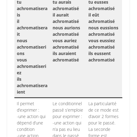
tu
tu aurais
tu eusses
achromatisera
achromatisé
achromatisé
is
il aurait
il eût
il
achromatisé
achromatisé
achromatisera
nous aurions
nous eussions
it
achromatisé
achromatisé
nous
vous auriez
vous eussiez
achromatiseri
achromatisé
achromatisé
ons
ils auraient
ils eussent
vous
achromatisé
achromatisé
achromatiseri
ez
ils
achromatisera
ient
Il permet
Le conditionnel
La particularité
d’exprimer :
passé s’emploie
de ce mode est
-une action qui
pour exprimer :
d’avoir 2 formes
dépend d’une
-une action qui
pour le passé.
condition
n’a pas eu lieu
La seconde
-une action
dans le passé
forme est