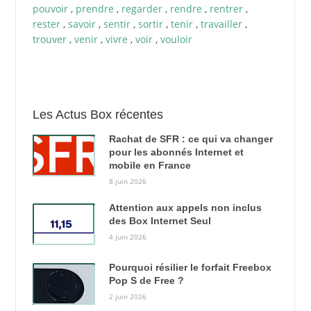
pouvoir
,
prendre
,
regarder
,
rendre
,
rentrer
,
rester
,
savoir
,
sentir
,
sortir
,
tenir
,
travailler
,
trouver
,
venir
,
vivre
,
voir
,
vouloir
Les Actus Box récentes
Rachat de SFR : ce qui va changer
pour les abonnés Internet et
mobile en France
8 juin 2026
Attention aux appels non inclus
des Box Internet Seul
4 juin 2026
Pourquoi résilier le forfait Freebox
Pop S de Free ?
2 juin 2026