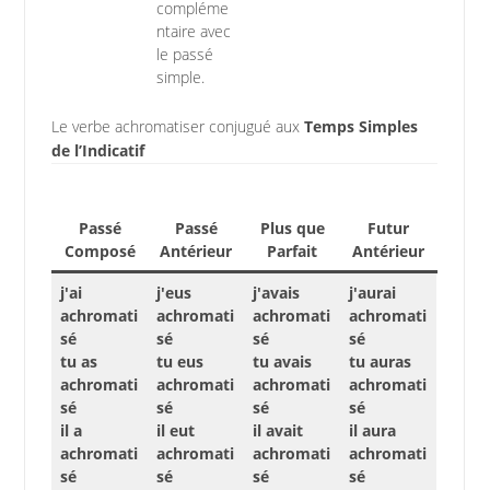
compléme
ntaire avec
le passé
simple.
Le verbe achromatiser conjugué aux
Temps Simples
de l’Indicatif
Passé
Passé
Plus que
Futur
Composé
Antérieur
Parfait
Antérieur
j'ai
j'eus
j'avais
j'aurai
achromati
achromati
achromati
achromati
sé
sé
sé
sé
tu as
tu eus
tu avais
tu auras
achromati
achromati
achromati
achromati
sé
sé
sé
sé
il a
il eut
il avait
il aura
achromati
achromati
achromati
achromati
sé
sé
sé
sé