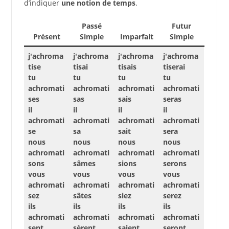
d’indiquer
une notion de temps
.
Passé
Futur
Présent
Simple
Imparfait
Simple
j'achroma
j'achroma
j'achroma
j'achroma
tise
tisai
tisais
tiserai
tu
tu
tu
tu
achromati
achromati
achromati
achromati
ses
sas
sais
seras
il
il
il
il
achromati
achromati
achromati
achromati
se
sa
sait
sera
nous
nous
nous
nous
achromati
achromati
achromati
achromati
sons
sâmes
sions
serons
vous
vous
vous
vous
achromati
achromati
achromati
achromati
sez
sâtes
siez
serez
ils
ils
ils
ils
achromati
achromati
achromati
achromati
sent
sèrent
saient
seront