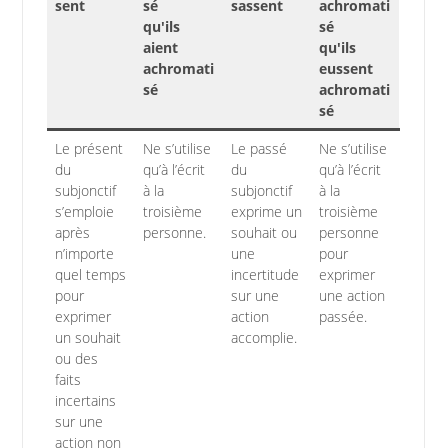
sent
sé
sassent
achromati
qu'ils
sé
aient
qu'ils
achromati
eussent
sé
achromati
sé
Le présent
Ne s’utilise
Le passé
Ne s’utilise
du
qu’à l’écrit
du
qu’à l’écrit
subjonctif
à la
subjonctif
à la
s’emploie
troisième
exprime un
troisième
après
personne.
souhait ou
personne
n’importe
une
pour
quel temps
incertitude
exprimer
pour
sur une
une action
exprimer
action
passée.
un souhait
accomplie.
ou des
faits
incertains
sur une
action non