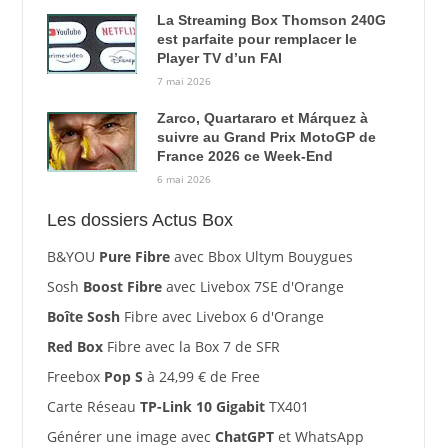
La Streaming Box Thomson 240G
est parfaite pour remplacer le
Player TV d’un FAI
7 mai 2026
Zarco, Quartararo et Márquez à
suivre au Grand Prix MotoGP de
France 2026 ce Week-End
6 mai 2026
Les dossiers Actus Box
B&YOU
Pure Fibre
avec Bbox Ultym Bouygues
Sosh
Boost Fibre
avec Livebox 7SE d'Orange
Boîte Sosh
Fibre avec Livebox 6 d'Orange
Red Box
Fibre avec la Box 7 de SFR
Freebox
Pop S
à 24,99 € de Free
Carte Réseau
TP-Link 10 Gigabit
TX401
Générer une image avec
ChatGPT
et WhatsApp