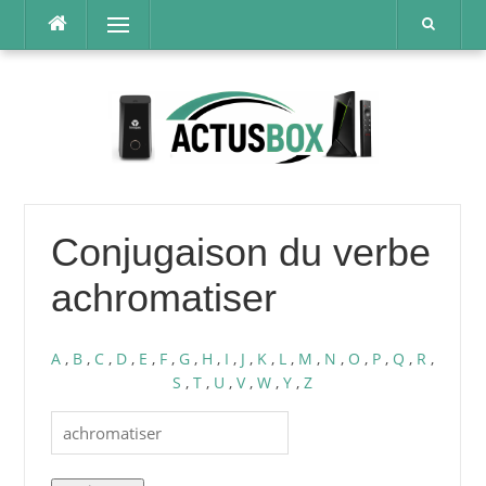
Aller
Menu
au
contenu
Conjugaison du verbe
achromatiser
A
,
B
,
C
,
D
,
E
,
F
,
G
,
H
,
I
,
J
,
K
,
L
,
M
,
N
,
O
,
P
,
Q
,
R
,
S
,
T
,
U
,
V
,
W
,
Y
,
Z