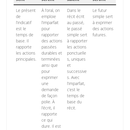
Le présent
À l’oral, on
Dans le
Le futur
de
emploie
récit écrit
simple sert
l’indicatif
l’imparfait
au passé,
à exprimer
est le
pour
le passé
des actions
temps de
rapporter
simple sert
futures.
base. Il
des actions
à rapporter
rapporte
passées
les actions
les actions
durables et
ponctuelle
principales.
terminées
s, uniques
ainsi que
et
pour
successive
exprimer
s. Avec
une
l’imparfait,
demande
c’est le
de façon
temps de
polie. À
base du
l’écrit, il
récit.
rapporte
ce qui
dure. Il est