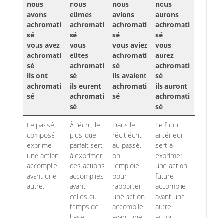
nous
nous
nous
nous
avons
eûmes
avions
aurons
achromati
achromati
achromati
achromati
sé
sé
sé
sé
vous avez
vous
vous aviez
vous
achromati
eûtes
achromati
aurez
sé
achromati
sé
achromati
ils ont
sé
ils avaient
sé
achromati
ils eurent
achromati
ils auront
sé
achromati
sé
achromati
sé
sé
Le passé
À l’écrit, le
Dans le
Le futur
composé
plus-que-
récit écrit
antérieur
exprime
parfait sert
au passé,
sert à
une action
à exprimer
on
exprimer
accomplie
des actions
l’emploie
une action
avant une
accomplies
pour
future
autre.
avant
rapporter
accomplie
celles du
une action
avant une
temps de
accomplie
autre
base.
avant une
action