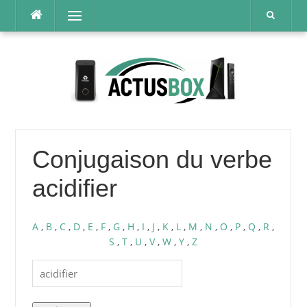
Aller
Menu
au
contenu
Conjugaison du verbe
acidifier
A
,
B
,
C
,
D
,
E
,
F
,
G
,
H
,
I
,
J
,
K
,
L
,
M
,
N
,
O
,
P
,
Q
,
R
,
S
,
T
,
U
,
V
,
W
,
Y
,
Z