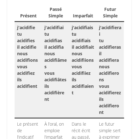
Passé
Futur
Présent
Simple
Imparfait
Simple
j'acidifie
j'acidifiai
j'acidifiais
j'acidifiera
tu
tu
tu
i
acidifies
acidifias
acidifiais
tu
il acidifie
il acidifia
il acidifiait
acidifieras
nous
nous
nous
il
acidifions
acidifiâme
acidifiions
acidifiera
vous
s
vous
nous
acidifiez
vous
acidifiiez
acidifiero
ils
acidifiâtes
ils
ns
acidifient
ils
acidifiaien
vous
acidifière
t
acidifierez
nt
ils
acidifiero
nt
Le présent
À l’oral, on
Dans le
Le futur
de
emploie
récit écrit
simple sert
l’indicatif
l’imparfait
au passé,
à exprimer