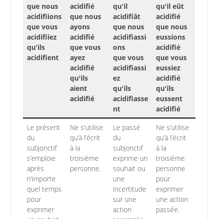
que nous
acidifié
qu'il
qu'il eût
acidifiions
que nous
acidifiât
acidifié
que vous
ayons
que nous
que nous
acidifiiez
acidifié
acidifiassi
eussions
qu'ils
que vous
ons
acidifié
acidifient
ayez
que vous
que vous
acidifié
acidifiassi
eussiez
qu'ils
ez
acidifié
aient
qu'ils
qu'ils
acidifié
acidifiasse
eussent
nt
acidifié
Le présent
Ne s’utilise
Le passé
Ne s’utilise
du
qu’à l’écrit
du
qu’à l’écrit
subjonctif
à la
subjonctif
à la
s’emploie
troisième
exprime un
troisième
après
personne.
souhait ou
personne
n’importe
une
pour
quel temps
incertitude
exprimer
pour
sur une
une action
exprimer
action
passée.