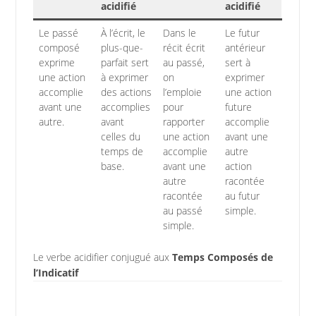
acidifié
acidifié
Le passé
À l’écrit, le
Dans le
Le futur
composé
plus-que-
récit écrit
antérieur
exprime
parfait sert
au passé,
sert à
une action
à exprimer
on
exprimer
accomplie
des actions
l’emploie
une action
avant une
accomplies
pour
future
autre.
avant
rapporter
accomplie
celles du
une action
avant une
temps de
accomplie
autre
base.
avant une
action
autre
racontée
racontée
au futur
au passé
simple.
simple.
Le verbe acidifier conjugué aux
Temps Composés de
l’Indicatif