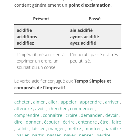
contient généralement un
point d’exclamation
.
Présent
Passé
acidifie
aie acidifié
acidifions
ayons acidifié
acidifiez
ayez acidifié
L’impératif présent sert à
L’impératif passé est très
exprimer un ordre, un
peu utilisé.
souhait ou un conseil.
Le verbe acidifier conjugué aux
Temps Simples et
composés de l’Impératif
acheter
,
aimer
,
aller
,
appeler
,
apprendre
,
arriver
,
attendre
,
avoir
,
chercher
,
commencer
,
comprendre
,
connaître
,
croire
,
demander
,
devoir
,
dire
,
donner
,
écouter
,
écrire
,
entendre
,
être
,
faire
,
falloir
,
laisser
,
manger
,
mettre
,
montrer
,
paraître
,
parler
,
partir
,
passer
,
payer
,
penser
,
perdre
,