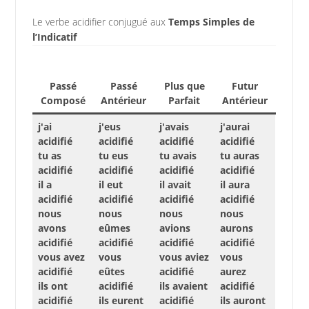
Le verbe acidifier conjugué aux
Temps Simples de
l’Indicatif
Passé
Passé
Plus que
Futur
Composé
Antérieur
Parfait
Antérieur
j'ai
j'eus
j'avais
j'aurai
acidifié
acidifié
acidifié
acidifié
tu as
tu eus
tu avais
tu auras
acidifié
acidifié
acidifié
acidifié
il a
il eut
il avait
il aura
acidifié
acidifié
acidifié
acidifié
nous
nous
nous
nous
avons
eûmes
avions
aurons
acidifié
acidifié
acidifié
acidifié
vous avez
vous
vous aviez
vous
acidifié
eûtes
acidifié
aurez
ils ont
acidifié
ils avaient
acidifié
acidifié
ils eurent
acidifié
ils auront