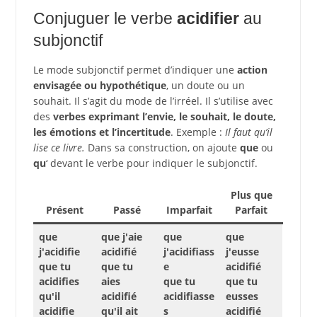
Conjuguer le verbe
acidifier
au
subjonctif
Le mode subjonctif permet d’indiquer une
action
envisagée ou hypothétique
, un doute ou un
souhait. Il s’agit du mode de l’irréel. Il s’utilise avec
des
verbes exprimant l’envie, le souhait, le doute,
les émotions et l’incertitude
. Exemple :
Il faut qu’il
lise ce livre.
Dans sa construction, on ajoute
que
ou
qu
‘ devant le verbe pour indiquer le subjonctif.
Plus que
Présent
Passé
Imparfait
Parfait
que
que j'aie
que
que
j'acidifie
acidifié
j'acidifiass
j'eusse
que tu
que tu
e
acidifié
acidifies
aies
que tu
que tu
qu'il
acidifié
acidifiasse
eusses
acidifie
qu'il ait
s
acidifié