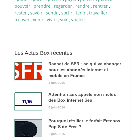
pouvoir
,
prendre
,
regarder
,
rendre
,
rentrer
,
rester
,
savoir
,
sentir
,
sortir
,
tenir
,
travailler
,
trouver
,
venir
,
vivre
,
voir
,
vouloir
Les Actus Box récentes
Rachat de SFR : ce qui va changer
pour les abonnés Internet et
mobile en France
8 juin 2026
Attention aux appels non inclus
des Box Internet Seul
4 juin 2026
Pourquoi résilier le forfait Freebox
Pop S de Free ?
2 juin 2026