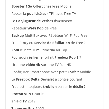
Booster 1Go
Offert chez Free Mobile
Passer la
publicité sur TF1
avec Free TV
Le
Conjugueur de Verbes
d'ActusBox
Répéteur
Wi-Fi Pop
de Free
Backup
MultiBox avec Répéteur Wi-Fi Pop Free
Free Proxy ou
Service de Résiliation
de Free ?
Kodi
le lecteur multimédia au Top
Pourquoi
résilier
le forfait
Freebox Pop S
?
Lire une
vidéo 4k
sur une TV Full HD
Configurer Smartphone avec petit
Forfait
Mobile
La
Freebox Delta Devialet
à contre-courant
Free est-il toujours
trublion
ou sur le
déclin
?
Proton VPN
Gratuit
Shield TV
2019
Thomson Box
240G