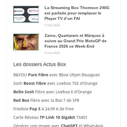
La Streaming Box Thomson 240G
est parfaite pour remplacer le
Player TV d’un FAI
7 mai 2026
Zarco, Quartararo et Márquez à
suivre au Grand Prix MotoGP de
France 2026 ce Week-End
6 mai 2026
Les dossiers Actus Box
B&YOU
Pure Fibre
avec Bbox Ultym Bouygues
Sosh
Boost Fibre
avec Livebox 7SE d'Orange
Boîte Sosh
Fibre avec Livebox 6 d'Orange
Red Box
Fibre avec la Box 7 de SFR
Freebox
Pop S
à 24,99 € de Free
Carte Réseau
TP-Link 10 Gigabit
TX401
Générer une image avec
ChatGPT
et WhatsApp