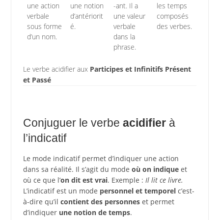
une action
une notion
-ant. Il a
les temps
verbale
d’antériorit
une valeur
composés
sous forme
é.
verbale
des verbes.
d’un nom.
dans la
phrase.
Le verbe acidifier aux
Participes et Infinitifs Présent
et Passé
Conjuguer le verbe
acidifier
à
l’indicatif
Le mode indicatif permet d’indiquer une action
dans sa réalité. Il s’agit du mode
où on indique
et
où ce que l’
on dit est vrai
. Exemple :
Il lit ce livre.
L’indicatif est un mode
personnel et temporel
c’est-
à-dire qu’il
contient des personnes
et permet
d’indiquer
une notion de temps
.