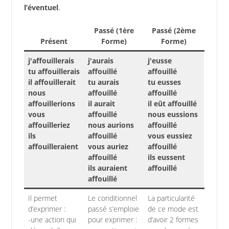
l’éventuel
.
Passé (1ère
Passé (2ème
Présent
Forme)
Forme)
j'affouillerais
j'aurais
j'eusse
tu affouillerais
affouillé
affouillé
il affouillerait
tu aurais
tu eusses
nous
affouillé
affouillé
affouillerions
il aurait
il eût affouillé
vous
affouillé
nous eussions
affouilleriez
nous aurions
affouillé
ils
affouillé
vous eussiez
affouilleraient
vous auriez
affouillé
affouillé
ils eussent
ils auraient
affouillé
affouillé
Il permet
Le conditionnel
La particularité
d’exprimer :
passé s’emploie
de ce mode est
-une action qui
pour exprimer :
d’avoir 2 formes