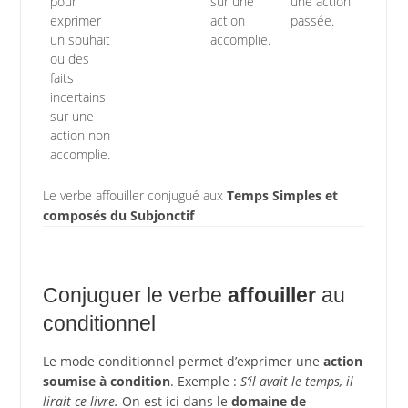
pour
sur une
une action
exprimer
action
passée.
un souhait
accomplie.
ou des
faits
incertains
sur une
action non
accomplie.
Le verbe affouiller conjugué aux
Temps Simples et
composés du Subjonctif
Conjuguer le verbe
affouiller
au
conditionnel
Le mode conditionnel permet d’exprimer une
action
soumise à condition
. Exemple :
S’il avait le temps, il
lirait ce livre.
On est ici dans le
domaine de