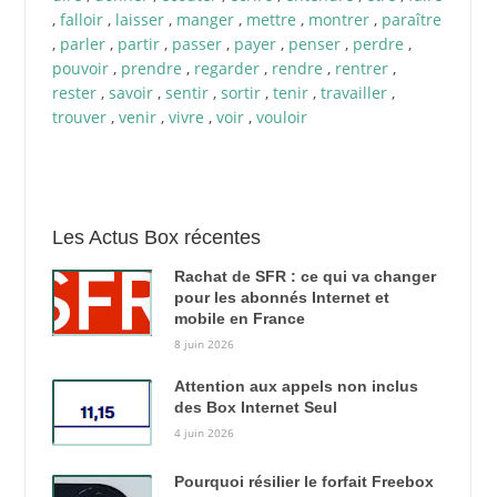
,
falloir
,
laisser
,
manger
,
mettre
,
montrer
,
paraître
,
parler
,
partir
,
passer
,
payer
,
penser
,
perdre
,
pouvoir
,
prendre
,
regarder
,
rendre
,
rentrer
,
rester
,
savoir
,
sentir
,
sortir
,
tenir
,
travailler
,
trouver
,
venir
,
vivre
,
voir
,
vouloir
Les Actus Box récentes
Rachat de SFR : ce qui va changer
pour les abonnés Internet et
mobile en France
8 juin 2026
Attention aux appels non inclus
des Box Internet Seul
4 juin 2026
Pourquoi résilier le forfait Freebox