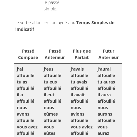
le passé
simple.
Le verbe affouiller conjugué aux
Temps Simples de
l’Indicatif
Passé
Passé
Plus que
Futur
Composé
Antérieur
Parfait
Antérieur
j'ai
j'eus
j'avais
j'aurai
affouillé
affouillé
affouillé
affouillé
tu as
tu eus
tu avais
tu auras
affouillé
affouillé
affouillé
affouillé
il a
il eut
il avait
il aura
affouillé
affouillé
affouillé
affouillé
nous
nous
nous
nous
avons
eûmes
avions
aurons
affouillé
affouillé
affouillé
affouillé
vous avez
vous
vous aviez
vous
affouillé
eûtes
affouillé
aurez