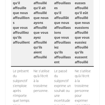
qu'il
affouillé
affouillass
eusses
affouille
qu'il ait
es
affouillé
que nous
affouillé
qu'il
qu'il eût
affouillion
que nous
affouillât
affouillé
s
ayons
que nous
que nous
que vous
affouillé
affouillass
eussions
affouilliez
que vous
ions
affouillé
qu'ils
ayez
que vous
que vous
affouillent
affouillé
affouillass
eussiez
qu'ils
iez
affouillé
aient
qu'ils
qu'ils
affouillé
affouillass
eussent
ent
affouillé
Le présent
Ne s’utilise
Le passé
Ne s’utilise
du
qu’à l’écrit
du
qu’à l’écrit
subjonctif
à la
subjonctif
à la
s’emploie
troisième
exprime un
troisième
après
personne.
souhait ou
personne
n’importe
une
pour
quel temps
incertitude
exprimer