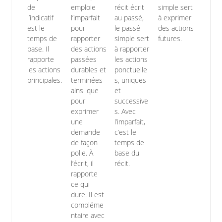
de
emploie
récit écrit
simple sert
l’indicatif
l’imparfait
au passé,
à exprimer
est le
pour
le passé
des actions
temps de
rapporter
simple sert
futures.
base. Il
des actions
à rapporter
rapporte
passées
les actions
les actions
durables et
ponctuelle
principales.
terminées
s, uniques
ainsi que
et
pour
successive
exprimer
s. Avec
une
l’imparfait,
demande
c’est le
de façon
temps de
polie. À
base du
l’écrit, il
récit.
rapporte
ce qui
dure. Il est
compléme
ntaire avec