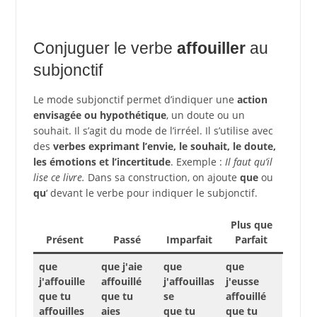
Conjuguer le verbe
affouiller
au
subjonctif
Le mode subjonctif permet d’indiquer une
action
envisagée ou hypothétique
, un doute ou un
souhait. Il s’agit du mode de l’irréel. Il s’utilise avec
des
verbes exprimant l’envie, le souhait, le doute,
les émotions et l’incertitude
. Exemple :
Il faut qu’il
lise ce livre.
Dans sa construction, on ajoute
que
ou
qu
‘ devant le verbe pour indiquer le subjonctif.
Plus que
Présent
Passé
Imparfait
Parfait
que
que j'aie
que
que
j'affouille
affouillé
j'affouillas
j'eusse
que tu
que tu
se
affouillé
affouilles
aies
que tu
que tu