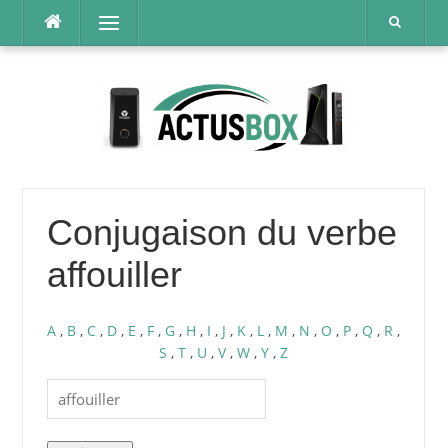
Aller
Menu
au
contenu
Conjugaison du verbe
affouiller
A
,
B
,
C
,
D
,
E
,
F
,
G
,
H
,
I
,
J
,
K
,
L
,
M
,
N
,
O
,
P
,
Q
,
R
,
S
,
T
,
U
,
V
,
W
,
Y
,
Z