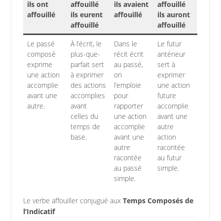
ils ont
affouillé
ils avaient
affouillé
affouillé
ils eurent
affouillé
ils auront
affouillé
affouillé
Le passé
À l’écrit, le
Dans le
Le futur
composé
plus-que-
récit écrit
antérieur
exprime
parfait sert
au passé,
sert à
une action
à exprimer
on
exprimer
accomplie
des actions
l’emploie
une action
avant une
accomplies
pour
future
autre.
avant
rapporter
accomplie
celles du
une action
avant une
temps de
accomplie
autre
base.
avant une
action
autre
racontée
racontée
au futur
au passé
simple.
simple.
Le verbe affouiller conjugué aux
Temps Composés de
l’Indicatif