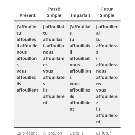
Passé
Futur
Présent
Simple
Imparfait
Simple
j'affouille
j'affouillai
j'affouillai
j'affouiller
tu
tu
s
ai
affouilles
affouillas
tu
tu
il affouille
il affouilla
affouillais
affouillera
nous
nous
il
s
affouillon
affouillâm
affouillait
il
s
es
nous
affouillera
vous
vous
affouillion
nous
affouillez
affouillâte
s
affouillero
ils
s
vous
ns
affouillent
ils
affouilliez
vous
affouillère
ils
affouillere
nt
affouillaie
z
nt
ils
affouillero
nt
Le présent
À l’oral, on
Dans le
Le futur