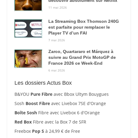
découvrir absolument sur Netflix
11 mai 2026
La Streaming Box Thomson 240G
est parfaite pour remplacer le
Player TV d’un FAI
7 mai 2026
Zarco, Quartararo et Márquez à
suivre au Grand Prix MotoGP de
France 2026 ce Week-End
6 mai 2026
Les dossiers Actus Box
B&YOU
Pure Fibre
avec Bbox Ultym Bouygues
Sosh
Boost Fibre
avec Livebox 7SE d'Orange
Boîte Sosh
Fibre avec Livebox 6 d'Orange
Red Box
Fibre avec la Box 7 de SFR
Freebox
Pop S
à 24,99 € de Free