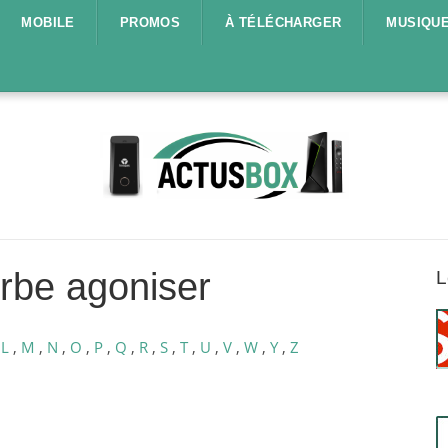
MOBILE
PROMOS
À TÉLÉCHARGER
MUSIQU
rbe agoniser
L
,
L
,
M
,
N
,
O
,
P
,
Q
,
R
,
S
,
T
,
U
,
V
,
W
,
Y
,
Z