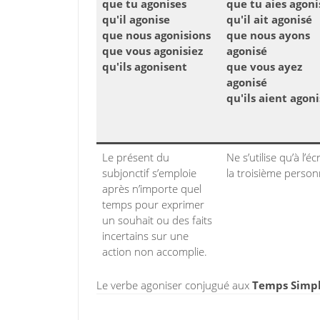
que tu agonises
que tu aies agoni
qu'il agonise
qu'il ait agonisé
que nous agonisions
que nous ayons
que vous agonisiez
agonisé
qu'ils agonisent
que vous ayez
agonisé
qu'ils aient agon
Le présent du
Ne s’utilise qu’à l’écr
subjonctif s’emploie
la troisième person
après n’importe quel
temps pour exprimer
un souhait ou des faits
incertains sur une
action non accomplie.
Le verbe agoniser conjugué aux
Temps Simpl