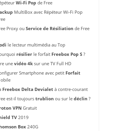
épéteur
Wi-Fi Pop
de Free
ackup
MultiBox avec Répéteur Wi-Fi Pop
ree
ree Proxy ou
Service de Résiliation
de Free
odi
le lecteur multimédia au Top
ourquoi
résilier
le forfait
Freebox Pop S
?
ire une
vidéo 4k
sur une TV Full HD
onfigurer Smartphone avec petit
Forfait
obile
a
Freebox Delta Devialet
à contre-courant
ree est-il toujours
trublion
ou sur le
déclin
?
roton VPN
Gratuit
hield TV
2019
homson Box
240G