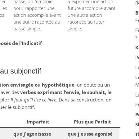
mer
passé, on l’emploie
à exprimer une action
R
lies
pour rapporter une
future accomplie avant
B
mps
action accomplie avant
une autre action
F
une autre racontée au
racontée au futur
passé simple.
simple.
F
?
és de l’Indicatif
K
P
L
au subjonctif
C
tion envisagée ou hypothétique
, un doute ou un
M
se avec des
verbes exprimant l’envie, le souhait, le
L
ple :
Il faut qu’il lise ce livre.
Dans sa construction, on
F
uer le subjonctif.
P
Imparfait
Plus que Parfait
S
que j'agonisasse
que j'eusse agonisé
T