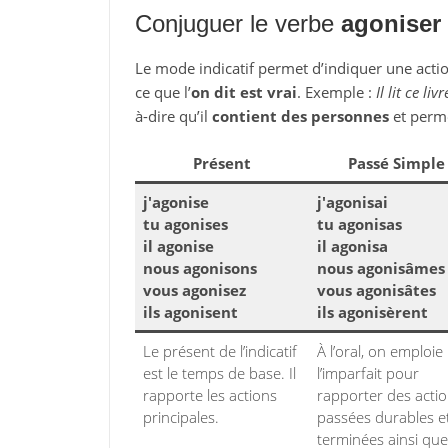
Conjuguer le verbe
agoniser
Le mode indicatif permet d’indiquer une action
ce que l’
on dit est vrai
. Exemple :
Il lit ce livr
à-dire qu’il
contient des personnes
et perm
Présent
Passé Simple
j'agonise
j'agonisai
tu agonises
tu agonisas
il agonise
il agonisa
nous agonisons
nous agonisâmes
vous agonisez
vous agonisâtes
ils agonisent
ils agonisèrent
Le présent de l’indicatif
À l’oral, on emploie
est le temps de base. Il
l’imparfait pour
rapporte les actions
rapporter des acti
principales.
passées durables e
terminées ainsi que