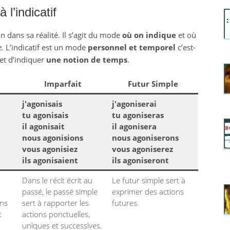
à l’indicatif
 dans sa réalité. Il s’agit du mode
où on indique
et où
e.
L’indicatif est un mode
personnel et temporel
c’est-
et d’indiquer
une notion de temps
.
Imparfait
Futur Simple
j'agonisais
j'agoniserai
tu agonisais
tu agoniseras
il agonisait
il agonisera
nous agonisions
nous agoniserons
vous agonisiez
vous agoniserez
ils agonisaient
ils agoniseront
Dans le récit écrit au
Le futur simple sert à
passé, le passé simple
exprimer des actions
ons
sert à rapporter les
futures.
t
actions ponctuelles,
uniques et successives.