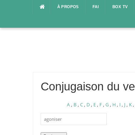
Aller
À PROPOS
FAI
BOX TV
au
contenu
Conjugaison du ve
A
,
B
,
C
,
D
,
E
,
F
,
G
,
H
,
I
,
J
,
K