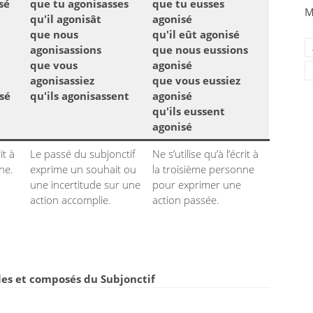
sé
que tu agonisasses
que tu eusses
M
qu'il agonisât
agonisé
que nous
qu'il eût agonisé
agonisassions
que nous eussions
que vous
agonisé
agonisassiez
que vous eussiez
isé
qu'ils agonisassent
agonisé
qu'ils eussent
agonisé
it à
Le passé du subjonctif
Ne s’utilise qu’à l’écrit à
ne.
exprime un souhait ou
la troisième personne
une incertitude sur une
pour exprimer une
action accomplie.
action passée.
es et composés du Subjonctif