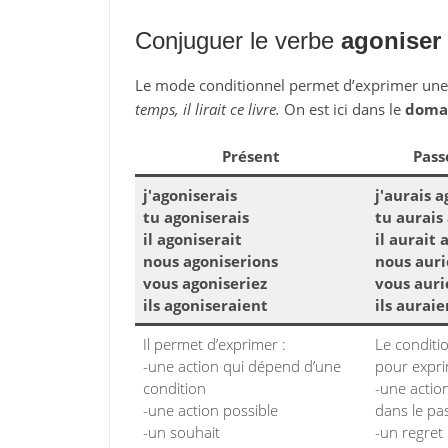
Conjuguer le verbe
agoniser
Le mode conditionnel permet d’exprimer un
temps, il lirait ce livre.
On est ici dans le
domai
Présent
Pass
j'agoniserais
j'aurais 
tu agoniserais
tu aurais
il agoniserait
il aurait 
nous agoniserions
nous auri
vous agoniseriez
vous auri
ils agoniseraient
ils aurai
Il permet d’exprimer :
Le conditi
-une action qui dépend d’une
pour expri
condition
-une action
-une action possible
dans le pa
-un souhait
-un regret