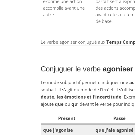
exprime une action
parfait sert à expri
accomplie avant une
des actions accomp
autre.
avant celles du te
de base.
Le verbe agoniser conjugué aux
Temps Compos
Conjuguer le verbe
agoniser
Le mode subjonctif permet d’indiquer une
ac
souhait. Il s’agit du mode de l’irréel. Il s’utili
doute, les émotions et l’incertitude
. Exem
ajoute
que
ou
qu
‘ devant le verbe pour indiq
Présent
Passé
que j'agonise
que j'aie agonisé