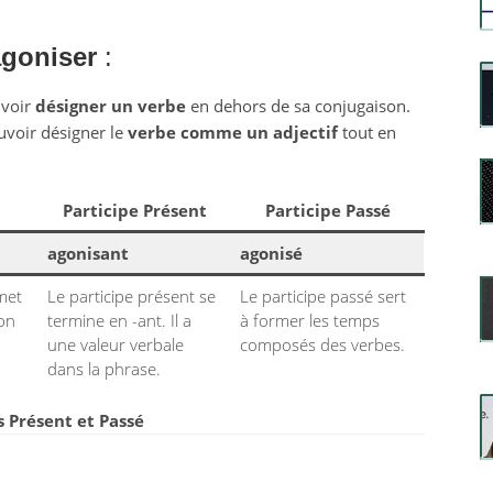
goniser
:
uvoir
désigner un verbe
en dehors de sa conjugaison.
uvoir désigner le
verbe comme un adjectif
tout en
Participe Présent
Participe Passé
agonisant
agonisé
rmet
Le participe présent se
Le participe passé sert
ion
termine en -ant. Il a
à former les temps
une valeur verbale
composés des verbes.
dans la phrase.
fs Présent et Passé