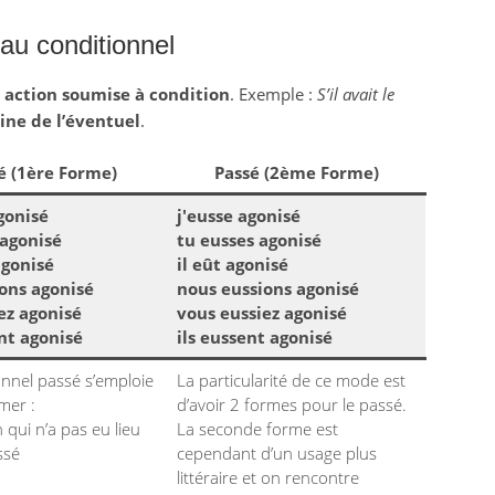
au conditionnel
e
action soumise à condition
. Exemple :
S’il avait le
ne de l’éventuel
.
é (1ère Forme)
Passé (2ème Forme)
agonisé
j'eusse agonisé
 agonisé
tu eusses agonisé
agonisé
il eût agonisé
ons agonisé
nous eussions agonisé
ez agonisé
vous eussiez agonisé
ent agonisé
ils eussent agonisé
onnel passé s’emploie
La particularité de ce mode est
mer :
d’avoir 2 formes pour le passé.
 qui n’a pas eu lieu
La seconde forme est
ssé
cependant d’un usage plus
littéraire et on rencontre