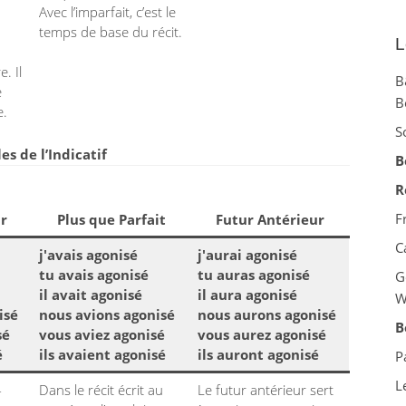
Avec l’imparfait, c’est le
temps de base du récit.
L
. Il
B
e
B
e.
S
s de l’Indicatif
B
R
F
r
Plus que Parfait
Futur Antérieur
C
j'avais agonisé
j'aurai agonisé
tu avais agonisé
tu auras agonisé
G
il avait agonisé
il aura agonisé
W
isé
nous avions agonisé
nous aurons agonisé
B
sé
vous aviez agonisé
vous aurez agonisé
é
ils avaient agonisé
ils auront agonisé
P
L
-
Dans le récit écrit au
Le futur antérieur sert