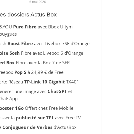
6 mai 2026
es dossiers Actus Box
&YOU
Pure Fibre
avec Bbox Ultym
ouygues
osh
Boost Fibre
avec Livebox 7SE d'Orange
oîte Sosh
Fibre avec Livebox 6 d'Orange
ed Box
Fibre avec la Box 7 de SFR
reebox
Pop S
à 24,99 € de Free
arte Réseau
TP-Link 10 Gigabit
TX401
énérer une image avec
ChatGPT
et
hatsApp
ooster 1Go
Offert chez Free Mobile
asser la
publicité sur TF1
avec Free TV
e
Conjugueur de Verbes
d'ActusBox