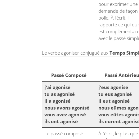
pour exprimer une
demande de façon
polie. À l’écrit, il
rapporte ce qui dure
est complémentair
avec le passé simpl
Le verbe agoniser conjugué aux
Temps Simple
Passé Composé
Passé Antérieu
j'ai agonisé
j'eus agonisé
tu as agonisé
tu eus agonisé
il a agonisé
il eut agonisé
nous avons agonisé
nous eûmes agon
vous avez agonisé
vous eûtes agoni
ils ont agonisé
ils eurent agonis
Le passé composé
À l’écrit, le plus-que