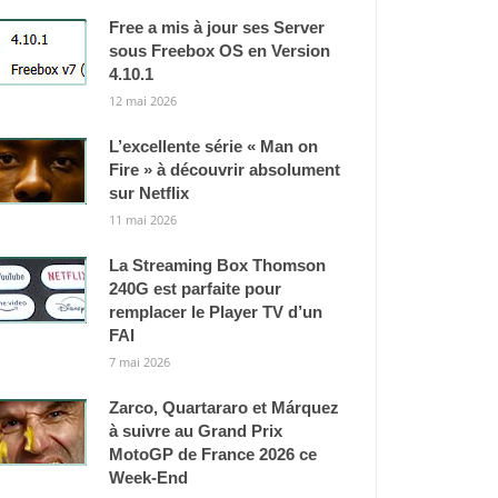
Free a mis à jour ses Server
sous Freebox OS en Version
4.10.1
12 mai 2026
L’excellente série « Man on
Fire » à découvrir absolument
sur Netflix
11 mai 2026
La Streaming Box Thomson
240G est parfaite pour
remplacer le Player TV d’un
FAI
7 mai 2026
Zarco, Quartararo et Márquez
à suivre au Grand Prix
MotoGP de France 2026 ce
Week-End