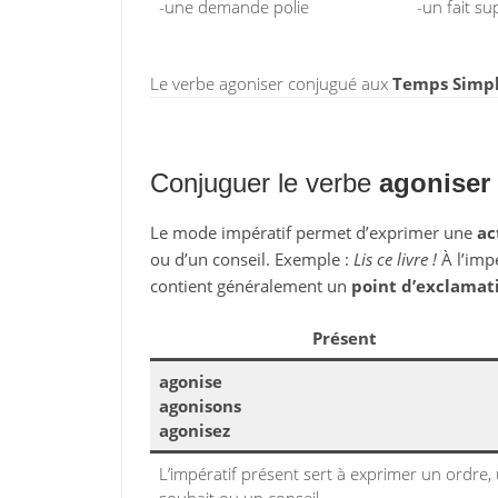
-une demande polie
-un fait su
Le verbe agoniser conjugué aux
Temps Simpl
Conjuguer le verbe
agoniser
Le mode impératif permet d’exprimer une
ac
ou d’un conseil. Exemple :
Lis ce livre !
À l’impé
contient généralement un
point d’exclamat
Présent
agonise
agonisons
agonisez
L’impératif présent sert à exprimer un ordre,