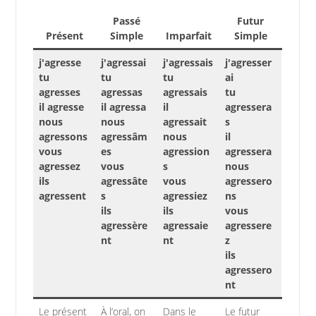
Passé
Futur
Présent
Simple
Imparfait
Simple
j'agresse
j'agressai
j'agressais
j'agresser
tu
tu
tu
ai
agresses
agressas
agressais
tu
il agresse
il agressa
il
agressera
nous
nous
agressait
s
agressons
agressâm
nous
il
vous
es
agression
agressera
agressez
vous
s
nous
ils
agressâte
vous
agressero
agressent
s
agressiez
ns
ils
ils
vous
agressère
agressaie
agressere
nt
nt
z
ils
agressero
nt
Le présent
À l’oral, on
Dans le
Le futur