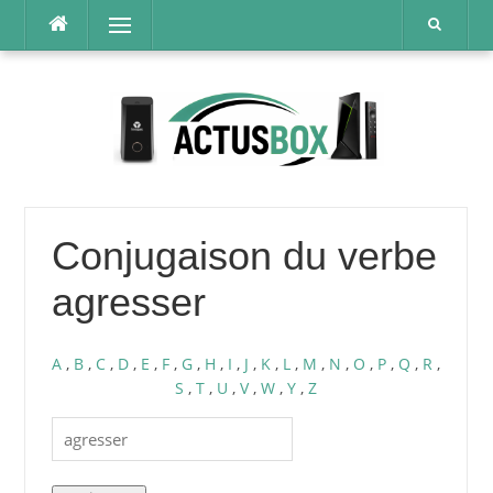
Aller
Menu
au
contenu
Conjugaison du verbe
agresser
A
,
B
,
C
,
D
,
E
,
F
,
G
,
H
,
I
,
J
,
K
,
L
,
M
,
N
,
O
,
P
,
Q
,
R
,
S
,
T
,
U
,
V
,
W
,
Y
,
Z