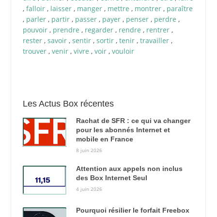
,
falloir
,
laisser
,
manger
,
mettre
,
montrer
,
paraître
,
parler
,
partir
,
passer
,
payer
,
penser
,
perdre
,
pouvoir
,
prendre
,
regarder
,
rendre
,
rentrer
,
rester
,
savoir
,
sentir
,
sortir
,
tenir
,
travailler
,
trouver
,
venir
,
vivre
,
voir
,
vouloir
Les Actus Box récentes
Rachat de SFR : ce qui va changer
pour les abonnés Internet et
mobile en France
8 juin 2026
Attention aux appels non inclus
des Box Internet Seul
4 juin 2026
Pourquoi résilier le forfait Freebox