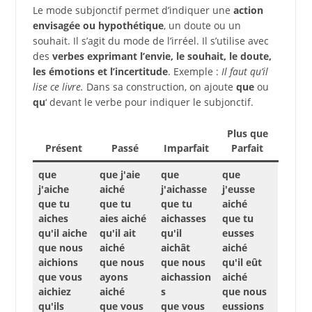
Le mode subjonctif permet d’indiquer une
action
envisagée ou hypothétique
, un doute ou un
souhait. Il s’agit du mode de l’irréel. Il s’utilise avec
des
verbes exprimant l’envie, le souhait, le doute,
les émotions et l’incertitude
. Exemple :
Il faut qu’il
lise ce livre.
Dans sa construction, on ajoute
que
ou
qu
‘ devant le verbe pour indiquer le subjonctif.
Plus que
Présent
Passé
Imparfait
Parfait
que
que j'aie
que
que
j'aiche
aiché
j'aichasse
j'eusse
que tu
que tu
que tu
aiché
aiches
aies aiché
aichasses
que tu
qu'il aiche
qu'il ait
qu'il
eusses
que nous
aiché
aichât
aiché
aichions
que nous
que nous
qu'il eût
que vous
ayons
aichassion
aiché
aichiez
aiché
s
que nous
qu'ils
que vous
que vous
eussions