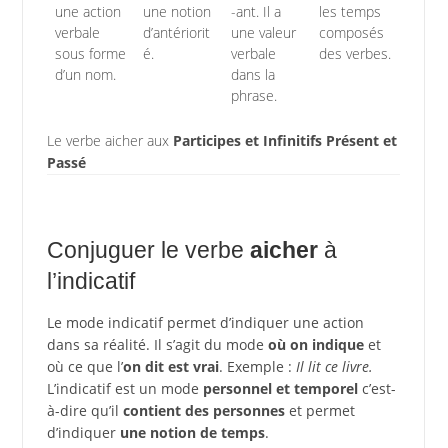
une action
une notion
-ant. Il a
les temps
verbale
d’antériorit
une valeur
composés
sous forme
é.
verbale
des verbes.
d’un nom.
dans la
phrase.
Le verbe aicher aux
Participes et Infinitifs Présent et
Passé
Conjuguer le verbe
aicher
à
l’indicatif
Le mode indicatif permet d’indiquer une action
dans sa réalité. Il s’agit du mode
où on indique
et
où ce que l’
on dit est vrai
. Exemple :
Il lit ce livre.
L’indicatif est un mode
personnel et temporel
c’est-
à-dire qu’il
contient des personnes
et permet
d’indiquer
une notion de temps
.