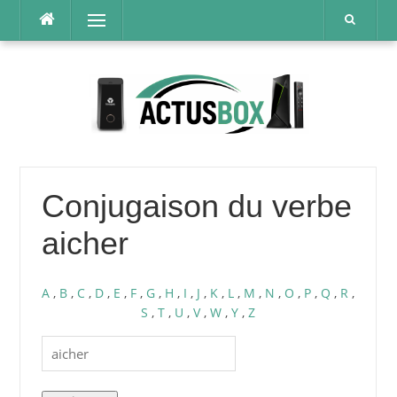
Aller
Menu
au
contenu
Conjugaison du verbe
aicher
A
,
B
,
C
,
D
,
E
,
F
,
G
,
H
,
I
,
J
,
K
,
L
,
M
,
N
,
O
,
P
,
Q
,
R
,
S
,
T
,
U
,
V
,
W
,
Y
,
Z