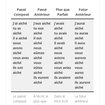
Passé
Passé
Plus que
Futur
Composé
Antérieur
Parfait
Antérieur
j'ai aiché
j'eus aiché
j'avais
j'aurai
tu as
tu eus
aiché
aiché
aiché
aiché
tu avais
tu auras
il a aiché
il eut
aiché
aiché
nous
aiché
il avait
il aura
avons
nous
aiché
aiché
aiché
eûmes
nous
nous
vous avez
aiché
avions
aurons
aiché
vous
aiché
aiché
ils ont
eûtes
vous aviez
vous
aiché
aiché
aiché
aurez
ils eurent
ils avaient
aiché
aiché
aiché
ils auront
aiché
Le passé
À l’écrit, le
Dans le
Le futur
composé
plus-que-
récit écrit
antérieur