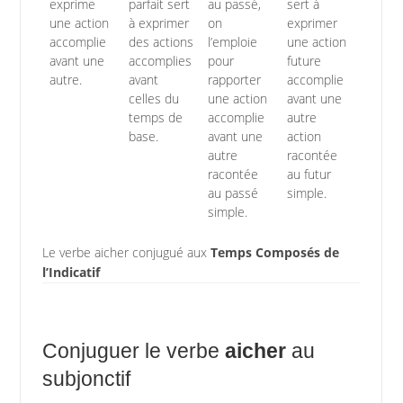
exprime
parfait sert
au passé,
sert à
une action
à exprimer
on
exprimer
accomplie
des actions
l’emploie
une action
avant une
accomplies
pour
future
autre.
avant
rapporter
accomplie
celles du
une action
avant une
temps de
accomplie
autre
base.
avant une
action
autre
racontée
racontée
au futur
au passé
simple.
simple.
Le verbe aicher conjugué aux
Temps Composés de
l’Indicatif
Conjuguer le verbe
aicher
au
subjonctif