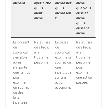
aichent
ayez aiché
aichassiez
aiché
qu'ils
qu'ils
que vous
aient
aichassen
eussiez
aiché
t
aiché
qu'ils
eussent
aiché
Le présent
Ne s’utilise
Le passé
Ne s’utilise
du
qu’à l’écrit
du
qu’à l’écrit
subjonctif
à la
subjonctif
à la
s’emploie
troisième
exprime un
troisième
après
personne.
souhait ou
personne
n’importe
une
pour
quel temps
incertitude
exprimer
pour
sur une
une action
exprimer
action
passée.
un souhait
accomplie.
ou des
faits
incertains