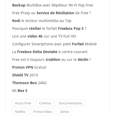
Backup
MultiBox avec Répéteur Wi-Fi Pop Free
Free Proxy ou
Service de Résiliation
de Free ?
Kodi
le lecteur multimédia au Top
Pourquoi
résilier
le forfait
Freebox Pop S
?
Lire une
vidéo 4k
sur une TV Full HD
Configurer Smartphone avec petit
Forfait
Mobile
La
Freebox Delta Devialet
à contre-courant
Free est-il toujours
trublion
ou sur le
déclin
?
Proton VPN
Gratuit
Shield TV
2019
Thomson Box
240G
Mi
Box S
Actus Free
Cinéma
Documentaires
Netflix
Prime Video
Séries