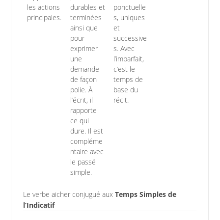
les actions
durables et
ponctuelle
principales.
terminées
s, uniques
ainsi que
et
pour
successive
exprimer
s. Avec
une
l’imparfait,
demande
c’est le
de façon
temps de
polie. À
base du
l’écrit, il
récit.
rapporte
ce qui
dure. Il est
compléme
ntaire avec
le passé
simple.
Le verbe aicher conjugué aux
Temps Simples de
l’Indicatif