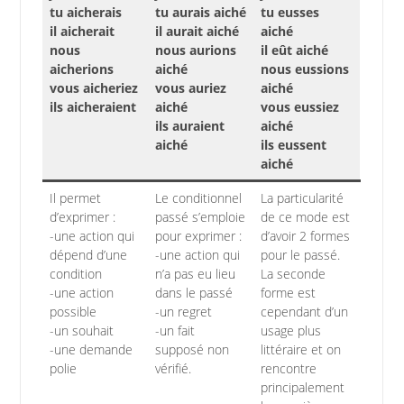
tu aicherais
tu aurais aiché
tu eusses
il aicherait
il aurait aiché
aiché
nous
nous aurions
il eût aiché
aicherions
aiché
nous eussions
vous aicheriez
vous auriez
aiché
ils aicheraient
aiché
vous eussiez
ils auraient
aiché
aiché
ils eussent
aiché
Il permet
Le conditionnel
La particularité
d’exprimer :
passé s’emploie
de ce mode est
-une action qui
pour exprimer :
d’avoir 2 formes
dépend d’une
-une action qui
pour le passé.
condition
n’a pas eu lieu
La seconde
-une action
dans le passé
forme est
possible
-un regret
cependant d’un
-un souhait
-un fait
usage plus
-une demande
supposé non
littéraire et on
polie
vérifié.
rencontre
principalement