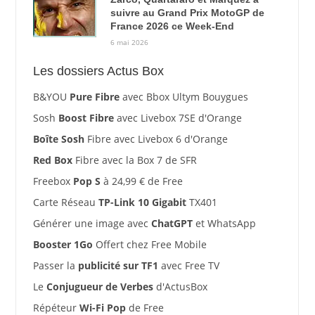
suivre au Grand Prix MotoGP de
France 2026 ce Week-End
6 mai 2026
Les dossiers Actus Box
B&YOU
Pure Fibre
avec Bbox Ultym Bouygues
Sosh
Boost Fibre
avec Livebox 7SE d'Orange
Boîte Sosh
Fibre avec Livebox 6 d'Orange
Red Box
Fibre avec la Box 7 de SFR
Freebox
Pop S
à 24,99 € de Free
Carte Réseau
TP-Link 10 Gigabit
TX401
Générer une image avec
ChatGPT
et WhatsApp
Booster 1Go
Offert chez Free Mobile
Passer la
publicité sur TF1
avec Free TV
Le
Conjugueur de Verbes
d'ActusBox
Répéteur
Wi-Fi Pop
de Free