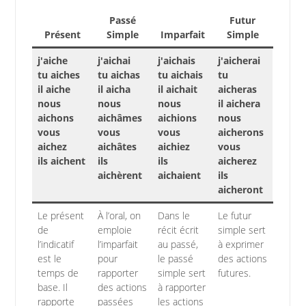
Passé
Futur
Présent
Simple
Imparfait
Simple
j'aiche
j'aichai
j'aichais
j'aicherai
tu aiches
tu aichas
tu aichais
tu
il aiche
il aicha
il aichait
aicheras
nous
nous
nous
il aichera
aichons
aichâmes
aichions
nous
vous
vous
vous
aicherons
aichez
aichâtes
aichiez
vous
ils aichent
ils
ils
aicherez
aichèrent
aichaient
ils
aicheront
Le présent
À l’oral, on
Dans le
Le futur
de
emploie
récit écrit
simple sert
l’indicatif
l’imparfait
au passé,
à exprimer
est le
pour
le passé
des actions
temps de
rapporter
simple sert
futures.
base. Il
des actions
à rapporter
rapporte
passées
les actions