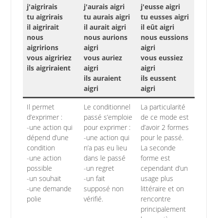
j'aigrirais
j'aurais aigri
j'eusse aigri
tu aigrirais
tu aurais aigri
tu eusses aigri
il aigrirait
il aurait aigri
il eût aigri
nous
nous aurions
nous eussions
aigririons
aigri
aigri
vous aigririez
vous auriez
vous eussiez
ils aigriraient
aigri
aigri
ils auraient
ils eussent
aigri
aigri
Il permet
Le conditionnel
La particularité
d’exprimer :
passé s’emploie
de ce mode est
-une action qui
pour exprimer :
d’avoir 2 formes
dépend d’une
-une action qui
pour le passé.
condition
n’a pas eu lieu
La seconde
-une action
dans le passé
forme est
possible
-un regret
cependant d’un
-un souhait
-un fait
usage plus
-une demande
supposé non
littéraire et on
polie
vérifié.
rencontre
principalement