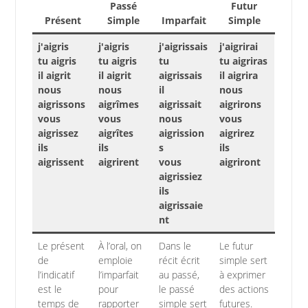
Passé
Futur
Présent
Simple
Imparfait
Simple
j'aigris
j'aigris
j'aigrissais
j'aigrirai
tu aigris
tu aigris
tu
tu aigriras
il aigrit
il aigrit
aigrissais
il aigrira
nous
nous
il
nous
aigrissons
aigrîmes
aigrissait
aigrirons
vous
vous
nous
vous
aigrissez
aigrîtes
aigrission
aigrirez
ils
ils
s
ils
aigrissent
aigrirent
vous
aigriront
aigrissiez
ils
aigrissaie
nt
Le présent
À l’oral, on
Dans le
Le futur
de
emploie
récit écrit
simple sert
l’indicatif
l’imparfait
au passé,
à exprimer
est le
pour
le passé
des actions
temps de
rapporter
simple sert
futures.