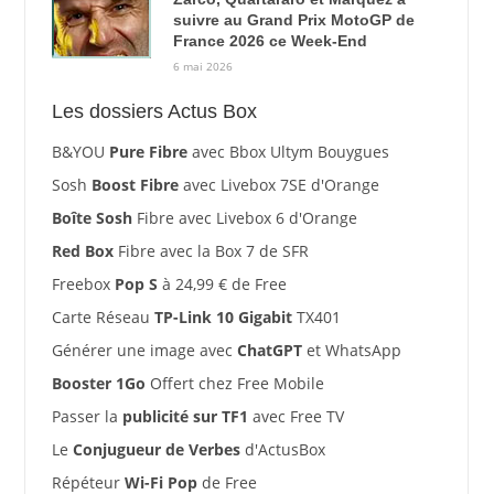
suivre au Grand Prix MotoGP de
France 2026 ce Week-End
6 mai 2026
Les dossiers Actus Box
B&YOU
Pure Fibre
avec Bbox Ultym Bouygues
Sosh
Boost Fibre
avec Livebox 7SE d'Orange
Boîte Sosh
Fibre avec Livebox 6 d'Orange
Red Box
Fibre avec la Box 7 de SFR
Freebox
Pop S
à 24,99 € de Free
Carte Réseau
TP-Link 10 Gigabit
TX401
Générer une image avec
ChatGPT
et WhatsApp
Booster 1Go
Offert chez Free Mobile
Passer la
publicité sur TF1
avec Free TV
Le
Conjugueur de Verbes
d'ActusBox
Répéteur
Wi-Fi Pop
de Free