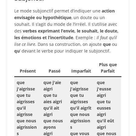
Le mode subjonctif permet d’indiquer une
action
envisagée ou hypothétique
, un doute ou un
souhait. Il s’agit du mode de l’irréel. Il s’utilise avec
des
verbes exprimant l’envie, le souhait, le doute,
les émotions et l’incertitude
. Exemple :
Il faut qu’il
lise ce livre.
Dans sa construction, on ajoute
que
ou
qu
‘ devant le verbe pour indiquer le subjonctif.
Plus que
Présent
Passé
Imparfait
Parfait
que
que j'aie
que
que
j'aigrisse
aigri
j'aigrisse
j'eusse
que tu
que tu
que tu
aigri
aigrisses
aies aigri
aigrisses
que tu
qu'il
qu'il ait
qu'il aigrît
eusses
aigrisse
aigri
que nous
aigri
que nous
que nous
aigrission
qu'il eût
aigrission
ayons
s
aigri
s
aigri
que vous
que nous