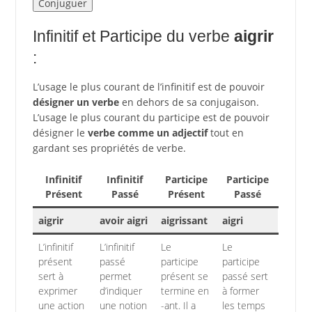
Infinitif et Participe du verbe
aigrir
:
L’usage le plus courant de l’infinitif est de pouvoir
désigner un verbe
en dehors de sa conjugaison.
L’usage le plus courant du participe est de pouvoir
désigner le
verbe comme un adjectif
tout en
gardant ses propriétés de verbe.
Infinitif
Infinitif
Participe
Participe
Présent
Passé
Présent
Passé
aigrir
avoir aigri
aigrissant
aigri
L’infinitif
L’infinitif
Le
Le
présent
passé
participe
participe
sert à
permet
présent se
passé sert
exprimer
d’indiquer
termine en
à former
une action
une notion
-ant. Il a
les temps