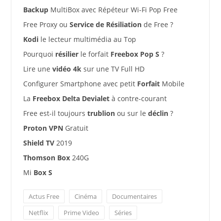
Backup
MultiBox avec Répéteur Wi-Fi Pop Free
Free Proxy ou
Service de Résiliation
de Free ?
Kodi
le lecteur multimédia au Top
Pourquoi
résilier
le forfait
Freebox Pop S
?
Lire une
vidéo 4k
sur une TV Full HD
Configurer Smartphone avec petit
Forfait
Mobile
La
Freebox Delta Devialet
à contre-courant
Free est-il toujours
trublion
ou sur le
déclin
?
Proton VPN
Gratuit
Shield TV
2019
Thomson Box
240G
Mi
Box S
Actus Free
Cinéma
Documentaires
Netflix
Prime Video
Séries