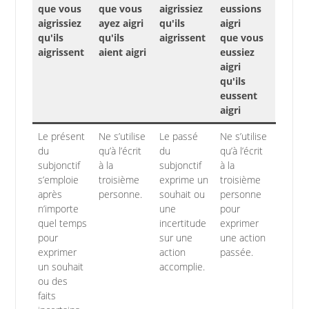
que vous
que vous
aigrissiez
eussions
aigrissiez
ayez aigri
qu'ils
aigri
qu'ils
qu'ils
aigrissent
que vous
aigrissent
aient aigri
eussiez
aigri
qu'ils
eussent
aigri
Le présent
Ne s’utilise
Le passé
Ne s’utilise
du
qu’à l’écrit
du
qu’à l’écrit
subjonctif
à la
subjonctif
à la
s’emploie
troisième
exprime un
troisième
après
personne.
souhait ou
personne
n’importe
une
pour
quel temps
incertitude
exprimer
pour
sur une
une action
exprimer
action
passée.
un souhait
accomplie.
ou des
faits