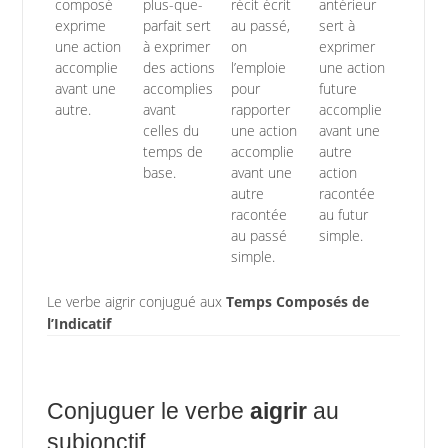
composé
plus-que-
récit écrit
antérieur
exprime
parfait sert
au passé,
sert à
une action
à exprimer
on
exprimer
accomplie
des actions
l’emploie
une action
avant une
accomplies
pour
future
autre.
avant
rapporter
accomplie
celles du
une action
avant une
temps de
accomplie
autre
base.
avant une
action
autre
racontée
racontée
au futur
au passé
simple.
simple.
Le verbe aigrir conjugué aux
Temps Composés de
l’Indicatif
Conjuguer le verbe
aigrir
au
subjonctif