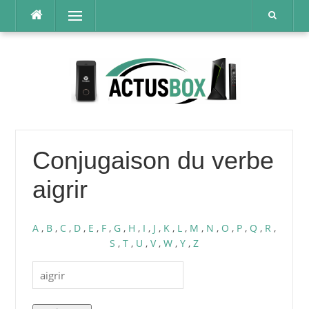
Aller
Menu
au
contenu
Conjugaison du verbe
aigrir
A
,
B
,
C
,
D
,
E
,
F
,
G
,
H
,
I
,
J
,
K
,
L
,
M
,
N
,
O
,
P
,
Q
,
R
,
S
,
T
,
U
,
V
,
W
,
Y
,
Z