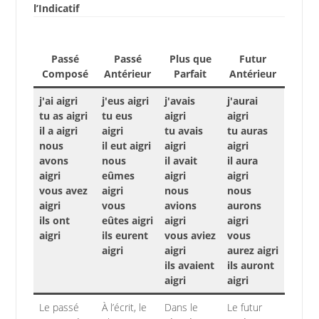
l’Indicatif
Passé
Passé
Plus que
Futur
Composé
Antérieur
Parfait
Antérieur
j'ai aigri
j'eus aigri
j'avais
j'aurai
tu as aigri
tu eus
aigri
aigri
il a aigri
aigri
tu avais
tu auras
nous
il eut aigri
aigri
aigri
avons
nous
il avait
il aura
aigri
eûmes
aigri
aigri
vous avez
aigri
nous
nous
aigri
vous
avions
aurons
ils ont
eûtes aigri
aigri
aigri
aigri
ils eurent
vous aviez
vous
aigri
aigri
aurez aigri
ils avaient
ils auront
aigri
aigri
Le passé
À l’écrit, le
Dans le
Le futur