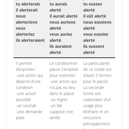
tu alerterais
tu aurais
tu eusses
il alerterait
alerté
alerté
nous
il aurait alerté
il eût alerté
alerterions
nous aurions
nous eussions
vous
alerté
alerté
alerteriez
vous auriez
vous eussiez
ils alerteraient
alerté
alerté
ils auraient
ils eussent
alerté
alerté
Il permet
Le conditionnel
La particularité
d’exprimer :
passé s’emploie
de ce mode est
-une action qui
pour exprimer :
d’avoir 2 formes
dépend d’une
-une action qui
pour le passé.
condition
n’a pas eu lieu
La seconde
-une action
dans le passé
forme est
possible
-un regret
cependant d’un
-un souhait
-un fait
usage plus
-une demande
supposé non
littéraire et on
polie
vérifié.
rencontre
principalement