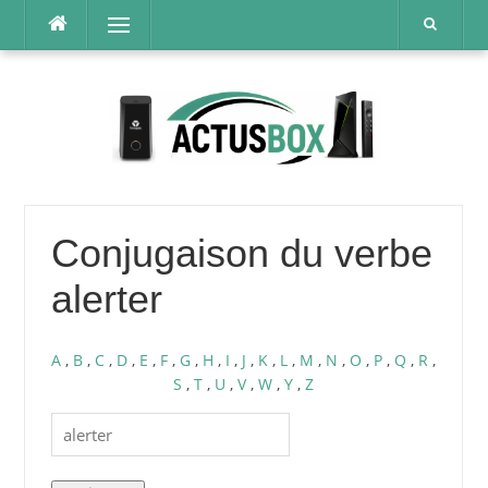
Aller
Menu
au
contenu
Conjugaison du verbe
alerter
A
,
B
,
C
,
D
,
E
,
F
,
G
,
H
,
I
,
J
,
K
,
L
,
M
,
N
,
O
,
P
,
Q
,
R
,
S
,
T
,
U
,
V
,
W
,
Y
,
Z