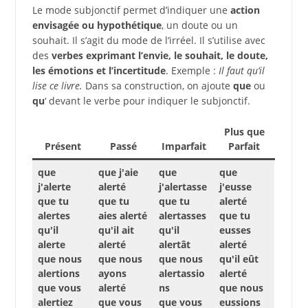
Le mode subjonctif permet d’indiquer une
action
envisagée ou hypothétique
, un doute ou un
souhait. Il s’agit du mode de l’irréel. Il s’utilise avec
des
verbes exprimant l’envie, le souhait, le doute,
les émotions et l’incertitude
. Exemple :
Il faut qu’il
lise ce livre.
Dans sa construction, on ajoute
que
ou
qu
‘ devant le verbe pour indiquer le subjonctif.
Plus que
Présent
Passé
Imparfait
Parfait
que
que j'aie
que
que
j'alerte
alerté
j'alertasse
j'eusse
que tu
que tu
que tu
alerté
alertes
aies alerté
alertasses
que tu
qu'il
qu'il ait
qu'il
eusses
alerte
alerté
alertât
alerté
que nous
que nous
que nous
qu'il eût
alertions
ayons
alertassio
alerté
que vous
alerté
ns
que nous
alertiez
que vous
que vous
eussions