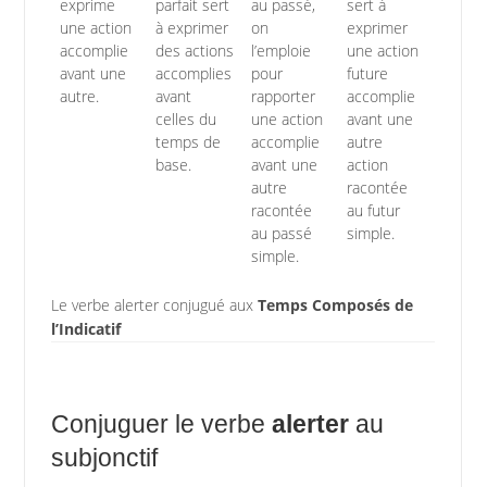
exprime
parfait sert
au passé,
sert à
une action
à exprimer
on
exprimer
accomplie
des actions
l’emploie
une action
avant une
accomplies
pour
future
autre.
avant
rapporter
accomplie
celles du
une action
avant une
temps de
accomplie
autre
base.
avant une
action
autre
racontée
racontée
au futur
au passé
simple.
simple.
Le verbe alerter conjugué aux
Temps Composés de
l’Indicatif
Conjuguer le verbe
alerter
au
subjonctif