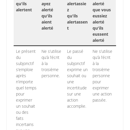
qu'ils
ayez
alertassie
alerté
alertent
alerté
z
que vous
qu'ils
qu'ils
eussiez
aient
alertassen
alerté
alerté
t
qu'ils
eussent
alerté
Le présent
Ne s’utilise
Le passé
Ne s’utilise
du
qu’à l’écrit
du
qu’à l’écrit
subjonctif
à la
subjonctif
à la
s’emploie
troisième
exprime un
troisième
après
personne.
souhait ou
personne
n’importe
une
pour
quel temps
incertitude
exprimer
pour
sur une
une action
exprimer
action
passée.
un souhait
accomplie.
ou des
faits
incertains