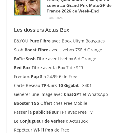
suivre au Grand Prix MotoGP de
France 2026 ce Week-End
6 mai 2026
Les dossiers Actus Box
B&YOU
Pure Fibre
avec Bbox Ultym Bouygues
Sosh
Boost Fibre
avec Livebox 7SE d'Orange
Boîte Sosh
Fibre avec Livebox 6 d'Orange
Red Box
Fibre avec la Box 7 de SFR
Freebox
Pop S
à 24,99 € de Free
Carte Réseau
TP-Link 10 Gigabit
TX401
Générer une image avec
ChatGPT
et WhatsApp
Booster 1Go
Offert chez Free Mobile
Passer la
publicité sur TF1
avec Free TV
Le
Conjugueur de Verbes
d'ActusBox
Répéteur
Wi-Fi Pop
de Free