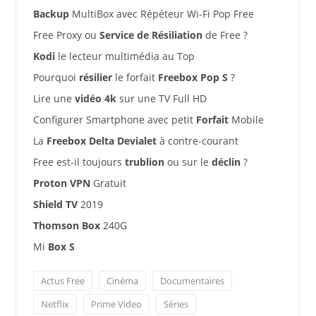
Backup
MultiBox avec Répéteur Wi-Fi Pop Free
Free Proxy ou
Service de Résiliation
de Free ?
Kodi
le lecteur multimédia au Top
Pourquoi
résilier
le forfait
Freebox Pop S
?
Lire une
vidéo 4k
sur une TV Full HD
Configurer Smartphone avec petit
Forfait
Mobile
La
Freebox Delta Devialet
à contre-courant
Free est-il toujours
trublion
ou sur le
déclin
?
Proton VPN
Gratuit
Shield TV
2019
Thomson Box
240G
Mi
Box S
Actus Free
Cinéma
Documentaires
Netflix
Prime Video
Séries