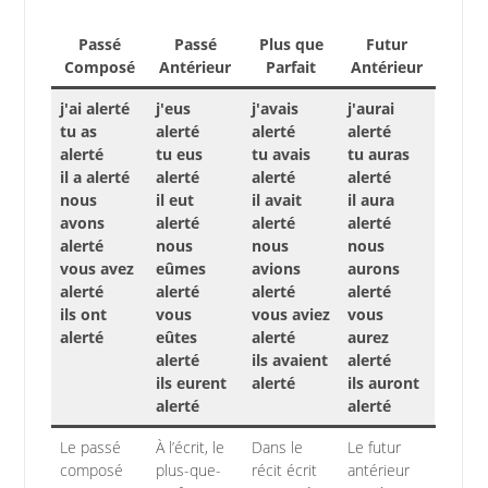
Passé
Passé
Plus que
Futur
Composé
Antérieur
Parfait
Antérieur
j'ai alerté
j'eus
j'avais
j'aurai
tu as
alerté
alerté
alerté
alerté
tu eus
tu avais
tu auras
il a alerté
alerté
alerté
alerté
nous
il eut
il avait
il aura
avons
alerté
alerté
alerté
alerté
nous
nous
nous
vous avez
eûmes
avions
aurons
alerté
alerté
alerté
alerté
ils ont
vous
vous aviez
vous
alerté
eûtes
alerté
aurez
alerté
ils avaient
alerté
ils eurent
alerté
ils auront
alerté
alerté
Le passé
À l’écrit, le
Dans le
Le futur
composé
plus-que-
récit écrit
antérieur