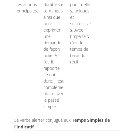
les actions
durables et
ponctuelle
principales.
terminées
s, uniques
ainsi que
et
pour
successive
exprimer
s. Avec
une
l’imparfait,
demande
c’est le
de façon
temps de
polie. À
base du
l’écrit, il
récit.
rapporte
ce qui
dure. Il est
compléme
ntaire avec
le passé
simple.
Le verbe alerter conjugué aux
Temps Simples de
l’Indicatif