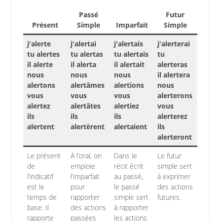
Passé
Futur
Présent
Simple
Imparfait
Simple
j'alerte
j'alertai
j'alertais
j'alerterai
tu alertes
tu alertas
tu alertais
tu
il alerte
il alerta
il alertait
alerteras
nous
nous
nous
il alertera
alertons
alertâmes
alertions
nous
vous
vous
vous
alerterons
alertez
alertâtes
alertiez
vous
ils
ils
ils
alerterez
alertent
alertèrent
alertaient
ils
alerteront
Le présent
À l’oral, on
Dans le
Le futur
de
emploie
récit écrit
simple sert
l’indicatif
l’imparfait
au passé,
à exprimer
est le
pour
le passé
des actions
temps de
rapporter
simple sert
futures.
base. Il
des actions
à rapporter
rapporte
passées
les actions