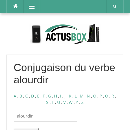
Aller
Menu
au
contenu
Conjugaison du verbe
alourdir
A
,
B
,
C
,
D
,
E
,
F
,
G
,
H
,
I
,
J
,
K
,
L
,
M
,
N
,
O
,
P
,
Q
,
R
,
S
,
T
,
U
,
V
,
W
,
Y
,
Z