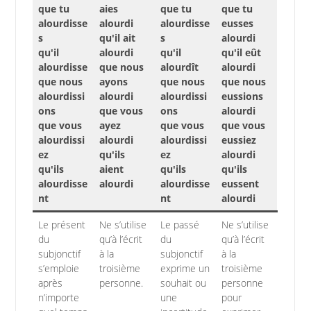
que tu
aies
que tu
que tu
alourdisse
alourdi
alourdisse
eusses
s
qu'il ait
s
alourdi
qu'il
alourdi
qu'il
qu'il eût
alourdisse
que nous
alourdît
alourdi
que nous
ayons
que nous
que nous
alourdissi
alourdi
alourdissi
eussions
ons
que vous
ons
alourdi
que vous
ayez
que vous
que vous
alourdissi
alourdi
alourdissi
eussiez
ez
qu'ils
ez
alourdi
qu'ils
aient
qu'ils
qu'ils
alourdisse
alourdi
alourdisse
eussent
nt
nt
alourdi
Le présent
Ne s’utilise
Le passé
Ne s’utilise
du
qu’à l’écrit
du
qu’à l’écrit
subjonctif
à la
subjonctif
à la
s’emploie
troisième
exprime un
troisième
après
personne.
souhait ou
personne
n’importe
une
pour