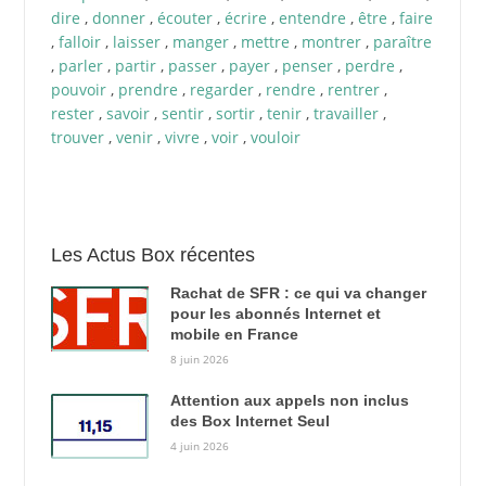
dire
,
donner
,
écouter
,
écrire
,
entendre
,
être
,
faire
,
falloir
,
laisser
,
manger
,
mettre
,
montrer
,
paraître
,
parler
,
partir
,
passer
,
payer
,
penser
,
perdre
,
pouvoir
,
prendre
,
regarder
,
rendre
,
rentrer
,
rester
,
savoir
,
sentir
,
sortir
,
tenir
,
travailler
,
trouver
,
venir
,
vivre
,
voir
,
vouloir
Les Actus Box récentes
Rachat de SFR : ce qui va changer
pour les abonnés Internet et
mobile en France
8 juin 2026
Attention aux appels non inclus
des Box Internet Seul
4 juin 2026