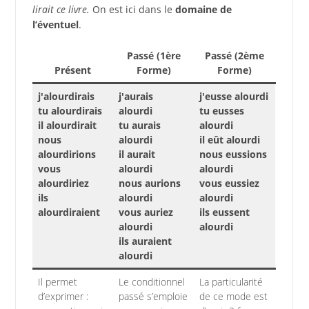
lirait ce livre.
On est ici dans le
domaine de
l’éventuel
.
Passé (1ère
Passé (2ème
Présent
Forme)
Forme)
j'alourdirais
j'aurais
j'eusse alourdi
tu alourdirais
alourdi
tu eusses
il alourdirait
tu aurais
alourdi
nous
alourdi
il eût alourdi
alourdirions
il aurait
nous eussions
vous
alourdi
alourdi
alourdiriez
nous aurions
vous eussiez
ils
alourdi
alourdi
alourdiraient
vous auriez
ils eussent
alourdi
alourdi
ils auraient
alourdi
Il permet
Le conditionnel
La particularité
d’exprimer :
passé s’emploie
de ce mode est