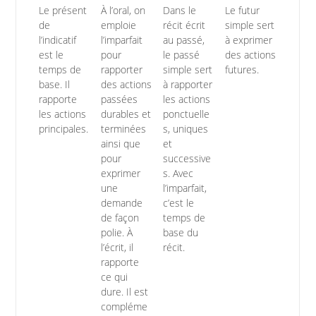
Le présent
À l’oral, on
Dans le
Le futur
de
emploie
récit écrit
simple sert
l’indicatif
l’imparfait
au passé,
à exprimer
est le
pour
le passé
des actions
temps de
rapporter
simple sert
futures.
base. Il
des actions
à rapporter
rapporte
passées
les actions
les actions
durables et
ponctuelle
principales.
terminées
s, uniques
ainsi que
et
pour
successive
exprimer
s. Avec
une
l’imparfait,
demande
c’est le
de façon
temps de
polie. À
base du
l’écrit, il
récit.
rapporte
ce qui
dure. Il est
compléme