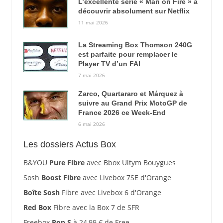
L’excellente série « Man on Fire » à
découvrir absolument sur Netflix
11 mai 2026
La Streaming Box Thomson 240G
est parfaite pour remplacer le
Player TV d’un FAI
7 mai 2026
Zarco, Quartararo et Márquez à
suivre au Grand Prix MotoGP de
France 2026 ce Week-End
6 mai 2026
Les dossiers Actus Box
B&YOU
Pure Fibre
avec Bbox Ultym Bouygues
Sosh
Boost Fibre
avec Livebox 7SE d'Orange
Boîte Sosh
Fibre avec Livebox 6 d'Orange
Red Box
Fibre avec la Box 7 de SFR
Freebox
Pop S
à 24,99 € de Free