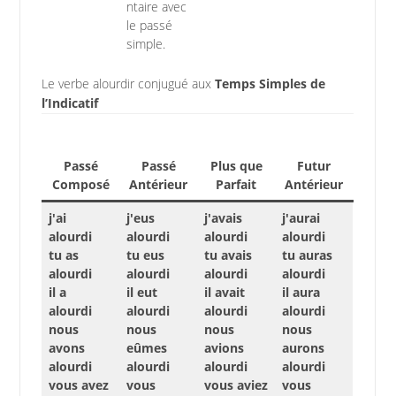
ntaire avec
le passé
simple.
Le verbe alourdir conjugué aux
Temps Simples de
l’Indicatif
Passé
Passé
Plus que
Futur
Composé
Antérieur
Parfait
Antérieur
j'ai
j'eus
j'avais
j'aurai
alourdi
alourdi
alourdi
alourdi
tu as
tu eus
tu avais
tu auras
alourdi
alourdi
alourdi
alourdi
il a
il eut
il avait
il aura
alourdi
alourdi
alourdi
alourdi
nous
nous
nous
nous
avons
eûmes
avions
aurons
alourdi
alourdi
alourdi
alourdi
vous avez
vous
vous aviez
vous