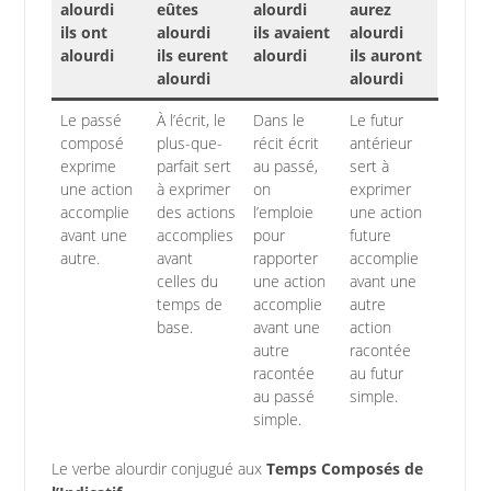
alourdi
eûtes
alourdi
aurez
ils ont
alourdi
ils avaient
alourdi
alourdi
ils eurent
alourdi
ils auront
alourdi
alourdi
Le passé
À l’écrit, le
Dans le
Le futur
composé
plus-que-
récit écrit
antérieur
exprime
parfait sert
au passé,
sert à
une action
à exprimer
on
exprimer
accomplie
des actions
l’emploie
une action
avant une
accomplies
pour
future
autre.
avant
rapporter
accomplie
celles du
une action
avant une
temps de
accomplie
autre
base.
avant une
action
autre
racontée
racontée
au futur
au passé
simple.
simple.
Le verbe alourdir conjugué aux
Temps Composés de