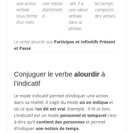
une action
une notion
-ant. Il a
les temps
verbale
d’antériorit
une valeur
composés
sous forme
é.
verbale
des verbes.
d’un nom.
dans la
phrase.
Le verbe alourdir aux
Participes et Infinitifs Présent
et Passé
Conjuguer le verbe
alourdir
à
l’indicatif
Le mode indicatif permet d’indiquer une action
dans sa réalité. Il s’agit du mode
où on indique
et
où ce que l’
on dit est vrai
. Exemple :
Il lit ce livre.
L’indicatif est un mode
personnel et temporel
c’est-
à-dire qu’il
contient des personnes
et permet
d’indiquer
une notion de temps
.