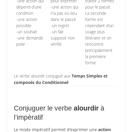
-une action qui
pour exprimer :
d’avoir 2 formes
dépend d’une
-une action qui
pour le passé.
condition
n’a pas eu lieu
La seconde
-une action
dans le passé
forme est
possible
-un regret
cependant d’un
-un souhait
-un fait
usage plus
-une demande
supposé non
littéraire et on
polie
vérifié.
rencontre
principalement
la première
forme.
Le verbe alourdir conjugué aux
Temps Simples et
composés du Conditionnel
Conjuguer le verbe
alourdir
à
l’impératif
Le mode impératif permet d’exprimer une
action