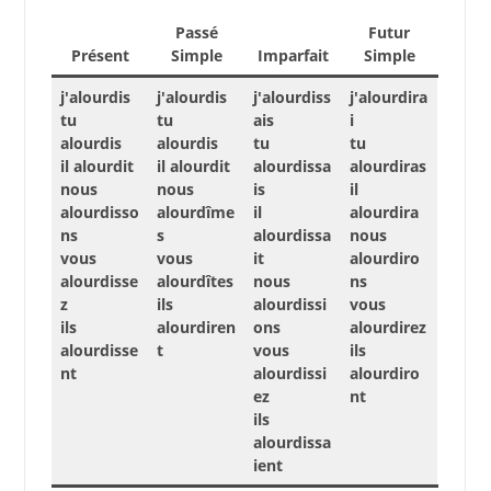
Passé
Futur
Présent
Simple
Imparfait
Simple
j'alourdis
j'alourdis
j'alourdiss
j'alourdira
tu
tu
ais
i
alourdis
alourdis
tu
tu
il alourdit
il alourdit
alourdissa
alourdiras
nous
nous
is
il
alourdisso
alourdîme
il
alourdira
ns
s
alourdissa
nous
vous
vous
it
alourdiro
alourdisse
alourdîtes
nous
ns
z
ils
alourdissi
vous
ils
alourdiren
ons
alourdirez
alourdisse
t
vous
ils
nt
alourdissi
alourdiro
ez
nt
ils
alourdissa
ient