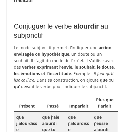
l’Indicatif
Conjuguer le verbe
alourdir
au
subjonctif
Le mode subjonctif permet d’indiquer une
action
envisagée ou hypothétique
, un doute ou un
souhait. Il s’agit du mode de l’irréel. Il s’utilise avec
des
verbes exprimant l’envie, le souhait, le doute,
les émotions et l’incertitude
. Exemple :
Il faut qu’il
lise ce livre.
Dans sa construction, on ajoute
que
ou
qu
‘ devant le verbe pour indiquer le subjonctif.
Plus que
Présent
Passé
Imparfait
Parfait
que
que j'aie
que
que
j'alourdiss
alourdi
j'alourdiss
j'eusse
e
que tu
e
alourdi