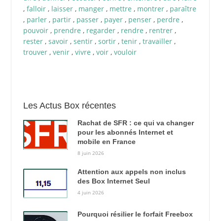
,
falloir
,
laisser
,
manger
,
mettre
,
montrer
,
paraître
,
parler
,
partir
,
passer
,
payer
,
penser
,
perdre
,
pouvoir
,
prendre
,
regarder
,
rendre
,
rentrer
,
rester
,
savoir
,
sentir
,
sortir
,
tenir
,
travailler
,
trouver
,
venir
,
vivre
,
voir
,
vouloir
Les Actus Box récentes
Rachat de SFR : ce qui va changer
pour les abonnés Internet et
mobile en France
8 juin 2026
Attention aux appels non inclus
des Box Internet Seul
4 juin 2026
Pourquoi résilier le forfait Freebox