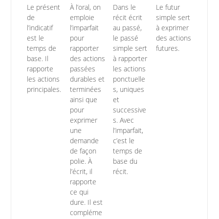
Le présent
À l’oral, on
Dans le
Le futur
de
emploie
récit écrit
simple sert
l’indicatif
l’imparfait
au passé,
à exprimer
est le
pour
le passé
des actions
temps de
rapporter
simple sert
futures.
base. Il
des actions
à rapporter
rapporte
passées
les actions
les actions
durables et
ponctuelle
principales.
terminées
s, uniques
ainsi que
et
pour
successive
exprimer
s. Avec
une
l’imparfait,
demande
c’est le
de façon
temps de
polie. À
base du
l’écrit, il
récit.
rapporte
ce qui
dure. Il est
compléme