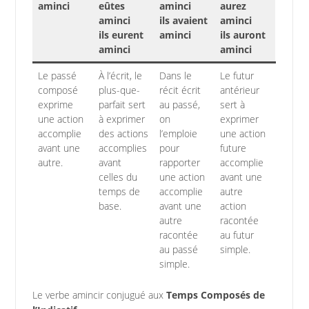
aminci
eûtes
aminci
aurez
aminci
ils avaient
aminci
ils eurent
aminci
ils auront
aminci
aminci
Le passé
À l’écrit, le
Dans le
Le futur
composé
plus-que-
récit écrit
antérieur
exprime
parfait sert
au passé,
sert à
une action
à exprimer
on
exprimer
accomplie
des actions
l’emploie
une action
avant une
accomplies
pour
future
autre.
avant
rapporter
accomplie
celles du
une action
avant une
temps de
accomplie
autre
base.
avant une
action
autre
racontée
racontée
au futur
au passé
simple.
simple.
Le verbe amincir conjugué aux
Temps Composés de