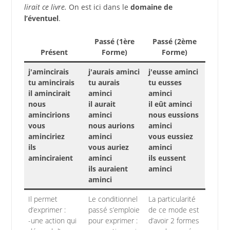
lirait ce livre.
On est ici dans le
domaine de
l’éventuel
.
Passé (1ère
Passé (2ème
Présent
Forme)
Forme)
j'amincirais
j'aurais aminci
j'eusse aminci
tu amincirais
tu aurais
tu eusses
il amincirait
aminci
aminci
nous
il aurait
il eût aminci
amincirions
aminci
nous eussions
vous
nous aurions
aminci
aminciriez
aminci
vous eussiez
ils
vous auriez
aminci
aminciraient
aminci
ils eussent
ils auraient
aminci
aminci
Il permet
Le conditionnel
La particularité
d’exprimer :
passé s’emploie
de ce mode est
-une action qui
pour exprimer :
d’avoir 2 formes