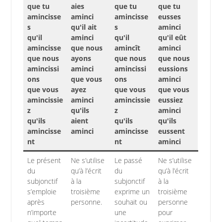
que tu
aies
que tu
que tu
amincisse
aminci
amincisse
eusses
s
qu'il ait
s
aminci
qu'il
aminci
qu'il
qu'il eût
amincisse
que nous
amincît
aminci
que nous
ayons
que nous
que nous
amincissi
aminci
amincissi
eussions
ons
que vous
ons
aminci
que vous
ayez
que vous
que vous
amincissie
aminci
amincissie
eussiez
z
qu'ils
z
aminci
qu'ils
aient
qu'ils
qu'ils
amincisse
aminci
amincisse
eussent
nt
nt
aminci
Le présent
Ne s’utilise
Le passé
Ne s’utilise
du
qu’à l’écrit
du
qu’à l’écrit
subjonctif
à la
subjonctif
à la
s’emploie
troisième
exprime un
troisième
après
personne.
souhait ou
personne
n’importe
une
pour