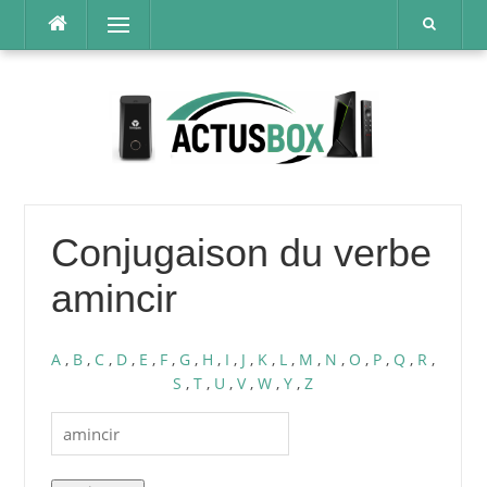
Aller
Menu
au
contenu
Conjugaison du verbe
amincir
A
,
B
,
C
,
D
,
E
,
F
,
G
,
H
,
I
,
J
,
K
,
L
,
M
,
N
,
O
,
P
,
Q
,
R
,
S
,
T
,
U
,
V
,
W
,
Y
,
Z