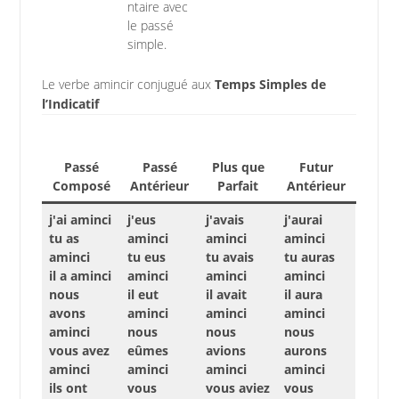
ntaire avec
le passé
simple.
Le verbe amincir conjugué aux
Temps Simples de
l’Indicatif
Passé
Passé
Plus que
Futur
Composé
Antérieur
Parfait
Antérieur
j'ai aminci
j'eus
j'avais
j'aurai
tu as
aminci
aminci
aminci
aminci
tu eus
tu avais
tu auras
il a aminci
aminci
aminci
aminci
nous
il eut
il avait
il aura
avons
aminci
aminci
aminci
aminci
nous
nous
nous
vous avez
eûmes
avions
aurons
aminci
aminci
aminci
aminci
ils ont
vous
vous aviez
vous