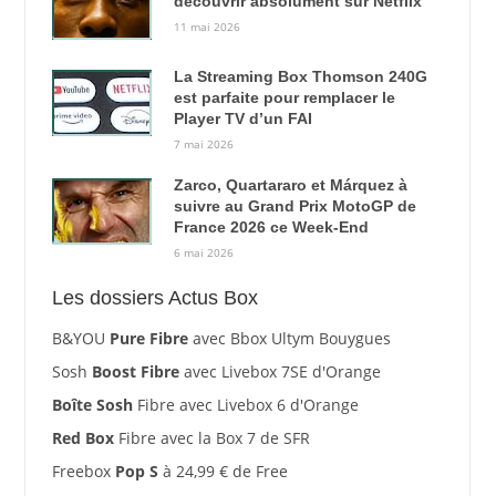
découvrir absolument sur Netflix
11 mai 2026
La Streaming Box Thomson 240G
est parfaite pour remplacer le
Player TV d’un FAI
7 mai 2026
Zarco, Quartararo et Márquez à
suivre au Grand Prix MotoGP de
France 2026 ce Week-End
6 mai 2026
Les dossiers Actus Box
B&YOU
Pure Fibre
avec Bbox Ultym Bouygues
Sosh
Boost Fibre
avec Livebox 7SE d'Orange
Boîte Sosh
Fibre avec Livebox 6 d'Orange
Red Box
Fibre avec la Box 7 de SFR
Freebox
Pop S
à 24,99 € de Free