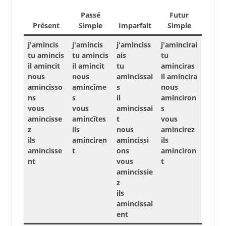
Passé
Futur
Présent
Simple
Imparfait
Simple
j'amincis
j'amincis
j'aminciss
j'amincirai
tu amincis
tu amincis
ais
tu
il amincit
il amincit
tu
aminciras
nous
nous
amincissai
il amincira
amincisso
amincîme
s
nous
ns
s
il
aminciron
vous
vous
amincissai
s
amincisse
amincîtes
t
vous
z
ils
nous
amincirez
ils
aminciren
amincissi
ils
amincisse
t
ons
aminciron
nt
vous
t
amincissie
z
ils
amincissai
ent