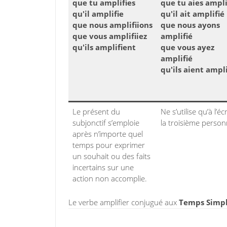
que tu amplifies
que tu aies ampli
qu'il amplifie
qu'il ait amplifié
que nous amplifiions
que nous ayons
que vous amplifiiez
amplifié
qu'ils amplifient
que vous ayez
amplifié
qu'ils aient ampli
Le présent du
Ne s’utilise qu’à l’écr
subjonctif s’emploie
la troisième person
après n’importe quel
temps pour exprimer
un souhait ou des faits
incertains sur une
action non accomplie.
Le verbe amplifier conjugué aux
Temps Simpl