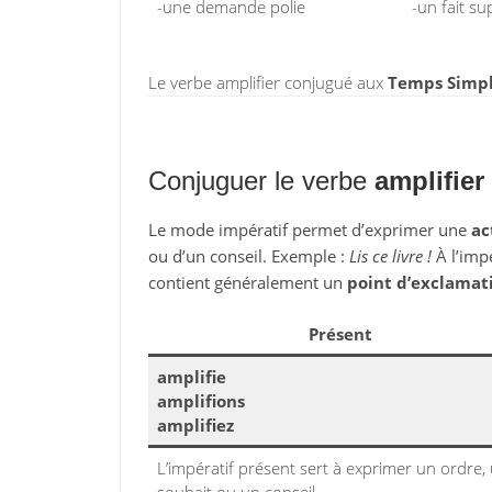
-une demande polie
-un fait su
Le verbe amplifier conjugué aux
Temps Simpl
Conjuguer le verbe
amplifier
Le mode impératif permet d’exprimer une
ac
ou d’un conseil. Exemple :
Lis ce livre !
À l’impé
contient généralement un
point d’exclamat
Présent
amplifie
amplifions
amplifiez
L’impératif présent sert à exprimer un ordre,