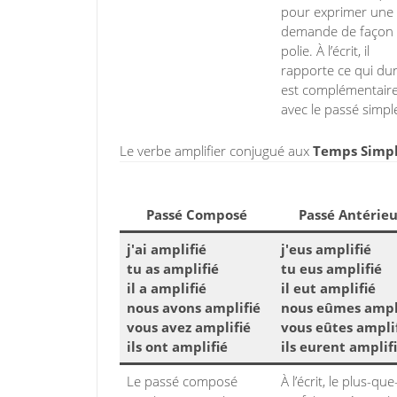
pour exprimer une
demande de façon
polie. À l’écrit, il
rapporte ce qui dure
est complémentair
avec le passé simpl
Le verbe amplifier conjugué aux
Temps Simple
Passé Composé
Passé Antérieu
j'ai amplifié
j'eus amplifié
tu as amplifié
tu eus amplifié
il a amplifié
il eut amplifié
nous avons amplifié
nous eûmes ampl
vous avez amplifié
vous eûtes ampli
ils ont amplifié
ils eurent amplif
Le passé composé
À l’écrit, le plus-que