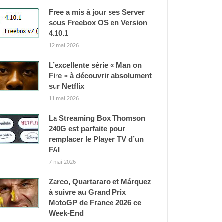
Free a mis à jour ses Server
sous Freebox OS en Version
4.10.1
12 mai 2026
L’excellente série « Man on
Fire » à découvrir absolument
sur Netflix
11 mai 2026
La Streaming Box Thomson
240G est parfaite pour
remplacer le Player TV d’un
FAI
7 mai 2026
Zarco, Quartararo et Márquez
à suivre au Grand Prix
MotoGP de France 2026 ce
Week-End