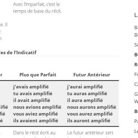
Avec l’imparfait, c’est le
temps de base du récit.
L
. Il
B
e
B
e.
S
s de l’Indicatif
B
R
F
r
Plus que Parfait
Futur Antérieur
C
j'avais amplifié
j'aurai amplifié
tu avais amplifié
tu auras amplifié
G
il avait amplifié
il aura amplifié
W
ifié
nous avions amplifié
nous aurons amplifié
B
fié
vous aviez amplifié
vous aurez amplifié
ié
ils avaient amplifié
ils auront amplifié
P
L
-
Dans le récit écrit au
Le futur antérieur sert