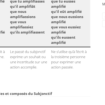
fié
que tu amplifiasses
que tu eusses
M
qu'il amplifiât
amplifié
que nous
qu'il eût amplifié
amplifiassions
que nous eussions
que vous
amplifié
amplifiassiez
que vous eussiez
fié
qu'ils amplifiassent
amplifié
qu'ils eussent
amplifié
it à
Le passé du subjonctif
Ne s’utilise qu’à l’écrit à
ne.
exprime un souhait ou
la troisième personne
une incertitude sur une
pour exprimer une
action accomplie.
action passée.
es et composés du Subjonctif