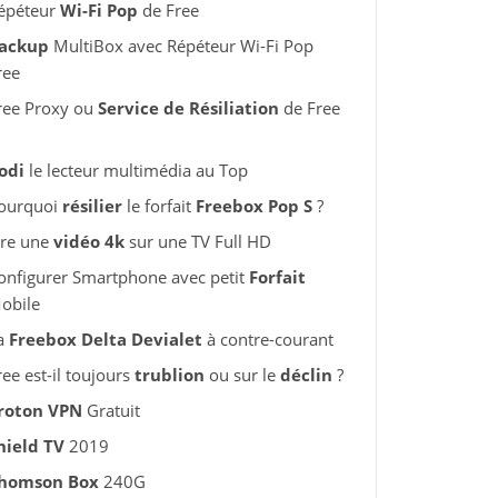
épéteur
Wi-Fi Pop
de Free
ackup
MultiBox avec Répéteur Wi-Fi Pop
ree
ree Proxy ou
Service de Résiliation
de Free
odi
le lecteur multimédia au Top
ourquoi
résilier
le forfait
Freebox Pop S
?
ire une
vidéo 4k
sur une TV Full HD
onfigurer Smartphone avec petit
Forfait
obile
a
Freebox Delta Devialet
à contre-courant
ree est-il toujours
trublion
ou sur le
déclin
?
roton VPN
Gratuit
hield TV
2019
homson Box
240G