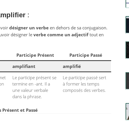
mplifier
:
uvoir
désigner un verbe
en dehors de sa conjugaison.
uvoir désigner le
verbe comme un adjectif
tout en
Participe Présent
Participe Passé
amplifiant
amplifié
rmet
Le participe présent se
Le participe passé sert
ion
termine en -ant. Il a
à former les temps
une valeur verbale
composés des verbes.
dans la phrase.
fs Présent et Passé