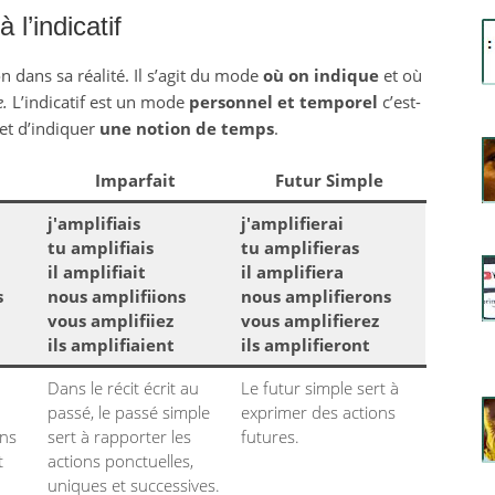
à l’indicatif
 dans sa réalité. Il s’agit du mode
où on indique
et où
e.
L’indicatif est un mode
personnel et temporel
c’est-
et d’indiquer
une notion de temps
.
Imparfait
Futur Simple
j'amplifiais
j'amplifierai
tu amplifiais
tu amplifieras
il amplifiait
il amplifiera
s
nous amplifiions
nous amplifierons
vous amplifiiez
vous amplifierez
ils amplifiaient
ils amplifieront
Dans le récit écrit au
Le futur simple sert à
passé, le passé simple
exprimer des actions
ons
sert à rapporter les
futures.
t
actions ponctuelles,
uniques et successives.