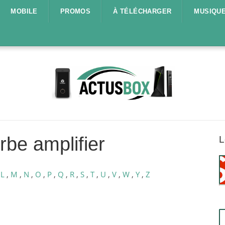
MOBILE
PROMOS
À TÉLÉCHARGER
MUSIQU
be amplifier
L
,
L
,
M
,
N
,
O
,
P
,
Q
,
R
,
S
,
T
,
U
,
V
,
W
,
Y
,
Z