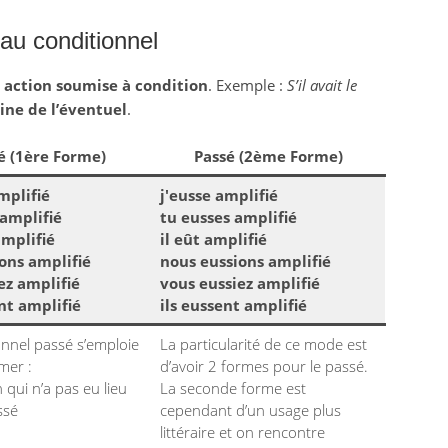
au conditionnel
e
action soumise à condition
. Exemple :
S’il avait le
ne de l’éventuel
.
é (1ère Forme)
Passé (2ème Forme)
mplifié
j'eusse amplifié
 amplifié
tu eusses amplifié
amplifié
il eût amplifié
ons amplifié
nous eussions amplifié
ez amplifié
vous eussiez amplifié
ent amplifié
ils eussent amplifié
onnel passé s’emploie
La particularité de ce mode est
mer :
d’avoir 2 formes pour le passé.
 qui n’a pas eu lieu
La seconde forme est
ssé
cependant d’un usage plus
littéraire et on rencontre