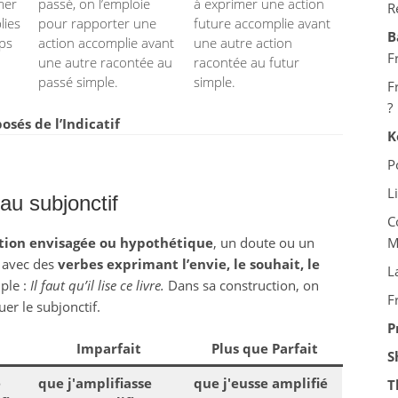
mer
passé, on l’emploie
à exprimer une action
R
lies
pour rapporter une
future accomplie avant
B
mps
action accomplie avant
une autre action
F
une autre racontée au
racontée au futur
passé simple.
simple.
F
?
és de l’Indicatif
K
P
L
au subjonctif
C
tion envisagée ou hypothétique
, un doute ou un
M
se avec des
verbes exprimant l’envie, le souhait, le
L
ple :
Il faut qu’il lise ce livre.
Dans sa construction, on
F
uer le subjonctif.
P
Imparfait
Plus que Parfait
S
é
que j'amplifiasse
que j'eusse amplifié
T