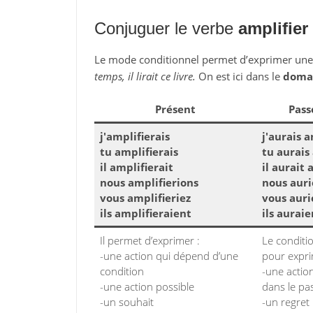
Conjuguer le verbe
amplifier
Le mode conditionnel permet d’exprimer un
temps, il lirait ce livre.
On est ici dans le
domai
Présent
Pass
j'amplifierais
j'aurais a
tu amplifierais
tu aurais
il amplifierait
il aurait 
nous amplifierions
nous auri
vous amplifieriez
vous auri
ils amplifieraient
ils aurai
Il permet d’exprimer :
Le conditi
-une action qui dépend d’une
pour expri
condition
-une action
-une action possible
dans le pa
-un souhait
-un regret