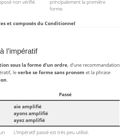
pposé non vérifié.
principalement la première
forme.
es et composés du Conditionnel
à l’impératif
tion sous la forme d’un ordre
, d’une recommandation
ratif, le
verbe se forme sans pronom
et la phrase
ion
.
Passé
aie amplifié
ayons amplifié
ayez amplifié
 un
L’impératif passé est très peu utilisé.