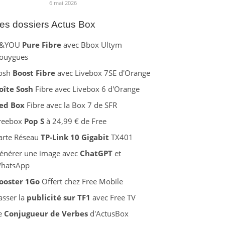
6 mai 2026
es dossiers Actus Box
&YOU
Pure Fibre
avec Bbox Ultym
ouygues
osh
Boost Fibre
avec Livebox 7SE d'Orange
oîte Sosh
Fibre avec Livebox 6 d'Orange
ed Box
Fibre avec la Box 7 de SFR
reebox
Pop S
à 24,99 € de Free
arte Réseau
TP-Link 10 Gigabit
TX401
énérer une image avec
ChatGPT
et
hatsApp
ooster 1Go
Offert chez Free Mobile
asser la
publicité sur TF1
avec Free TV
e
Conjugueur de Verbes
d'ActusBox