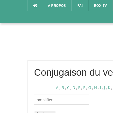
Aller
À PROPOS
FAI
BOX TV
au
contenu
Conjugaison du ver
A
,
B
,
C
,
D
,
E
,
F
,
G
,
H
,
I
,
J
,
K