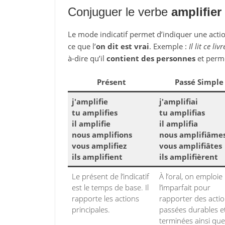
Conjuguer le verbe
amplifier
Le mode indicatif permet d’indiquer une action
ce que l’
on dit est vrai
. Exemple :
Il lit ce livr
à-dire qu’il
contient des personnes
et perm
Présent
Passé Simple
j'amplifie
j'amplifiai
tu amplifies
tu amplifias
il amplifie
il amplifia
nous amplifions
nous amplifiâme
vous amplifiez
vous amplifiâtes
ils amplifient
ils amplifièrent
Le présent de l’indicatif
À l’oral, on emploie
est le temps de base. Il
l’imparfait pour
rapporte les actions
rapporter des acti
principales.
passées durables e
terminées ainsi que