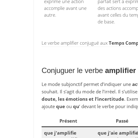
exprime une action
parfait sert à expri
accomplie avant une
des actions accomp
autre.
avant celles du te
de base.
Le verbe amplifier conjugué aux
Temps Compos
Conjuguer le verbe
amplifier
Le mode subjonctif permet d’indiquer une
ac
souhait. Il s’agit du mode de l’irréel. Il s’utili
doute, les émotions et l’incertitude
. Exem
ajoute
que
ou
qu
‘ devant le verbe pour indiq
Présent
Passé
que j'amplifie
que j'aie amplifi