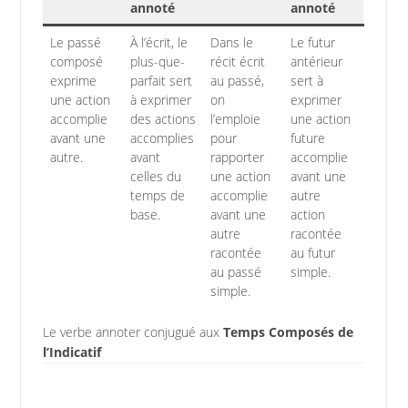
annoté
annoté
Le passé
À l’écrit, le
Dans le
Le futur
composé
plus-que-
récit écrit
antérieur
exprime
parfait sert
au passé,
sert à
une action
à exprimer
on
exprimer
accomplie
des actions
l’emploie
une action
avant une
accomplies
pour
future
autre.
avant
rapporter
accomplie
celles du
une action
avant une
temps de
accomplie
autre
base.
avant une
action
autre
racontée
racontée
au futur
au passé
simple.
simple.
Le verbe annoter conjugué aux
Temps Composés de
l’Indicatif