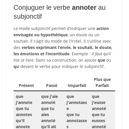
Conjuguer le verbe
annoter
au
subjonctif
Le mode subjonctif permet d’indiquer une
action
envisagée ou hypothétique
, un doute ou un
souhait. Il s’agit du mode de l’irréel. Il s’utilise avec
des
verbes exprimant l’envie, le souhait, le doute,
les émotions et l’incertitude
. Exemple :
Il faut qu’il
lise ce livre.
Dans sa construction, on ajoute
que
ou
qu
‘ devant le verbe pour indiquer le subjonctif.
Plus que
Présent
Passé
Imparfait
Parfait
que
que j'aie
que
que
j'annote
annoté
j'annotass
j'eusse
que tu
que tu
e
annoté
annotes
aies
que tu
que tu
qu'il
annoté
annotasse
eusses
annote
qu'il ait
s
annoté