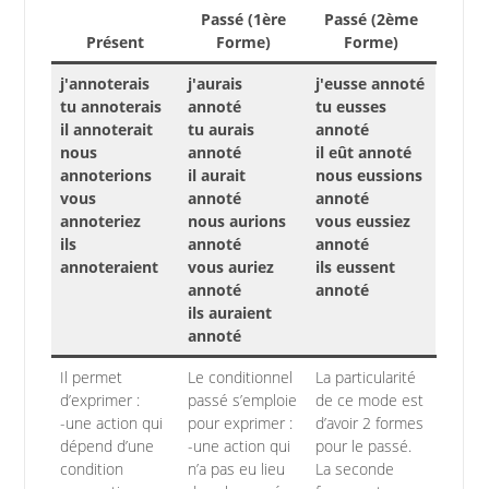
Passé (1ère
Passé (2ème
Présent
Forme)
Forme)
j'annoterais
j'aurais
j'eusse annoté
tu annoterais
annoté
tu eusses
il annoterait
tu aurais
annoté
nous
annoté
il eût annoté
annoterions
il aurait
nous eussions
vous
annoté
annoté
annoteriez
nous aurions
vous eussiez
ils
annoté
annoté
annoteraient
vous auriez
ils eussent
annoté
annoté
ils auraient
annoté
Il permet
Le conditionnel
La particularité
d’exprimer :
passé s’emploie
de ce mode est
-une action qui
pour exprimer :
d’avoir 2 formes
dépend d’une
-une action qui
pour le passé.
condition
n’a pas eu lieu
La seconde