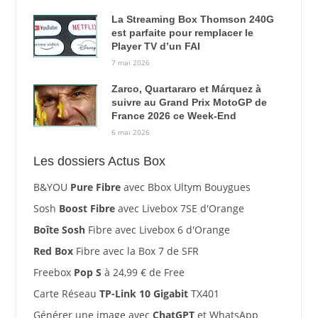
La Streaming Box Thomson 240G
est parfaite pour remplacer le
Player TV d’un FAI
7 mai 2026
Zarco, Quartararo et Márquez à
suivre au Grand Prix MotoGP de
France 2026 ce Week-End
6 mai 2026
Les dossiers Actus Box
B&YOU
Pure Fibre
avec Bbox Ultym Bouygues
Sosh
Boost Fibre
avec Livebox 7SE d'Orange
Boîte Sosh
Fibre avec Livebox 6 d'Orange
Red Box
Fibre avec la Box 7 de SFR
Freebox
Pop S
à 24,99 € de Free
Carte Réseau
TP-Link 10 Gigabit
TX401
Générer une image avec
ChatGPT
et WhatsApp