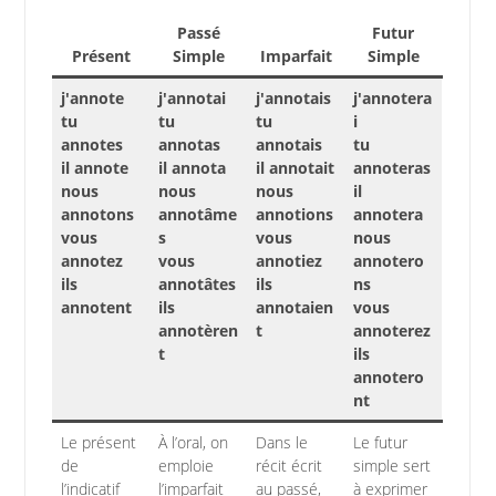
Passé
Futur
Présent
Simple
Imparfait
Simple
j'annote
j'annotai
j'annotais
j'annotera
tu
tu
tu
i
annotes
annotas
annotais
tu
il annote
il annota
il annotait
annoteras
nous
nous
nous
il
annotons
annotâme
annotions
annotera
vous
s
vous
nous
annotez
vous
annotiez
annotero
ils
annotâtes
ils
ns
annotent
ils
annotaien
vous
annotèren
t
annoterez
t
ils
annotero
nt
Le présent
À l’oral, on
Dans le
Le futur
de
emploie
récit écrit
simple sert
l’indicatif
l’imparfait
au passé,
à exprimer