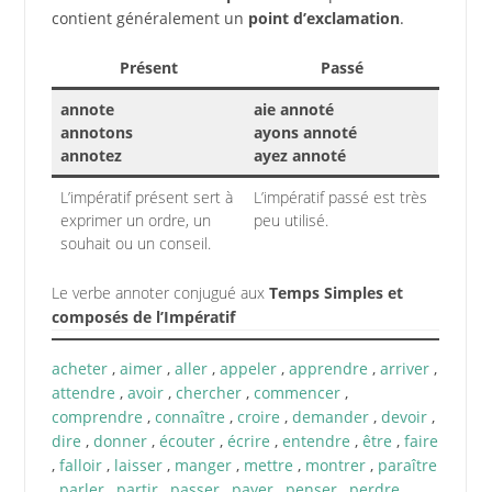
contient généralement un
point d’exclamation
.
Présent
Passé
annote
aie annoté
annotons
ayons annoté
annotez
ayez annoté
L’impératif présent sert à
L’impératif passé est très
exprimer un ordre, un
peu utilisé.
souhait ou un conseil.
Le verbe annoter conjugué aux
Temps Simples et
composés de l’Impératif
acheter
,
aimer
,
aller
,
appeler
,
apprendre
,
arriver
,
attendre
,
avoir
,
chercher
,
commencer
,
comprendre
,
connaître
,
croire
,
demander
,
devoir
,
dire
,
donner
,
écouter
,
écrire
,
entendre
,
être
,
faire
,
falloir
,
laisser
,
manger
,
mettre
,
montrer
,
paraître
,
parler
,
partir
,
passer
,
payer
,
penser
,
perdre
,