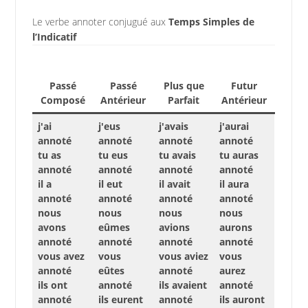
Le verbe annoter conjugué aux
Temps Simples de
l’Indicatif
Passé
Passé
Plus que
Futur
Composé
Antérieur
Parfait
Antérieur
j'ai
j'eus
j'avais
j'aurai
annoté
annoté
annoté
annoté
tu as
tu eus
tu avais
tu auras
annoté
annoté
annoté
annoté
il a
il eut
il avait
il aura
annoté
annoté
annoté
annoté
nous
nous
nous
nous
avons
eûmes
avions
aurons
annoté
annoté
annoté
annoté
vous avez
vous
vous aviez
vous
annoté
eûtes
annoté
aurez
ils ont
annoté
ils avaient
annoté
annoté
ils eurent
annoté
ils auront