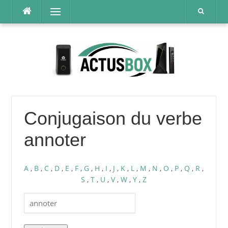
Aller
Menu
au
contenu
Conjugaison du verbe
annoter
A
,
B
,
C
,
D
,
E
,
F
,
G
,
H
,
I
,
J
,
K
,
L
,
M
,
N
,
O
,
P
,
Q
,
R
,
S
,
T
,
U
,
V
,
W
,
Y
,
Z