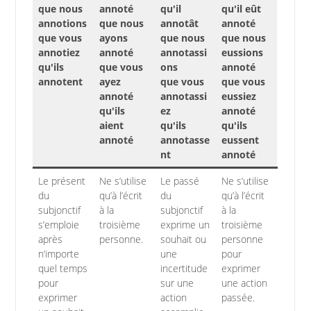
que nous
annoté
qu'il
qu'il eût
annotions
que nous
annotât
annoté
que vous
ayons
que nous
que nous
annotiez
annoté
annotassi
eussions
qu'ils
que vous
ons
annoté
annotent
ayez
que vous
que vous
annoté
annotassi
eussiez
qu'ils
ez
annoté
aient
qu'ils
qu'ils
annoté
annotasse
eussent
nt
annoté
Le présent
Ne s’utilise
Le passé
Ne s’utilise
du
qu’à l’écrit
du
qu’à l’écrit
subjonctif
à la
subjonctif
à la
s’emploie
troisième
exprime un
troisième
après
personne.
souhait ou
personne
n’importe
une
pour
quel temps
incertitude
exprimer
pour
sur une
une action
exprimer
action
passée.