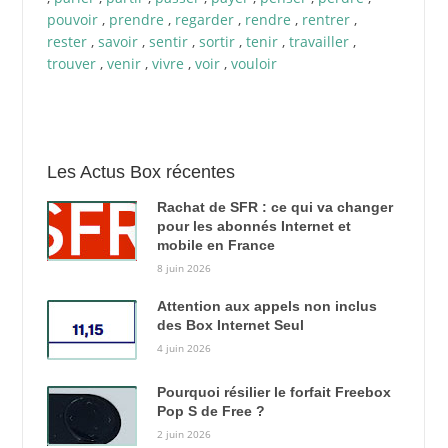
pouvoir
,
prendre
,
regarder
,
rendre
,
rentrer
,
rester
,
savoir
,
sentir
,
sortir
,
tenir
,
travailler
,
trouver
,
venir
,
vivre
,
voir
,
vouloir
Les Actus Box récentes
Rachat de SFR : ce qui va changer
pour les abonnés Internet et
mobile en France
8 juin 2026
Attention aux appels non inclus
des Box Internet Seul
4 juin 2026
Pourquoi résilier le forfait Freebox
Pop S de Free ?
2 juin 2026