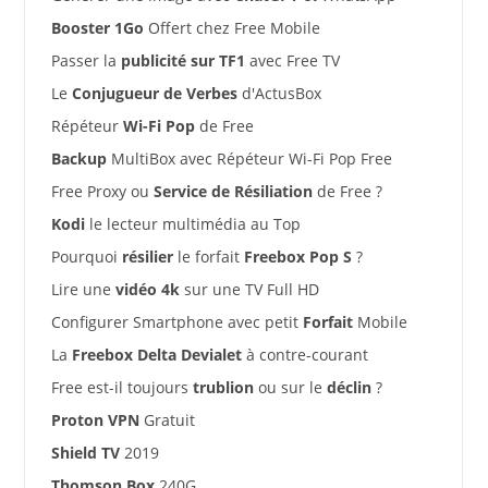
Booster 1Go
Offert chez Free Mobile
Passer la
publicité sur TF1
avec Free TV
Le
Conjugueur de Verbes
d'ActusBox
Répéteur
Wi-Fi Pop
de Free
Backup
MultiBox avec Répéteur Wi-Fi Pop Free
Free Proxy ou
Service de Résiliation
de Free ?
Kodi
le lecteur multimédia au Top
Pourquoi
résilier
le forfait
Freebox Pop S
?
Lire une
vidéo 4k
sur une TV Full HD
Configurer Smartphone avec petit
Forfait
Mobile
La
Freebox Delta Devialet
à contre-courant
Free est-il toujours
trublion
ou sur le
déclin
?
Proton VPN
Gratuit
Shield TV
2019
Thomson Box
240G