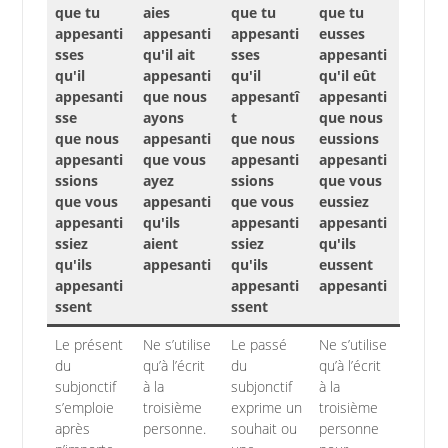
que tu
aies
que tu
que tu
appesanti
appesanti
appesanti
eusses
sses
qu'il ait
sses
appesanti
qu'il
appesanti
qu'il
qu'il eût
appesanti
que nous
appesantî
appesanti
sse
ayons
t
que nous
que nous
appesanti
que nous
eussions
appesanti
que vous
appesanti
appesanti
ssions
ayez
ssions
que vous
que vous
appesanti
que vous
eussiez
appesanti
qu'ils
appesanti
appesanti
ssiez
aient
ssiez
qu'ils
qu'ils
appesanti
qu'ils
eussent
appesanti
appesanti
appesanti
ssent
ssent
Le présent
Ne s’utilise
Le passé
Ne s’utilise
du
qu’à l’écrit
du
qu’à l’écrit
subjonctif
à la
subjonctif
à la
s’emploie
troisième
exprime un
troisième
après
personne.
souhait ou
personne