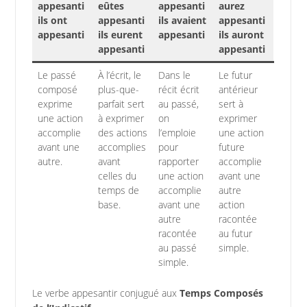
appesanti
eûtes
appesanti
aurez
ils ont
appesanti
ils avaient
appesanti
appesanti
ils eurent
appesanti
ils auront
appesanti
appesanti
Le passé
À l’écrit, le
Dans le
Le futur
composé
plus-que-
récit écrit
antérieur
exprime
parfait sert
au passé,
sert à
une action
à exprimer
on
exprimer
accomplie
des actions
l’emploie
une action
avant une
accomplies
pour
future
autre.
avant
rapporter
accomplie
celles du
une action
avant une
temps de
accomplie
autre
base.
avant une
action
autre
racontée
racontée
au futur
au passé
simple.
simple.
Le verbe appesantir conjugué aux
Temps Composés