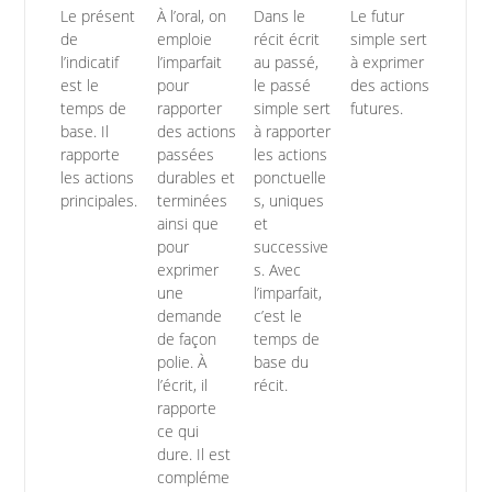
Le présent
À l’oral, on
Dans le
Le futur
de
emploie
récit écrit
simple sert
l’indicatif
l’imparfait
au passé,
à exprimer
est le
pour
le passé
des actions
temps de
rapporter
simple sert
futures.
base. Il
des actions
à rapporter
rapporte
passées
les actions
les actions
durables et
ponctuelle
principales.
terminées
s, uniques
ainsi que
et
pour
successive
exprimer
s. Avec
une
l’imparfait,
demande
c’est le
de façon
temps de
polie. À
base du
l’écrit, il
récit.
rapporte
ce qui
dure. Il est
compléme