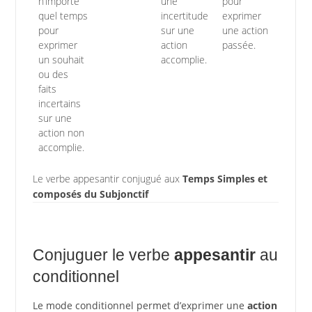
n’importe
une
pour
quel temps
incertitude
exprimer
pour
sur une
une action
exprimer
action
passée.
un souhait
accomplie.
ou des
faits
incertains
sur une
action non
accomplie.
Le verbe appesantir conjugué aux
Temps Simples et
composés du Subjonctif
Conjuguer le verbe
appesantir
au
conditionnel
Le mode conditionnel permet d’exprimer une
action