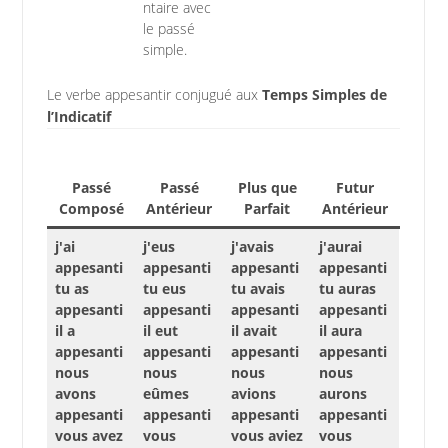
ntaire avec
le passé
simple.
Le verbe appesantir conjugué aux
Temps Simples de
l’Indicatif
Passé
Passé
Plus que
Futur
Composé
Antérieur
Parfait
Antérieur
j'ai
j'eus
j'avais
j'aurai
appesanti
appesanti
appesanti
appesanti
tu as
tu eus
tu avais
tu auras
appesanti
appesanti
appesanti
appesanti
il a
il eut
il avait
il aura
appesanti
appesanti
appesanti
appesanti
nous
nous
nous
nous
avons
eûmes
avions
aurons
appesanti
appesanti
appesanti
appesanti
vous avez
vous
vous aviez
vous