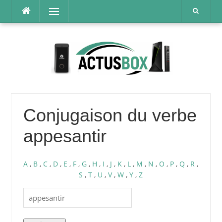
Aller
Menu
au
contenu
Conjugaison du verbe
appesantir
A
,
B
,
C
,
D
,
E
,
F
,
G
,
H
,
I
,
J
,
K
,
L
,
M
,
N
,
O
,
P
,
Q
,
R
,
S
,
T
,
U
,
V
,
W
,
Y
,
Z