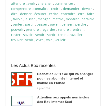
attendre
,
avoir
,
chercher
,
commencer
,
comprendre
,
connaître
,
croire
,
demander
,
devoir
,
dire
,
donner
,
écouter
,
écrire
,
entendre
,
être
,
faire
,
falloir
,
laisser
,
manger
,
mettre
,
montrer
,
paraître
,
parler
,
partir
,
passer
,
payer
,
penser
,
perdre
,
pouvoir
,
prendre
,
regarder
,
rendre
,
rentrer
,
rester
,
savoir
,
sentir
,
sortir
,
tenir
,
travailler
,
trouver
,
venir
,
vivre
,
voir
,
vouloir
Les Actus Box récentes
Rachat de SFR : ce qui va changer
pour les abonnés Internet et
mobile en France
8 juin 2026
Attention aux appels non inclus
des Box Internet Seul