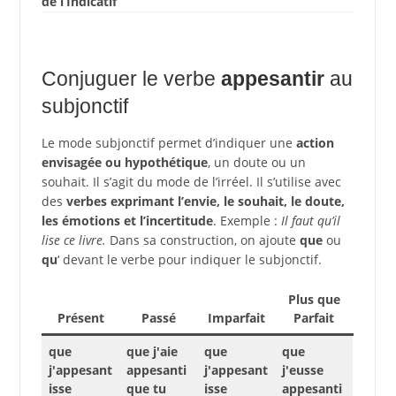
de l’Indicatif
Conjuguer le verbe
appesantir
au
subjonctif
Le mode subjonctif permet d’indiquer une
action
envisagée ou hypothétique
, un doute ou un
souhait. Il s’agit du mode de l’irréel. Il s’utilise avec
des
verbes exprimant l’envie, le souhait, le doute,
les émotions et l’incertitude
. Exemple :
Il faut qu’il
lise ce livre.
Dans sa construction, on ajoute
que
ou
qu
‘ devant le verbe pour indiquer le subjonctif.
Plus que
Présent
Passé
Imparfait
Parfait
que
que j'aie
que
que
j'appesant
appesanti
j'appesant
j'eusse
isse
que tu
isse
appesanti