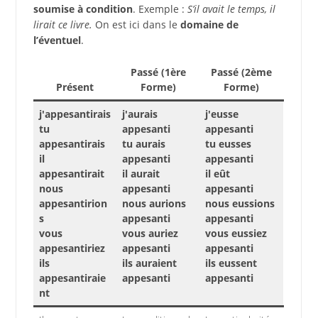
soumise à condition
. Exemple :
S’il avait le temps, il
lirait ce livre.
On est ici dans le
domaine de
l’éventuel
.
Passé (1ère
Passé (2ème
Présent
Forme)
Forme)
j'appesantirais
j'aurais
j'eusse
tu
appesanti
appesanti
appesantirais
tu aurais
tu eusses
il
appesanti
appesanti
appesantirait
il aurait
il eût
nous
appesanti
appesanti
appesantirion
nous aurions
nous eussions
s
appesanti
appesanti
vous
vous auriez
vous eussiez
appesantiriez
appesanti
appesanti
ils
ils auraient
ils eussent
appesantiraie
appesanti
appesanti
nt