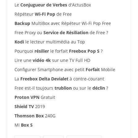
Le
Conjugueur de Verbes
d'ActusBox
Répéteur
Wi-Fi Pop
de Free
Backup
MultiBox avec Répéteur Wi-Fi Pop Free
Free Proxy ou
Service de Résiliation
de Free ?
Kodi
le lecteur multimédia au Top
Pourquoi
résilier
le forfait
Freebox Pop S
?
Lire une
vidéo 4k
sur une TV Full HD
Configurer Smartphone avec petit
Forfait
Mobile
La
Freebox Delta Devialet
à contre-courant
Free est-il toujours
trublion
ou sur le
déclin
?
Proton VPN
Gratuit
Shield TV
2019
Thomson Box
240G
Mi
Box S