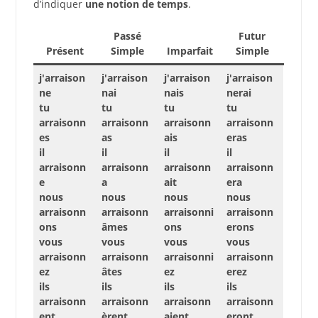
d’indiquer
une notion de temps
.
Passé
Futur
Présent
Simple
Imparfait
Simple
j'arraison
j'arraison
j'arraison
j'arraison
ne
nai
nais
nerai
tu
tu
tu
tu
arraisonn
arraisonn
arraisonn
arraisonn
es
as
ais
eras
il
il
il
il
arraisonn
arraisonn
arraisonn
arraisonn
e
a
ait
era
nous
nous
nous
nous
arraisonn
arraisonn
arraisonni
arraisonn
ons
âmes
ons
erons
vous
vous
vous
vous
arraisonn
arraisonn
arraisonni
arraisonn
ez
âtes
ez
erez
ils
ils
ils
ils
arraisonn
arraisonn
arraisonn
arraisonn
ent
èrent
aient
eront