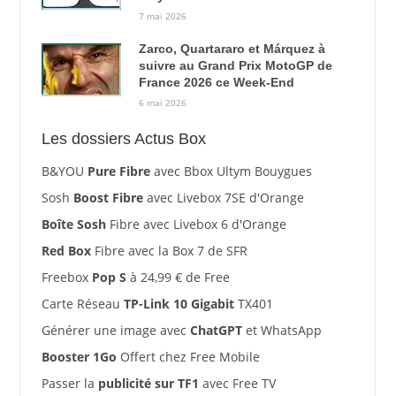
7 mai 2026
Zarco, Quartararo et Márquez à
suivre au Grand Prix MotoGP de
France 2026 ce Week-End
6 mai 2026
Les dossiers Actus Box
B&YOU
Pure Fibre
avec Bbox Ultym Bouygues
Sosh
Boost Fibre
avec Livebox 7SE d'Orange
Boîte Sosh
Fibre avec Livebox 6 d'Orange
Red Box
Fibre avec la Box 7 de SFR
Freebox
Pop S
à 24,99 € de Free
Carte Réseau
TP-Link 10 Gigabit
TX401
Générer une image avec
ChatGPT
et WhatsApp
Booster 1Go
Offert chez Free Mobile
Passer la
publicité sur TF1
avec Free TV