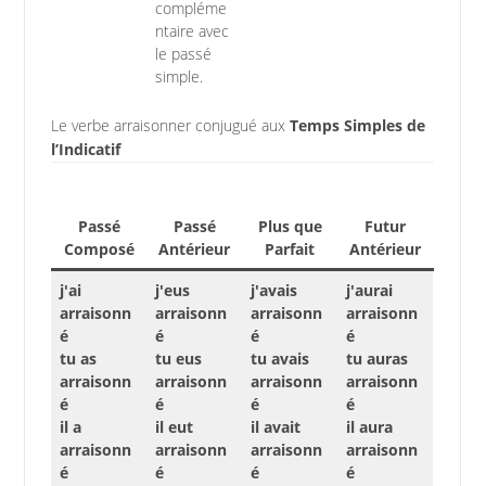
compléme
ntaire avec
le passé
simple.
Le verbe arraisonner conjugué aux
Temps Simples de
l’Indicatif
Passé
Passé
Plus que
Futur
Composé
Antérieur
Parfait
Antérieur
j'ai
j'eus
j'avais
j'aurai
arraisonn
arraisonn
arraisonn
arraisonn
é
é
é
é
tu as
tu eus
tu avais
tu auras
arraisonn
arraisonn
arraisonn
arraisonn
é
é
é
é
il a
il eut
il avait
il aura
arraisonn
arraisonn
arraisonn
arraisonn
é
é
é
é