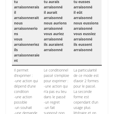
tu
tu aurais
tu eusses
arraisonnerais
arraisonné
arraisonné
il
il aurait
il eût
arraisonnerait
arraisonné
arraisonné
nous
nous aurions
nous eussions
arraisonnerio
arraisonné
arraisonné
ns
vous auriez
vous eussiez
vous
arraisonné
arraisonné
arraisonneriez
ils auraient
ils eussent
ils
arraisonné
arraisonné
arraisonneraie
nt
Il permet
Le conditionnel
La particularité
d’exprimer :
passé s’emploie
de ce mode est
-une action qui
pour exprimer :
d’avoir 2 formes
dépend d’une
-une action qui
pour le passé.
condition
n’a pas eu lieu
La seconde
-une action
dans le passé
forme est
possible
-un regret
cependant d’un
-un souhait
-un fait
usage plus
-une demande
supposé non
littéraire et on