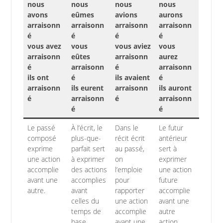
nous
nous
nous
nous
avons
eûmes
avions
aurons
arraisonn
arraisonn
arraisonn
arraisonn
é
é
é
é
vous avez
vous
vous aviez
vous
arraisonn
eûtes
arraisonn
aurez
é
arraisonn
é
arraisonn
ils ont
é
ils avaient
é
arraisonn
ils eurent
arraisonn
ils auront
é
arraisonn
é
arraisonn
é
é
Le passé
À l’écrit, le
Dans le
Le futur
composé
plus-que-
récit écrit
antérieur
exprime
parfait sert
au passé,
sert à
une action
à exprimer
on
exprimer
accomplie
des actions
l’emploie
une action
avant une
accomplies
pour
future
autre.
avant
rapporter
accomplie
celles du
une action
avant une
temps de
accomplie
autre
base.
avant une
action