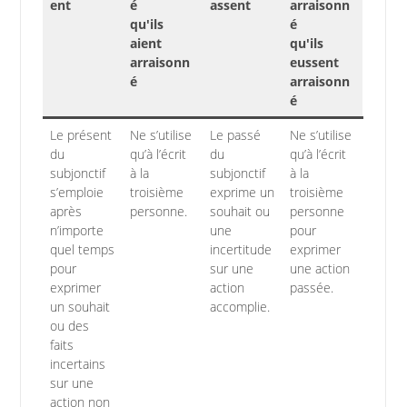
ent
é
assent
arraisonn
qu'ils
é
aient
qu'ils
arraisonn
eussent
é
arraisonn
é
Le présent
Ne s’utilise
Le passé
Ne s’utilise
du
qu’à l’écrit
du
qu’à l’écrit
subjonctif
à la
subjonctif
à la
s’emploie
troisième
exprime un
troisième
après
personne.
souhait ou
personne
n’importe
une
pour
quel temps
incertitude
exprimer
pour
sur une
une action
exprimer
action
passée.
un souhait
accomplie.
ou des
faits
incertains
sur une
action non