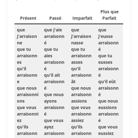
Plus que
Présent
Passé
Imparfait
Parfait
que
que j'aie
que
que
j'arraison
arraisonn
j'arraison
j'eusse
ne
é
nasse
arraisonn
que tu
que tu
que tu
é
arraisonn
aies
arraisonn
que tu
es
arraisonn
asses
eusses
qu'il
é
qu'il
arraisonn
arraisonn
qu'il ait
arraisonn
é
e
arraisonn
ât
qu'il eût
que nous
é
que nous
arraisonn
arraisonni
que nous
arraisonn
é
ons
ayons
assions
que nous
que vous
arraisonn
que vous
eussions
arraisonni
é
arraisonn
arraisonn
ez
que vous
assiez
é
qu'ils
ayez
qu'ils
que vous
arraisonn
arraisonn
arraisonn
eussiez