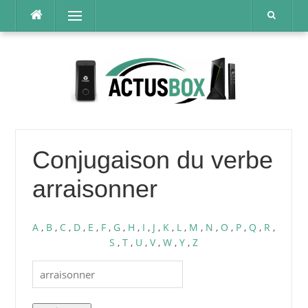
Aller
Menu
au
contenu
Conjugaison du verbe
arraisonner
A
,
B
,
C
,
D
,
E
,
F
,
G
,
H
,
I
,
J
,
K
,
L
,
M
,
N
,
O
,
P
,
Q
,
R
,
S
,
T
,
U
,
V
,
W
,
Y
,
Z