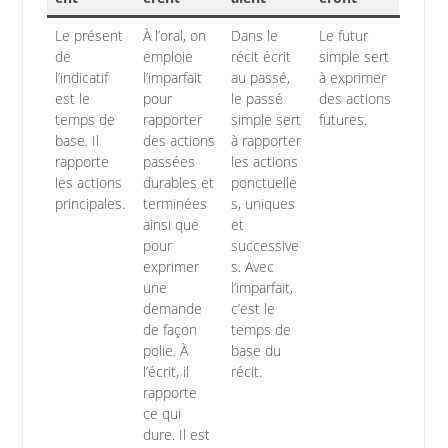
Le présent
À l’oral, on
Dans le
Le futur
de
emploie
récit écrit
simple sert
l’indicatif
l’imparfait
au passé,
à exprimer
est le
pour
le passé
des actions
temps de
rapporter
simple sert
futures.
base. Il
des actions
à rapporter
rapporte
passées
les actions
les actions
durables et
ponctuelle
principales.
terminées
s, uniques
ainsi que
et
pour
successive
exprimer
s. Avec
une
l’imparfait,
demande
c’est le
de façon
temps de
polie. À
base du
l’écrit, il
récit.
rapporte
ce qui
dure. Il est