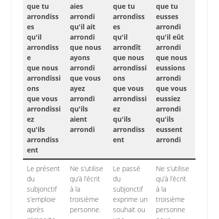
que tu
aies
que tu
que tu
arrondiss
arrondi
arrondiss
eusses
es
qu'il ait
es
arrondi
qu'il
arrondi
qu'il
qu'il eût
arrondiss
que nous
arrondît
arrondi
e
ayons
que nous
que nous
que nous
arrondi
arrondissi
eussions
arrondissi
que vous
ons
arrondi
ons
ayez
que vous
que vous
que vous
arrondi
arrondissi
eussiez
arrondissi
qu'ils
ez
arrondi
ez
aient
qu'ils
qu'ils
qu'ils
arrondi
arrondiss
eussent
arrondiss
ent
arrondi
ent
Le présent
Ne s’utilise
Le passé
Ne s’utilise
du
qu’à l’écrit
du
qu’à l’écrit
subjonctif
à la
subjonctif
à la
s’emploie
troisième
exprime un
troisième
après
personne.
souhait ou
personne