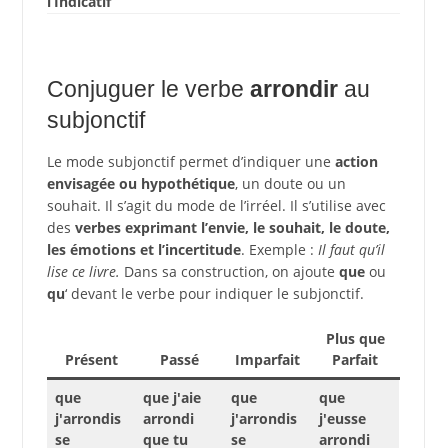
l’Indicatif
Conjuguer le verbe
arrondir
au
subjonctif
Le mode subjonctif permet d’indiquer une
action
envisagée ou hypothétique
, un doute ou un
souhait. Il s’agit du mode de l’irréel. Il s’utilise avec
des
verbes exprimant l’envie, le souhait, le doute,
les émotions et l’incertitude
. Exemple :
Il faut qu’il
lise ce livre.
Dans sa construction, on ajoute
que
ou
qu
‘ devant le verbe pour indiquer le subjonctif.
Plus que
Présent
Passé
Imparfait
Parfait
que
que j'aie
que
que
j'arrondis
arrondi
j'arrondis
j'eusse
se
que tu
se
arrondi