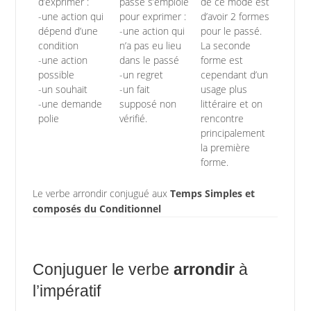
d’exprimer :
passé s’emploie
de ce mode est
-une action qui
pour exprimer :
d’avoir 2 formes
dépend d’une
-une action qui
pour le passé.
condition
n’a pas eu lieu
La seconde
-une action
dans le passé
forme est
possible
-un regret
cependant d’un
-un souhait
-un fait
usage plus
-une demande
supposé non
littéraire et on
polie
vérifié.
rencontre
principalement
la première
forme.
Le verbe arrondir conjugué aux
Temps Simples et
composés du Conditionnel
Conjuguer le verbe
arrondir
à
l’impératif