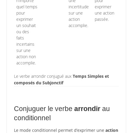
n’importe
une
pour
quel temps
incertitude
exprimer
pour
sur une
une action
exprimer
action
passée.
un souhait
accomplie.
ou des
faits
incertains
sur une
action non
accomplie.
Le verbe arrondir conjugué aux
Temps Simples et
composés du Subjonctif
Conjuguer le verbe
arrondir
au
conditionnel
Le mode conditionnel permet d’exprimer une
action