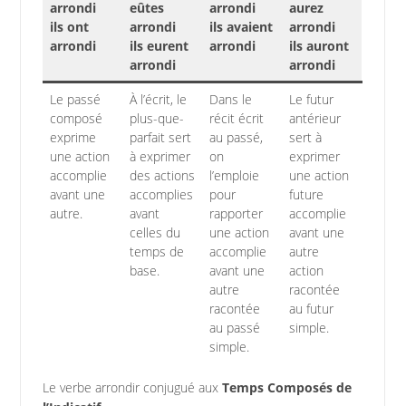
arrondi
eûtes
arrondi
aurez
ils ont
arrondi
ils avaient
arrondi
arrondi
ils eurent
arrondi
ils auront
arrondi
arrondi
Le passé
À l’écrit, le
Dans le
Le futur
composé
plus-que-
récit écrit
antérieur
exprime
parfait sert
au passé,
sert à
une action
à exprimer
on
exprimer
accomplie
des actions
l’emploie
une action
avant une
accomplies
pour
future
autre.
avant
rapporter
accomplie
celles du
une action
avant une
temps de
accomplie
autre
base.
avant une
action
autre
racontée
racontée
au futur
au passé
simple.
simple.
Le verbe arrondir conjugué aux
Temps Composés de