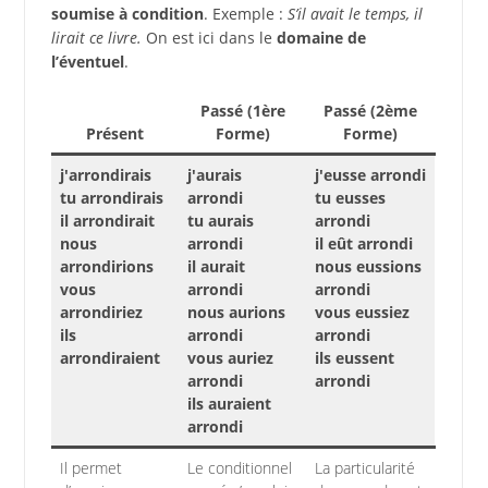
soumise à condition
. Exemple :
S’il avait le temps, il
lirait ce livre.
On est ici dans le
domaine de
l’éventuel
.
Passé (1ère
Passé (2ème
Présent
Forme)
Forme)
j'arrondirais
j'aurais
j'eusse arrondi
tu arrondirais
arrondi
tu eusses
il arrondirait
tu aurais
arrondi
nous
arrondi
il eût arrondi
arrondirions
il aurait
nous eussions
vous
arrondi
arrondi
arrondiriez
nous aurions
vous eussiez
ils
arrondi
arrondi
arrondiraient
vous auriez
ils eussent
arrondi
arrondi
ils auraient
arrondi
Il permet
Le conditionnel
La particularité