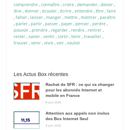
comprendre
,
connaître
,
croire
,
demander
,
devoir
,
dire
,
donner
,
écouter
,
écrire
,
entendre
,
être
,
faire
,
falloir
,
laisser
,
manger
,
mettre
,
montrer
,
paraître
,
parler
,
partir
,
passer
,
payer
,
penser
,
perdre
,
pouvoir
,
prendre
,
regarder
,
rendre
,
rentrer
,
rester
,
savoir
,
sentir
,
sortir
,
tenir
,
travailler
,
trouver
,
venir
,
vivre
,
voir
,
vouloir
Les Actus Box récentes
Rachat de SFR : ce qui va changer
pour les abonnés Internet et
mobile en France
8 juin 2026
Attention aux appels non inclus
des Box Internet Seul
4 juin 2026