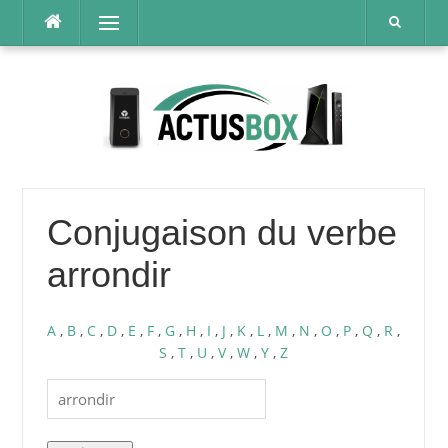
Aller
Menu
au
contenu
Conjugaison du verbe
arrondir
A
,
B
,
C
,
D
,
E
,
F
,
G
,
H
,
I
,
J
,
K
,
L
,
M
,
N
,
O
,
P
,
Q
,
R
,
S
,
T
,
U
,
V
,
W
,
Y
,
Z