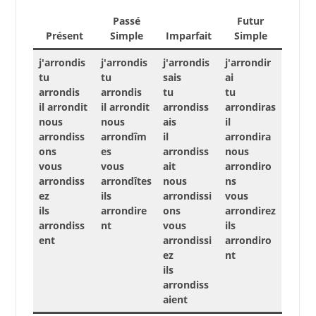
Passé
Futur
Présent
Simple
Imparfait
Simple
j'arrondis
j'arrondis
j'arrondis
j'arrondir
tu
tu
sais
ai
arrondis
arrondis
tu
tu
il arrondit
il arrondit
arrondiss
arrondiras
nous
nous
ais
il
arrondiss
arrondîm
il
arrondira
ons
es
arrondiss
nous
vous
vous
ait
arrondiro
arrondiss
arrondîtes
nous
ns
ez
ils
arrondissi
vous
ils
arrondire
ons
arrondirez
arrondiss
nt
vous
ils
ent
arrondissi
arrondiro
ez
nt
ils
arrondiss
aient