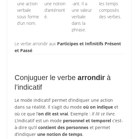
une action
une notion
-ant. Il a
les temps
verbale
d’antériorit
une valeur
composés
sous forme
é.
verbale
des verbes.
d’un nom.
dans la
phrase.
Le verbe arrondir aux
Participes et Infinitifs Présent
et Passé
Conjuguer le verbe
arrondir
à
l’indicatif
Le mode indicatif permet d’indiquer une action
dans sa réalité. Il s’agit du mode
où on indique
et
où ce que l’
on dit est vrai
. Exemple :
Il lit ce livre.
L’indicatif est un mode
personnel et temporel
c’est-
à-dire qu’il
contient des personnes
et permet
d’indiquer
une notion de temps
.