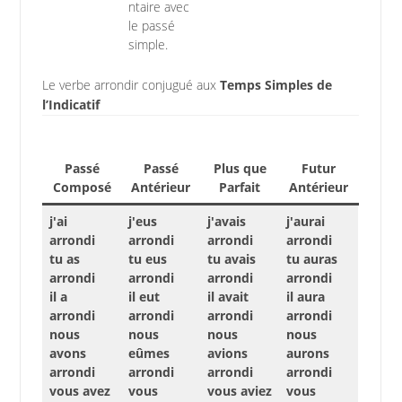
ntaire avec
le passé
simple.
Le verbe arrondir conjugué aux
Temps Simples de
l’Indicatif
Passé
Passé
Plus que
Futur
Composé
Antérieur
Parfait
Antérieur
j'ai
j'eus
j'avais
j'aurai
arrondi
arrondi
arrondi
arrondi
tu as
tu eus
tu avais
tu auras
arrondi
arrondi
arrondi
arrondi
il a
il eut
il avait
il aura
arrondi
arrondi
arrondi
arrondi
nous
nous
nous
nous
avons
eûmes
avions
aurons
arrondi
arrondi
arrondi
arrondi
vous avez
vous
vous aviez
vous