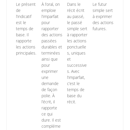
Le présent
À l’oral, on
Dans le
Le futur
de
emploie
récit écrit
simple sert
l’indicatif
l’imparfait
au passé,
à exprimer
est le
pour
le passé
des actions
temps de
rapporter
simple sert
futures.
base. Il
des actions
à rapporter
rapporte
passées
les actions
les actions
durables et
ponctuelle
principales.
terminées
s, uniques
ainsi que
et
pour
successive
exprimer
s. Avec
une
l’imparfait,
demande
c’est le
de façon
temps de
polie. À
base du
l’écrit, il
récit.
rapporte
ce qui
dure. Il est
compléme