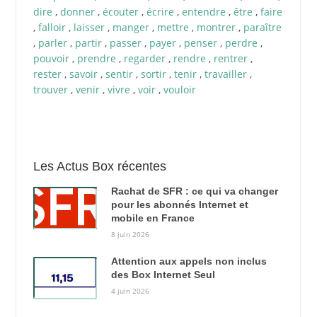
dire
,
donner
,
écouter
,
écrire
,
entendre
,
être
,
faire
,
falloir
,
laisser
,
manger
,
mettre
,
montrer
,
paraître
,
parler
,
partir
,
passer
,
payer
,
penser
,
perdre
,
pouvoir
,
prendre
,
regarder
,
rendre
,
rentrer
,
rester
,
savoir
,
sentir
,
sortir
,
tenir
,
travailler
,
trouver
,
venir
,
vivre
,
voir
,
vouloir
Les Actus Box récentes
Rachat de SFR : ce qui va changer
pour les abonnés Internet et
mobile en France
8 juin 2026
Attention aux appels non inclus
des Box Internet Seul
4 juin 2026