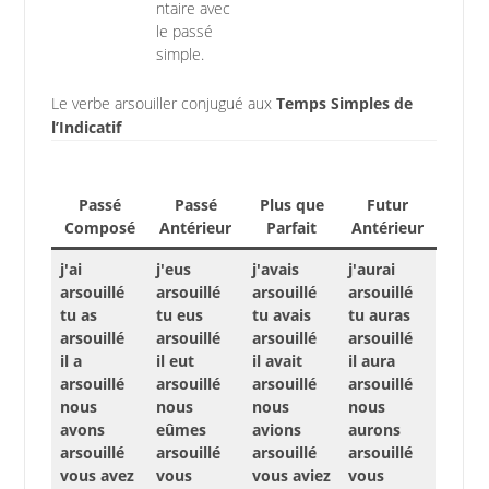
ntaire avec
le passé
simple.
Le verbe arsouiller conjugué aux
Temps Simples de
l’Indicatif
Passé
Passé
Plus que
Futur
Composé
Antérieur
Parfait
Antérieur
j'ai
j'eus
j'avais
j'aurai
arsouillé
arsouillé
arsouillé
arsouillé
tu as
tu eus
tu avais
tu auras
arsouillé
arsouillé
arsouillé
arsouillé
il a
il eut
il avait
il aura
arsouillé
arsouillé
arsouillé
arsouillé
nous
nous
nous
nous
avons
eûmes
avions
aurons
arsouillé
arsouillé
arsouillé
arsouillé
vous avez
vous
vous aviez
vous