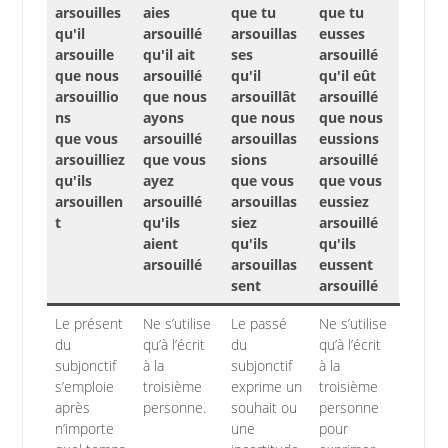
arsouilles
aies
que tu
que tu
qu'il
arsouillé
arsouillas
eusses
arsouille
qu'il ait
ses
arsouillé
que nous
arsouillé
qu'il
qu'il eût
arsouillio
que nous
arsouillât
arsouillé
ns
ayons
que nous
que nous
que vous
arsouillé
arsouillas
eussions
arsouilliez
que vous
sions
arsouillé
qu'ils
ayez
que vous
que vous
arsouillen
arsouillé
arsouillas
eussiez
t
qu'ils
siez
arsouillé
aient
qu'ils
qu'ils
arsouillé
arsouillas
eussent
sent
arsouillé
Le présent
Ne s’utilise
Le passé
Ne s’utilise
du
qu’à l’écrit
du
qu’à l’écrit
subjonctif
à la
subjonctif
à la
s’emploie
troisième
exprime un
troisième
après
personne.
souhait ou
personne
n’importe
une
pour