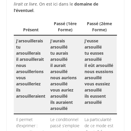
lirait ce livre.
On est ici dans le
domaine de
l’éventuel
.
Passé (1ère
Passé (2ème
Présent
Forme)
Forme)
j'arsouillerais
j'aurais
j'eusse
tu
arsouillé
arsouillé
arsouillerais
tu aurais
tu eusses
il arsouillerait
arsouillé
arsouillé
nous
il aurait
il eût arsouillé
arsouillerions
arsouillé
nous eussions
vous
nous aurions
arsouillé
arsouilleriez
arsouillé
vous eussiez
ils
vous auriez
arsouillé
arsouilleraient
arsouillé
ils eussent
ils auraient
arsouillé
arsouillé
Il permet
Le conditionnel
La particularité
d’exprimer :
passé s’emploie
de ce mode est