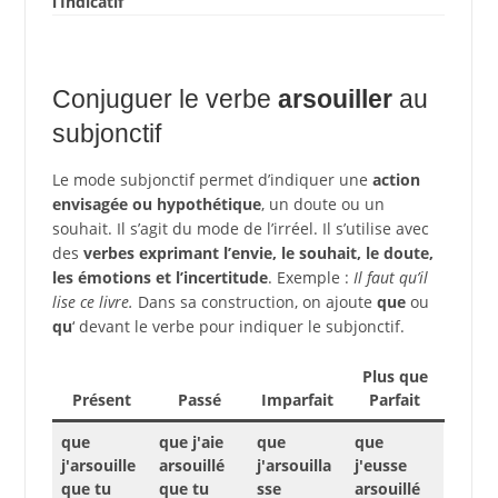
l’Indicatif
Conjuguer le verbe
arsouiller
au
subjonctif
Le mode subjonctif permet d’indiquer une
action
envisagée ou hypothétique
, un doute ou un
souhait. Il s’agit du mode de l’irréel. Il s’utilise avec
des
verbes exprimant l’envie, le souhait, le doute,
les émotions et l’incertitude
. Exemple :
Il faut qu’il
lise ce livre.
Dans sa construction, on ajoute
que
ou
qu
‘ devant le verbe pour indiquer le subjonctif.
Plus que
Présent
Passé
Imparfait
Parfait
que
que j'aie
que
que
j'arsouille
arsouillé
j'arsouilla
j'eusse
que tu
que tu
sse
arsouillé