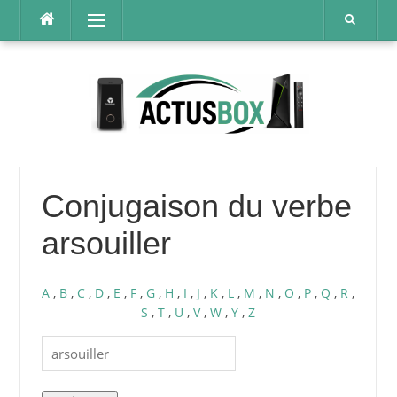
Aller
Menu
au
contenu
Conjugaison du verbe
arsouiller
A
,
B
,
C
,
D
,
E
,
F
,
G
,
H
,
I
,
J
,
K
,
L
,
M
,
N
,
O
,
P
,
Q
,
R
,
S
,
T
,
U
,
V
,
W
,
Y
,
Z