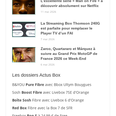
L’excellente série « Man on Fire » à
découvrir absolument sur Netflix
11 mai 2026
La Streaming Box Thomson 240G
est parfaite pour remplacer le
Player TV d’un FAI
7 mai 2026
Zarco, Quartararo et Márquez à
suivre au Grand Prix MotoGP de
France 2026 ce Week-End
6 mai 2026
Les dossiers Actus Box
B&YOU
Pure Fibre
avec Bbox Ultym Bouygues
Sosh
Boost Fibre
avec Livebox 7SE d'Orange
Boîte Sosh
Fibre avec Livebox 6 d'Orange
Red Box
Fibre avec la Box 7 de SFR
Freebox
Pop S
à 24,99 € de Free