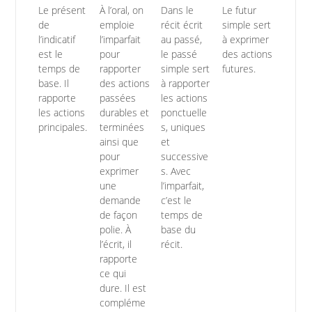
Le présent
À l’oral, on
Dans le
Le futur
de
emploie
récit écrit
simple sert
l’indicatif
l’imparfait
au passé,
à exprimer
est le
pour
le passé
des actions
temps de
rapporter
simple sert
futures.
base. Il
des actions
à rapporter
rapporte
passées
les actions
les actions
durables et
ponctuelle
principales.
terminées
s, uniques
ainsi que
et
pour
successive
exprimer
s. Avec
une
l’imparfait,
demande
c’est le
de façon
temps de
polie. À
base du
l’écrit, il
récit.
rapporte
ce qui
dure. Il est
compléme