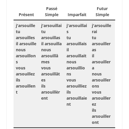
Passé
Futur
Présent
Simple
Imparfait
Simple
j'arsouille
j'arsouillai
j'arsouillai
j'arsouille
tu
tu
s
rai
arsouilles
arsouillas
tu
tu
il arsouille
il arsouilla
arsouillais
arsouiller
nous
nous
il
as
arsouillon
arsouillâ
arsouillait
il
s
mes
nous
arsouiller
vous
vous
arsouillio
a
arsouillez
arsouillât
ns
nous
ils
es
vous
arsouiller
arsouillen
ils
arsouilliez
ons
t
arsouillèr
ils
vous
ent
arsouillaie
arsouiller
nt
ez
ils
arsouiller
ont