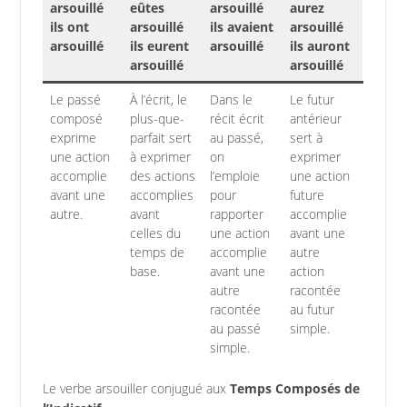
arsouillé
eûtes
arsouillé
aurez
ils ont
arsouillé
ils avaient
arsouillé
arsouillé
ils eurent
arsouillé
ils auront
arsouillé
arsouillé
Le passé
À l’écrit, le
Dans le
Le futur
composé
plus-que-
récit écrit
antérieur
exprime
parfait sert
au passé,
sert à
une action
à exprimer
on
exprimer
accomplie
des actions
l’emploie
une action
avant une
accomplies
pour
future
autre.
avant
rapporter
accomplie
celles du
une action
avant une
temps de
accomplie
autre
base.
avant une
action
autre
racontée
racontée
au futur
au passé
simple.
simple.
Le verbe arsouiller conjugué aux
Temps Composés de