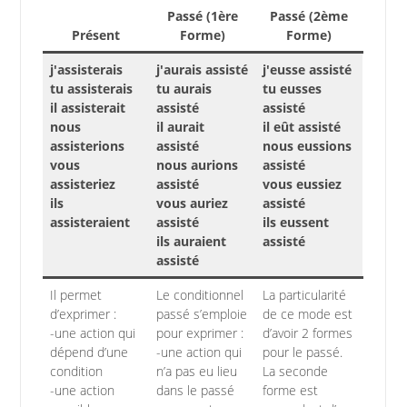
Passé (1ère
Passé (2ème
Présent
Forme)
Forme)
j'assisterais
j'aurais assisté
j'eusse assisté
tu assisterais
tu aurais
tu eusses
il assisterait
assisté
assisté
nous
il aurait
il eût assisté
assisterions
assisté
nous eussions
vous
nous aurions
assisté
assisteriez
assisté
vous eussiez
ils
vous auriez
assisté
assisteraient
assisté
ils eussent
ils auraient
assisté
assisté
Il permet
Le conditionnel
La particularité
d’exprimer :
passé s’emploie
de ce mode est
-une action qui
pour exprimer :
d’avoir 2 formes
dépend d’une
-une action qui
pour le passé.
condition
n’a pas eu lieu
La seconde
-une action
dans le passé
forme est