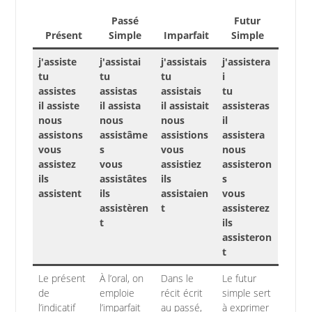
Passé
Futur
Présent
Simple
Imparfait
Simple
j'assiste
j'assistai
j'assistais
j'assistera
tu
tu
tu
i
assistes
assistas
assistais
tu
il assiste
il assista
il assistait
assisteras
nous
nous
nous
il
assistons
assistâme
assistions
assistera
vous
s
vous
nous
assistez
vous
assistiez
assisteron
ils
assistâtes
ils
s
assistent
ils
assistaien
vous
assistèren
t
assisterez
t
ils
assisteron
t
Le présent
À l’oral, on
Dans le
Le futur
de
emploie
récit écrit
simple sert
l’indicatif
l’imparfait
au passé,
à exprimer