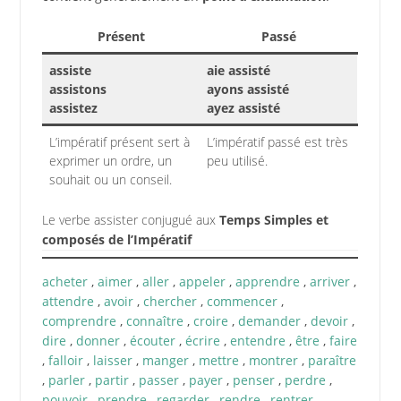
Présent
Passé
assiste
aie assisté
assistons
ayons assisté
assistez
ayez assisté
L’impératif présent sert à
L’impératif passé est très
exprimer un ordre, un
peu utilisé.
souhait ou un conseil.
Le verbe assister conjugué aux
Temps Simples et
composés de l’Impératif
acheter
,
aimer
,
aller
,
appeler
,
apprendre
,
arriver
,
attendre
,
avoir
,
chercher
,
commencer
,
comprendre
,
connaître
,
croire
,
demander
,
devoir
,
dire
,
donner
,
écouter
,
écrire
,
entendre
,
être
,
faire
,
falloir
,
laisser
,
manger
,
mettre
,
montrer
,
paraître
,
parler
,
partir
,
passer
,
payer
,
penser
,
perdre
,
pouvoir
,
prendre
,
regarder
,
rendre
,
rentrer
,