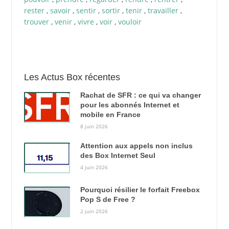
rester
,
savoir
,
sentir
,
sortir
,
tenir
,
travailler
,
trouver
,
venir
,
vivre
,
voir
,
vouloir
Les Actus Box récentes
Rachat de SFR : ce qui va changer
pour les abonnés Internet et
mobile en France
8 juin 2026
Attention aux appels non inclus
des Box Internet Seul
4 juin 2026
Pourquoi résilier le forfait Freebox
Pop S de Free ?
2 juin 2026