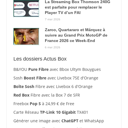
La Streaming Box Thomson 240G
est parfaite pour remplacer le
Player TV d’un FAI
7 mai 2026
Zarco, Quartararo et Márquez à
suivre au Grand Prix MotoGP de
France 2026 ce Week-End
6 mai 2026
Les dossiers Actus Box
B&YOU
Pure Fibre
avec Bbox Ultym Bouygues
Sosh
Boost Fibre
avec Livebox 7SE d'Orange
Boîte Sosh
Fibre avec Livebox 6 d'Orange
Red Box
Fibre avec la Box 7 de SFR
Freebox
Pop S
à 24,99 € de Free
Carte Réseau
TP-Link 10 Gigabit
TX401
Générer une image avec
ChatGPT
et WhatsApp