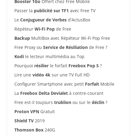
Booster 1Go
Offert chez Free Mobile
Passer la
publicité sur TF1
avec Free TV
Le
Conjugueur de Verbes
d'ActusBox
Répéteur
Wi-Fi Pop
de Free
Backup
MultiBox avec Répéteur Wi-Fi Pop Free
Free Proxy ou
Service de Résiliation
de Free ?
Kodi
le lecteur multimédia au Top
Pourquoi
résilier
le forfait
Freebox Pop S
?
Lire une
vidéo 4k
sur une TV Full HD
Configurer Smartphone avec petit
Forfait
Mobile
La
Freebox Delta Devialet
à contre-courant
Free est-il toujours
trublion
ou sur le
déclin
?
Proton VPN
Gratuit
Shield TV
2019
Thomson Box
240G