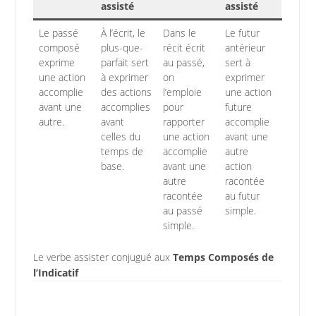
assisté
assisté
Le passé
À l’écrit, le
Dans le
Le futur
composé
plus-que-
récit écrit
antérieur
exprime
parfait sert
au passé,
sert à
une action
à exprimer
on
exprimer
accomplie
des actions
l’emploie
une action
avant une
accomplies
pour
future
autre.
avant
rapporter
accomplie
celles du
une action
avant une
temps de
accomplie
autre
base.
avant une
action
autre
racontée
racontée
au futur
au passé
simple.
simple.
Le verbe assister conjugué aux
Temps Composés de
l’Indicatif