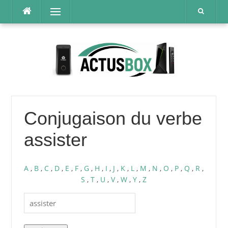
Aller
Menu
au
contenu
Conjugaison du verbe
assister
A
,
B
,
C
,
D
,
E
,
F
,
G
,
H
,
I
,
J
,
K
,
L
,
M
,
N
,
O
,
P
,
Q
,
R
,
S
,
T
,
U
,
V
,
W
,
Y
,
Z