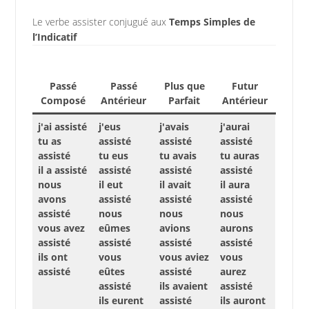
Le verbe assister conjugué aux
Temps Simples de
l’Indicatif
Passé
Passé
Plus que
Futur
Composé
Antérieur
Parfait
Antérieur
j'ai assisté
j'eus
j'avais
j'aurai
tu as
assisté
assisté
assisté
assisté
tu eus
tu avais
tu auras
il a assisté
assisté
assisté
assisté
nous
il eut
il avait
il aura
avons
assisté
assisté
assisté
assisté
nous
nous
nous
vous avez
eûmes
avions
aurons
assisté
assisté
assisté
assisté
ils ont
vous
vous aviez
vous
assisté
eûtes
assisté
aurez
assisté
ils avaient
assisté
ils eurent
assisté
ils auront