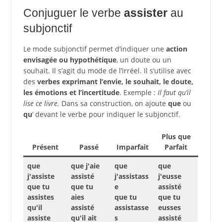
Conjuguer le verbe
assister
au
subjonctif
Le mode subjonctif permet d’indiquer une
action
envisagée ou hypothétique
, un doute ou un
souhait. Il s’agit du mode de l’irréel. Il s’utilise avec
des
verbes exprimant l’envie, le souhait, le doute,
les émotions et l’incertitude
. Exemple :
Il faut qu’il
lise ce livre.
Dans sa construction, on ajoute
que
ou
qu
‘ devant le verbe pour indiquer le subjonctif.
Plus que
Présent
Passé
Imparfait
Parfait
que
que j'aie
que
que
j'assiste
assisté
j'assistass
j'eusse
que tu
que tu
e
assisté
assistes
aies
que tu
que tu
qu'il
assisté
assistasse
eusses
assiste
qu'il ait
s
assisté