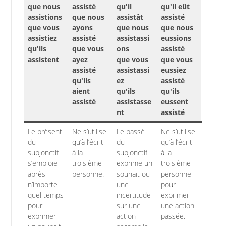
que nous
assisté
qu'il
qu'il eût
assistions
que nous
assistât
assisté
que vous
ayons
que nous
que nous
assistiez
assisté
assistassi
eussions
qu'ils
que vous
ons
assisté
assistent
ayez
que vous
que vous
assisté
assistassi
eussiez
qu'ils
ez
assisté
aient
qu'ils
qu'ils
assisté
assistasse
eussent
nt
assisté
Le présent
Ne s’utilise
Le passé
Ne s’utilise
du
qu’à l’écrit
du
qu’à l’écrit
subjonctif
à la
subjonctif
à la
s’emploie
troisième
exprime un
troisième
après
personne.
souhait ou
personne
n’importe
une
pour
quel temps
incertitude
exprimer
pour
sur une
une action
exprimer
action
passée.