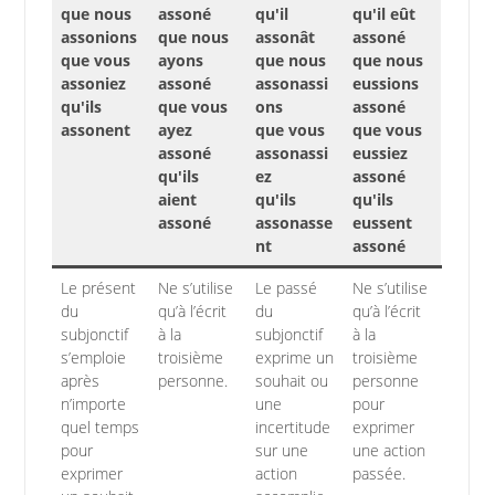
que nous
assoné
qu'il
qu'il eût
assonions
que nous
assonât
assoné
que vous
ayons
que nous
que nous
assoniez
assoné
assonassi
eussions
qu'ils
que vous
ons
assoné
assonent
ayez
que vous
que vous
assoné
assonassi
eussiez
qu'ils
ez
assoné
aient
qu'ils
qu'ils
assoné
assonasse
eussent
nt
assoné
Le présent
Ne s’utilise
Le passé
Ne s’utilise
du
qu’à l’écrit
du
qu’à l’écrit
subjonctif
à la
subjonctif
à la
s’emploie
troisième
exprime un
troisième
après
personne.
souhait ou
personne
n’importe
une
pour
quel temps
incertitude
exprimer
pour
sur une
une action
exprimer
action
passée.