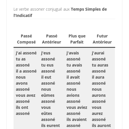
Le verbe assoner conjugué aux
Temps Simples de
l’Indicatif
Passé
Passé
Plus que
Futur
Composé
Antérieur
Parfait
Antérieur
j'ai assoné
j'eus
j'avais
j'aurai
tu as
assoné
assoné
assoné
assoné
tu eus
tu avais
tu auras
il a assoné
assoné
assoné
assoné
nous
il eut
il avait
il aura
avons
assoné
assoné
assoné
assoné
nous
nous
nous
vous avez
eûmes
avions
aurons
assoné
assoné
assoné
assoné
ils ont
vous
vous aviez
vous
assoné
eûtes
assoné
aurez
assoné
ils avaient
assoné
ils eurent
assoné
ils auront