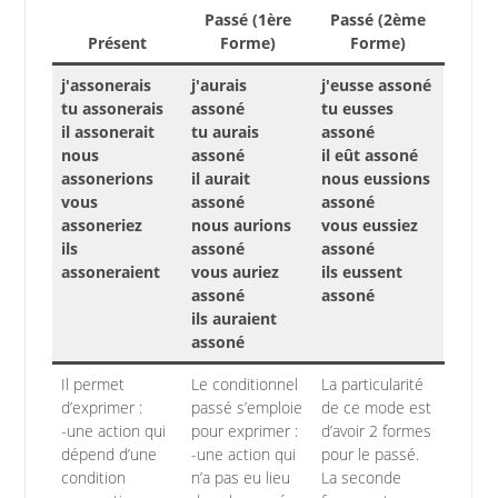
Passé (1ère
Passé (2ème
Présent
Forme)
Forme)
j'assonerais
j'aurais
j'eusse assoné
tu assonerais
assoné
tu eusses
il assonerait
tu aurais
assoné
nous
assoné
il eût assoné
assonerions
il aurait
nous eussions
vous
assoné
assoné
assoneriez
nous aurions
vous eussiez
ils
assoné
assoné
assoneraient
vous auriez
ils eussent
assoné
assoné
ils auraient
assoné
Il permet
Le conditionnel
La particularité
d’exprimer :
passé s’emploie
de ce mode est
-une action qui
pour exprimer :
d’avoir 2 formes
dépend d’une
-une action qui
pour le passé.
condition
n’a pas eu lieu
La seconde