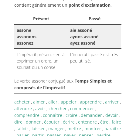
contient généralement un
point d’exclamation
.
Présent
Passé
assone
aie assoné
assonons
ayons assoné
assonez
ayez assoné
L’impératif présent sert à
L’impératif passé est très
exprimer un ordre, un
peu utilisé.
souhait ou un conseil.
Le verbe assoner conjugué aux
Temps Simples et
composés de l’Impératif
acheter
,
aimer
,
aller
,
appeler
,
apprendre
,
arriver
,
attendre
,
avoir
,
chercher
,
commencer
,
comprendre
,
connaître
,
croire
,
demander
,
devoir
,
dire
,
donner
,
écouter
,
écrire
,
entendre
,
être
,
faire
,
falloir
,
laisser
,
manger
,
mettre
,
montrer
,
paraître
,
parler
,
partir
,
passer
,
payer
,
penser
,
perdre
,