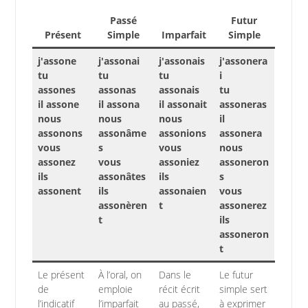
Passé
Futur
Présent
Simple
Imparfait
Simple
j'assone
j'assonai
j'assonais
j'assonera
tu
tu
tu
i
assones
assonas
assonais
tu
il assone
il assona
il assonait
assoneras
nous
nous
nous
il
assonons
assonâme
assonions
assonera
vous
s
vous
nous
assonez
vous
assoniez
assoneron
ils
assonâtes
ils
s
assonent
ils
assonaien
vous
assonèren
t
assonerez
t
ils
assoneron
t
Le présent
À l’oral, on
Dans le
Le futur
de
emploie
récit écrit
simple sert
l’indicatif
l’imparfait
au passé,
à exprimer