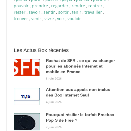
pouvoir
,
prendre
,
regarder
,
rendre
,
rentrer
,
rester
,
savoir
,
sentir
,
sortir
,
tenir
,
travailler
,
trouver
,
venir
,
vivre
,
voir
,
vouloir
Les Actus Box récentes
Rachat de SFR : ce qui va changer
pour les abonnés Internet et
mobile en France
8 juin 2026
Attention aux appels non inclus
des Box Internet Seul
4 juin 2026
Pourquoi résilier le forfait Freebox
Pop S de Free ?
2 juin 2026