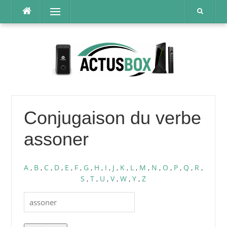
Aller
Menu
au
contenu
Conjugaison du verbe
assoner
A
,
B
,
C
,
D
,
E
,
F
,
G
,
H
,
I
,
J
,
K
,
L
,
M
,
N
,
O
,
P
,
Q
,
R
,
S
,
T
,
U
,
V
,
W
,
Y
,
Z