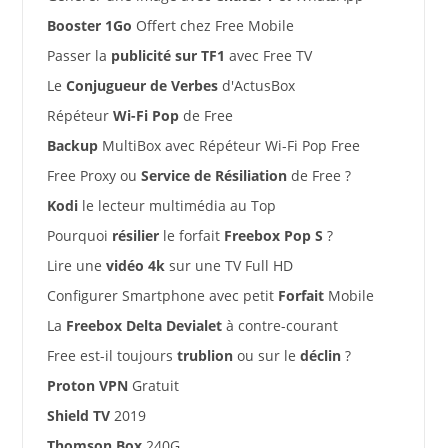
Booster 1Go
Offert chez Free Mobile
Passer la
publicité sur TF1
avec Free TV
Le
Conjugueur de Verbes
d'ActusBox
Répéteur
Wi-Fi Pop
de Free
Backup
MultiBox avec Répéteur Wi-Fi Pop Free
Free Proxy ou
Service de Résiliation
de Free ?
Kodi
le lecteur multimédia au Top
Pourquoi
résilier
le forfait
Freebox Pop S
?
Lire une
vidéo 4k
sur une TV Full HD
Configurer Smartphone avec petit
Forfait
Mobile
La
Freebox Delta Devialet
à contre-courant
Free est-il toujours
trublion
ou sur le
déclin
?
Proton VPN
Gratuit
Shield TV
2019
Thomson Box
240G