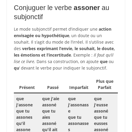
Conjuguer le verbe
assoner
au
subjonctif
Le mode subjonctif permet d’indiquer une
action
envisagée ou hypothétique
, un doute ou un
souhait. Il s’agit du mode de l’irréel. Il s’utilise avec
des
verbes exprimant l’envie, le souhait, le doute,
les émotions et l’incertitude
. Exemple :
Il faut qu’il
lise ce livre.
Dans sa construction, on ajoute
que
ou
qu
‘ devant le verbe pour indiquer le subjonctif.
Plus que
Présent
Passé
Imparfait
Parfait
que
que j'aie
que
que
j'assone
assoné
j'assonass
j'eusse
que tu
que tu
e
assoné
assones
aies
que tu
que tu
qu'il
assoné
assonasse
eusses
assone
qu'il ait
s
assoné