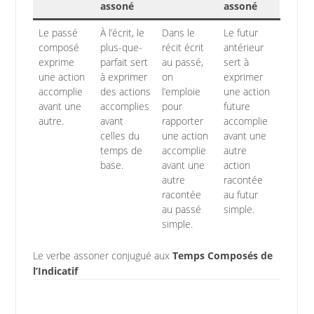
assoné
assoné
Le passé
À l’écrit, le
Dans le
Le futur
composé
plus-que-
récit écrit
antérieur
exprime
parfait sert
au passé,
sert à
une action
à exprimer
on
exprimer
accomplie
des actions
l’emploie
une action
avant une
accomplies
pour
future
autre.
avant
rapporter
accomplie
celles du
une action
avant une
temps de
accomplie
autre
base.
avant une
action
autre
racontée
racontée
au futur
au passé
simple.
simple.
Le verbe assoner conjugué aux
Temps Composés de
l’Indicatif