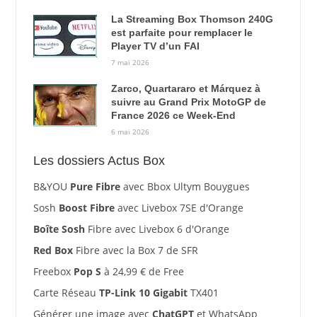
La Streaming Box Thomson 240G
est parfaite pour remplacer le
Player TV d’un FAI
7 mai 2026
Zarco, Quartararo et Márquez à
suivre au Grand Prix MotoGP de
France 2026 ce Week-End
6 mai 2026
Les dossiers Actus Box
B&YOU
Pure Fibre
avec Bbox Ultym Bouygues
Sosh
Boost Fibre
avec Livebox 7SE d'Orange
Boîte Sosh
Fibre avec Livebox 6 d'Orange
Red Box
Fibre avec la Box 7 de SFR
Freebox
Pop S
à 24,99 € de Free
Carte Réseau
TP-Link 10 Gigabit
TX401
Générer une image avec
ChatGPT
et WhatsApp