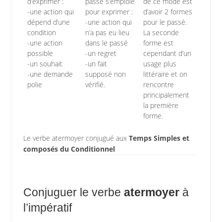
d’exprimer :
passé s’emploie
de ce mode est
-une action qui
pour exprimer :
d’avoir 2 formes
dépend d’une
-une action qui
pour le passé.
condition
n’a pas eu lieu
La seconde
-une action
dans le passé
forme est
possible
-un regret
cependant d’un
-un souhait
-un fait
usage plus
-une demande
supposé non
littéraire et on
polie
vérifié.
rencontre
principalement
la première
forme.
Le verbe atermoyer conjugué aux
Temps Simples et
composés du Conditionnel
Conjuguer le verbe
atermoyer
à
l’impératif