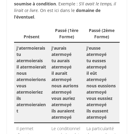
soumise à condition
. Exemple :
S’il avait le temps, il
lirait ce livre.
On est ici dans le
domaine de
l’éventuel
.
Passé (1ère
Passé (2ème
Présent
Forme)
Forme)
j'atermoierais
j'aurais
j'eusse
tu
atermoyé
atermoyé
atermoierais
tu aurais
tu eusses
il atermoierait
atermoyé
atermoyé
nous
il aurait
il eût
atermoierions
atermoyé
atermoyé
vous
nous aurions
nous eussions
atermoieriez
atermoyé
atermoyé
ils
vous auriez
vous eussiez
atermoieraien
atermoyé
atermoyé
t
ils auraient
ils eussent
atermoyé
atermoyé
Il permet
Le conditionnel
La particularité