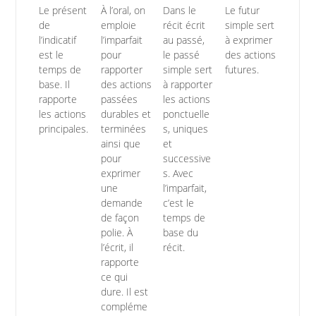
Le présent
À l’oral, on
Dans le
Le futur
de
emploie
récit écrit
simple sert
l’indicatif
l’imparfait
au passé,
à exprimer
est le
pour
le passé
des actions
temps de
rapporter
simple sert
futures.
base. Il
des actions
à rapporter
rapporte
passées
les actions
les actions
durables et
ponctuelle
principales.
terminées
s, uniques
ainsi que
et
pour
successive
exprimer
s. Avec
une
l’imparfait,
demande
c’est le
de façon
temps de
polie. À
base du
l’écrit, il
récit.
rapporte
ce qui
dure. Il est
compléme