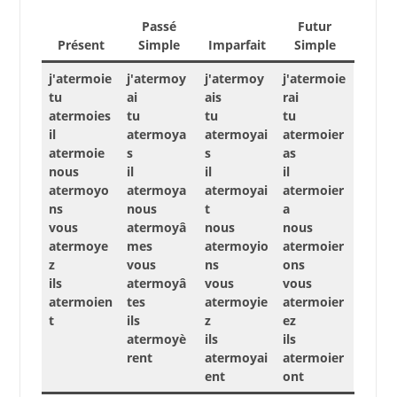
Passé
Futur
Présent
Simple
Imparfait
Simple
j'atermoie
j'atermoy
j'atermoy
j'atermoie
tu
ai
ais
rai
atermoies
tu
tu
tu
il
atermoya
atermoyai
atermoier
atermoie
s
s
as
nous
il
il
il
atermoyo
atermoya
atermoyai
atermoier
ns
nous
t
a
vous
atermoyâ
nous
nous
atermoye
mes
atermoyio
atermoier
z
vous
ns
ons
ils
atermoyâ
vous
vous
atermoien
tes
atermoyie
atermoier
t
ils
z
ez
atermoyè
ils
ils
rent
atermoyai
atermoier
ent
ont