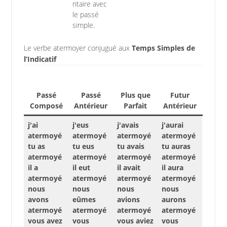
ntaire avec
le passé
simple.
Le verbe atermoyer conjugué aux
Temps Simples de
l’Indicatif
Passé
Passé
Plus que
Futur
Composé
Antérieur
Parfait
Antérieur
j'ai
j'eus
j'avais
j'aurai
atermoyé
atermoyé
atermoyé
atermoyé
tu as
tu eus
tu avais
tu auras
atermoyé
atermoyé
atermoyé
atermoyé
il a
il eut
il avait
il aura
atermoyé
atermoyé
atermoyé
atermoyé
nous
nous
nous
nous
avons
eûmes
avions
aurons
atermoyé
atermoyé
atermoyé
atermoyé
vous avez
vous
vous aviez
vous