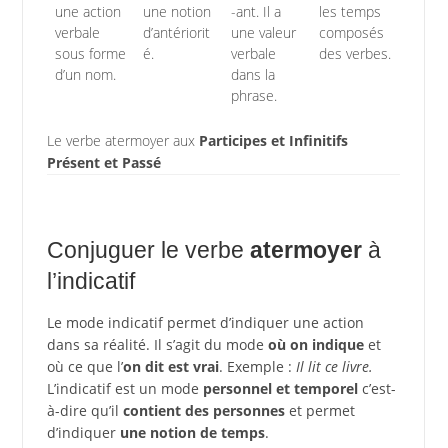
une action
une notion
-ant. Il a
les temps
verbale
d’antériorit
une valeur
composés
sous forme
é.
verbale
des verbes.
d’un nom.
dans la
phrase.
Le verbe atermoyer aux
Participes et Infinitifs
Présent et Passé
Conjuguer le verbe
atermoyer
à
l’indicatif
Le mode indicatif permet d’indiquer une action
dans sa réalité. Il s’agit du mode
où on indique
et
où ce que l’
on dit est vrai
. Exemple :
Il lit ce livre.
L’indicatif est un mode
personnel et temporel
c’est-
à-dire qu’il
contient des personnes
et permet
d’indiquer
une notion de temps
.