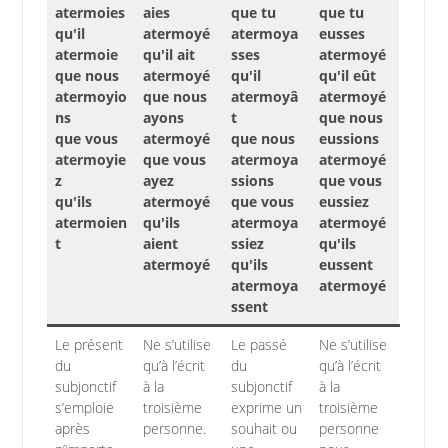
atermoies
aies
que tu
que tu
qu'il
atermoyé
atermoya
eusses
atermoie
qu'il ait
sses
atermoyé
que nous
atermoyé
qu'il
qu'il eût
atermoyio
que nous
atermoyâ
atermoyé
ns
ayons
t
que nous
que vous
atermoyé
que nous
eussions
atermoyie
que vous
atermoya
atermoyé
z
ayez
ssions
que vous
qu'ils
atermoyé
que vous
eussiez
atermoien
qu'ils
atermoya
atermoyé
t
aient
ssiez
qu'ils
atermoyé
qu'ils
eussent
atermoya
atermoyé
ssent
Le présent
Ne s’utilise
Le passé
Ne s’utilise
du
qu’à l’écrit
du
qu’à l’écrit
subjonctif
à la
subjonctif
à la
s’emploie
troisième
exprime un
troisième
après
personne.
souhait ou
personne