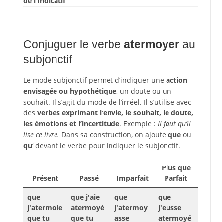
de l’Indicatif
Conjuguer le verbe
atermoyer
au
subjonctif
Le mode subjonctif permet d’indiquer une
action
envisagée ou hypothétique
, un doute ou un
souhait. Il s’agit du mode de l’irréel. Il s’utilise avec
des
verbes exprimant l’envie, le souhait, le doute,
les émotions et l’incertitude
. Exemple :
Il faut qu’il
lise ce livre.
Dans sa construction, on ajoute
que
ou
qu
‘ devant le verbe pour indiquer le subjonctif.
Plus que
Présent
Passé
Imparfait
Parfait
que
que j'aie
que
que
j'atermoie
atermoyé
j'atermoy
j'eusse
que tu
que tu
asse
atermoyé