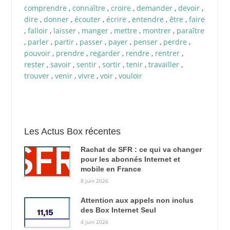
comprendre
,
connaître
,
croire
,
demander
,
devoir
,
dire
,
donner
,
écouter
,
écrire
,
entendre
,
être
,
faire
,
falloir
,
laisser
,
manger
,
mettre
,
montrer
,
paraître
,
parler
,
partir
,
passer
,
payer
,
penser
,
perdre
,
pouvoir
,
prendre
,
regarder
,
rendre
,
rentrer
,
rester
,
savoir
,
sentir
,
sortir
,
tenir
,
travailler
,
trouver
,
venir
,
vivre
,
voir
,
vouloir
Les Actus Box récentes
Rachat de SFR : ce qui va changer
pour les abonnés Internet et
mobile en France
8 juin 2026
Attention aux appels non inclus
des Box Internet Seul
4 juin 2026