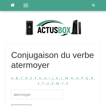
Aller
Menu
au
contenu
Conjugaison du verbe
atermoyer
A
,
B
,
C
,
D
,
E
,
F
,
G
,
H
,
I
,
J
,
K
,
L
,
M
,
N
,
O
,
P
,
Q
,
R
,
S
,
T
,
U
,
V
,
W
,
Y
,
Z