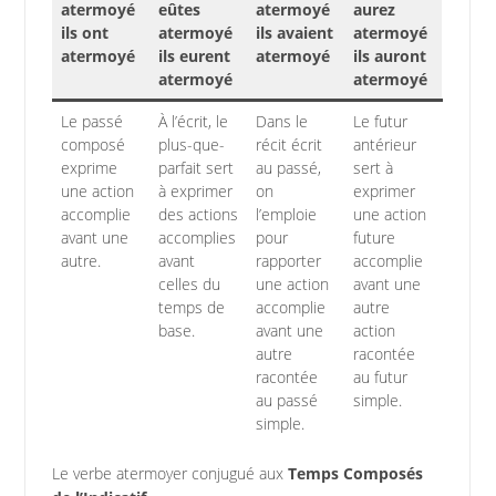
atermoyé
eûtes
atermoyé
aurez
ils ont
atermoyé
ils avaient
atermoyé
atermoyé
ils eurent
atermoyé
ils auront
atermoyé
atermoyé
Le passé
À l’écrit, le
Dans le
Le futur
composé
plus-que-
récit écrit
antérieur
exprime
parfait sert
au passé,
sert à
une action
à exprimer
on
exprimer
accomplie
des actions
l’emploie
une action
avant une
accomplies
pour
future
autre.
avant
rapporter
accomplie
celles du
une action
avant une
temps de
accomplie
autre
base.
avant une
action
autre
racontée
racontée
au futur
au passé
simple.
simple.
Le verbe atermoyer conjugué aux
Temps Composés