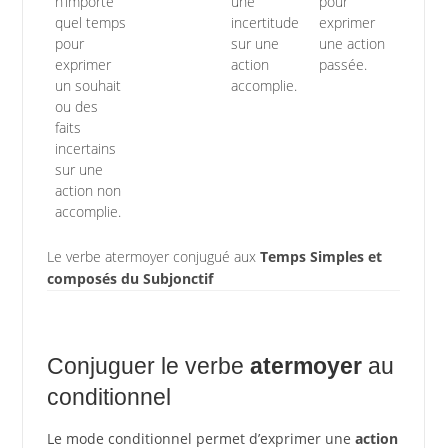
n’importe
une
pour
quel temps
incertitude
exprimer
pour
sur une
une action
exprimer
action
passée.
un souhait
accomplie.
ou des
faits
incertains
sur une
action non
accomplie.
Le verbe atermoyer conjugué aux
Temps Simples et
composés du Subjonctif
Conjuguer le verbe
atermoyer
au
conditionnel
Le mode conditionnel permet d’exprimer une
action