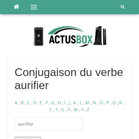
Aller
Menu
au
contenu
Conjugaison du verbe
aurifier
A
,
B
,
C
,
D
,
E
,
F
,
G
,
H
,
I
,
J
,
K
,
L
,
M
,
N
,
O
,
P
,
Q
,
R
,
S
,
T
,
U
,
V
,
W
,
Y
,
Z