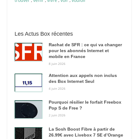
trouver
,
venir
,
vivre
,
voir
,
vouloir
Les Actus Box récentes
Rachat de SFR : ce qui va changer
pour les abonnés Internet et
mobile en France
8 juin 2026
Attention aux appels non inclus
des Box Internet Seul
4 juin 2026
Pourquoi résilier le forfait Freebox
Pop S de Free ?
2 juin 2026
La Sosh Boost Fibre à partir de
26.99€ avec Livebox 7 SE d’Orange