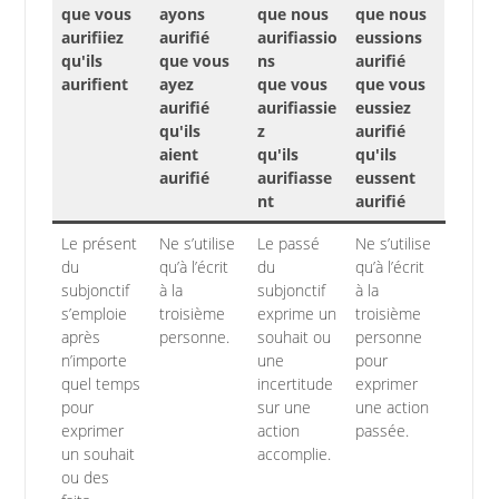
que vous
ayons
que nous
que nous
aurifiiez
aurifié
aurifiassio
eussions
qu'ils
que vous
ns
aurifié
aurifient
ayez
que vous
que vous
aurifié
aurifiassie
eussiez
qu'ils
z
aurifié
aient
qu'ils
qu'ils
aurifié
aurifiasse
eussent
nt
aurifié
Le présent
Ne s’utilise
Le passé
Ne s’utilise
du
qu’à l’écrit
du
qu’à l’écrit
subjonctif
à la
subjonctif
à la
s’emploie
troisième
exprime un
troisième
après
personne.
souhait ou
personne
n’importe
une
pour
quel temps
incertitude
exprimer
pour
sur une
une action
exprimer
action
passée.
un souhait
accomplie.
ou des