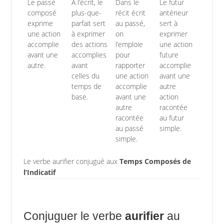
Le passé
À l’écrit, le
Dans le
Le futur
composé
plus-que-
récit écrit
antérieur
exprime
parfait sert
au passé,
sert à
une action
à exprimer
on
exprimer
accomplie
des actions
l’emploie
une action
avant une
accomplies
pour
future
autre.
avant
rapporter
accomplie
celles du
une action
avant une
temps de
accomplie
autre
base.
avant une
action
autre
racontée
racontée
au futur
au passé
simple.
simple.
Le verbe aurifier conjugué aux
Temps Composés de
l’Indicatif
Conjuguer le verbe
aurifier
au