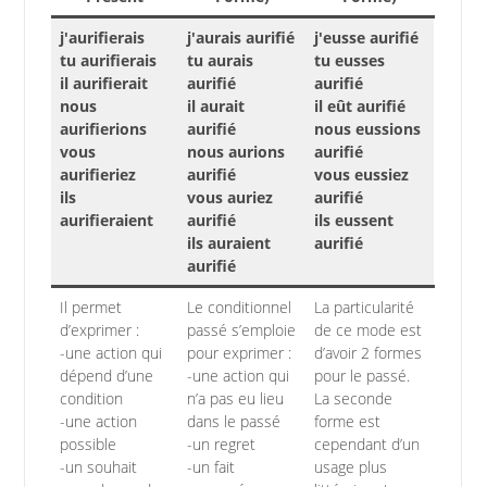
j'aurifierais
j'aurais aurifié
j'eusse aurifié
tu aurifierais
tu aurais
tu eusses
il aurifierait
aurifié
aurifié
nous
il aurait
il eût aurifié
aurifierions
aurifié
nous eussions
vous
nous aurions
aurifié
aurifieriez
aurifié
vous eussiez
ils
vous auriez
aurifié
aurifieraient
aurifié
ils eussent
ils auraient
aurifié
aurifié
Il permet
Le conditionnel
La particularité
d’exprimer :
passé s’emploie
de ce mode est
-une action qui
pour exprimer :
d’avoir 2 formes
dépend d’une
-une action qui
pour le passé.
condition
n’a pas eu lieu
La seconde
-une action
dans le passé
forme est
possible
-un regret
cependant d’un
-un souhait
-un fait
usage plus