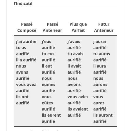
l’Indicatif
Passé
Passé
Plus que
Futur
Composé
Antérieur
Parfait
Antérieur
j'ai aurifié
j'eus
j'avais
j'aurai
tu as
aurifié
aurifié
aurifié
aurifié
tu eus
tu avais
tu auras
il a aurifié
aurifié
aurifié
aurifié
nous
il eut
il avait
il aura
avons
aurifié
aurifié
aurifié
aurifié
nous
nous
nous
vous avez
eûmes
avions
aurons
aurifié
aurifié
aurifié
aurifié
ils ont
vous
vous aviez
vous
aurifié
eûtes
aurifié
aurez
aurifié
ils avaient
aurifié
ils eurent
aurifié
ils auront
aurifié
aurifié