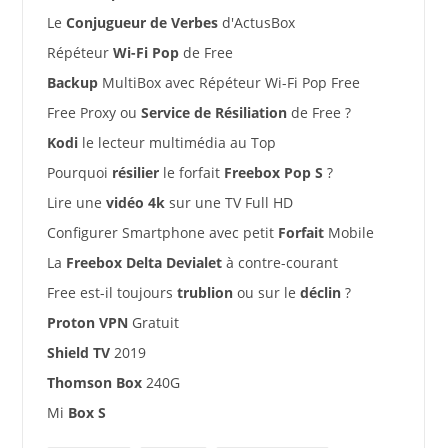
Le
Conjugueur de Verbes
d'ActusBox
Répéteur
Wi-Fi Pop
de Free
Backup
MultiBox avec Répéteur Wi-Fi Pop Free
Free Proxy ou
Service de Résiliation
de Free ?
Kodi
le lecteur multimédia au Top
Pourquoi
résilier
le forfait
Freebox Pop S
?
Lire une
vidéo 4k
sur une TV Full HD
Configurer Smartphone avec petit
Forfait
Mobile
La
Freebox Delta Devialet
à contre-courant
Free est-il toujours
trublion
ou sur le
déclin
?
Proton VPN
Gratuit
Shield TV
2019
Thomson Box
240G
Mi
Box S