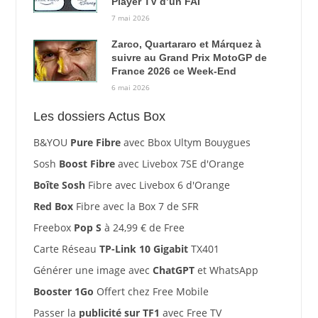
Player TV d’un FAI
7 mai 2026
Zarco, Quartararo et Márquez à
suivre au Grand Prix MotoGP de
France 2026 ce Week-End
6 mai 2026
Les dossiers Actus Box
B&YOU
Pure Fibre
avec Bbox Ultym Bouygues
Sosh
Boost Fibre
avec Livebox 7SE d'Orange
Boîte Sosh
Fibre avec Livebox 6 d'Orange
Red Box
Fibre avec la Box 7 de SFR
Freebox
Pop S
à 24,99 € de Free
Carte Réseau
TP-Link 10 Gigabit
TX401
Générer une image avec
ChatGPT
et WhatsApp
Booster 1Go
Offert chez Free Mobile
Passer la
publicité sur TF1
avec Free TV