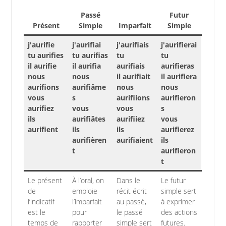
Passé
Futur
Présent
Simple
Imparfait
Simple
j'aurifie
j'aurifiai
j'aurifiais
j'aurifierai
tu aurifies
tu aurifias
tu
tu
il aurifie
il aurifia
aurifiais
aurifieras
nous
nous
il aurifiait
il aurifiera
aurifions
aurifiâme
nous
nous
vous
s
aurifiions
aurifieron
aurifiez
vous
vous
s
ils
aurifiâtes
aurifiiez
vous
aurifient
ils
ils
aurifierez
aurifièren
aurifiaient
ils
t
aurifieron
t
Le présent
À l’oral, on
Dans le
Le futur
de
emploie
récit écrit
simple sert
l’indicatif
l’imparfait
au passé,
à exprimer
est le
pour
le passé
des actions
temps de
rapporter
simple sert
futures.