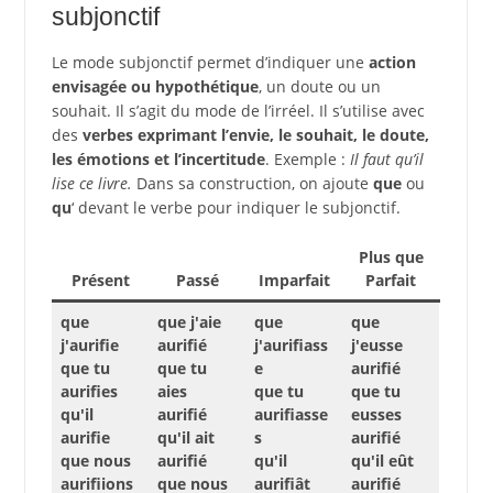
subjonctif
Le mode subjonctif permet d’indiquer une
action
envisagée ou hypothétique
, un doute ou un
souhait. Il s’agit du mode de l’irréel. Il s’utilise avec
des
verbes exprimant l’envie, le souhait, le doute,
les émotions et l’incertitude
. Exemple :
Il faut qu’il
lise ce livre.
Dans sa construction, on ajoute
que
ou
qu
‘ devant le verbe pour indiquer le subjonctif.
Plus que
Présent
Passé
Imparfait
Parfait
que
que j'aie
que
que
j'aurifie
aurifié
j'aurifiass
j'eusse
que tu
que tu
e
aurifié
aurifies
aies
que tu
que tu
qu'il
aurifié
aurifiasse
eusses
aurifie
qu'il ait
s
aurifié
que nous
aurifié
qu'il
qu'il eût
aurifiions
que nous
aurifiât
aurifié