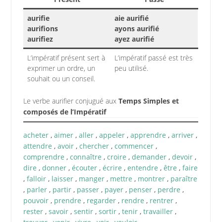
aurifie
aie aurifié
aurifions
ayons aurifié
aurifiez
ayez aurifié
L’impératif présent sert à
L’impératif passé est très
exprimer un ordre, un
peu utilisé.
souhait ou un conseil.
Le verbe aurifier conjugué aux
Temps Simples et
composés de l’Impératif
acheter
,
aimer
,
aller
,
appeler
,
apprendre
,
arriver
,
attendre
,
avoir
,
chercher
,
commencer
,
comprendre
,
connaître
,
croire
,
demander
,
devoir
,
dire
,
donner
,
écouter
,
écrire
,
entendre
,
être
,
faire
,
falloir
,
laisser
,
manger
,
mettre
,
montrer
,
paraître
,
parler
,
partir
,
passer
,
payer
,
penser
,
perdre
,
pouvoir
,
prendre
,
regarder
,
rendre
,
rentrer
,
rester
,
savoir
,
sentir
,
sortir
,
tenir
,
travailler
,