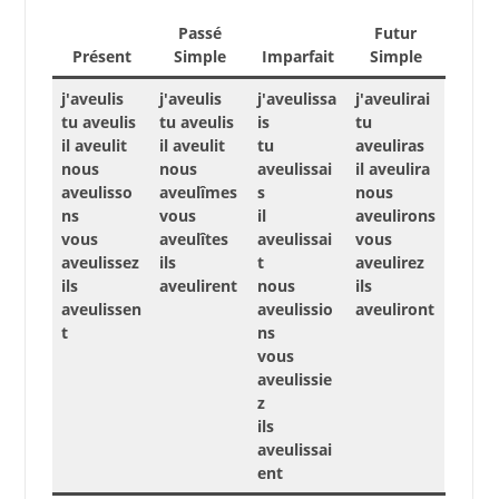
Passé
Futur
Présent
Simple
Imparfait
Simple
j'aveulis
j'aveulis
j'aveulissa
j'aveulirai
tu aveulis
tu aveulis
is
tu
il aveulit
il aveulit
tu
aveuliras
nous
nous
aveulissai
il aveulira
aveulisso
aveulîmes
s
nous
ns
vous
il
aveulirons
vous
aveulîtes
aveulissai
vous
aveulissez
ils
t
aveulirez
ils
aveulirent
nous
ils
aveulissen
aveulissio
aveuliront
t
ns
vous
aveulissie
z
ils
aveulissai
ent