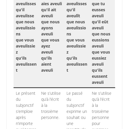
aveulisses
aies aveuli
aveulisses
que tu
qu'il
qu'il ait
qu'il
eusses
aveulisse
aveuli
aveulît
aveuli
que nous
que nous
que nous
qu'il eût
aveulissio
ayons
aveulissio
aveuli
ns
aveuli
ns
que nous
que vous
que vous
que vous
eussions
aveulissie
ayez
aveulissie
aveuli
z
aveuli
z
que vous
qu'ils
qu'ils
qu'ils
eussiez
aveulissen
aient
aveulissen
aveuli
t
aveuli
t
qu'ils
eussent
aveuli
Le présent
Ne s’utilise
Le passé
Ne s’utilise
du
qu’à l’écrit
du
qu’à l’écrit
subjonctif
à la
subjonctif
à la
s’emploie
troisième
exprime un
troisième
après
personne.
souhait ou
personne
n’importe
une
pour