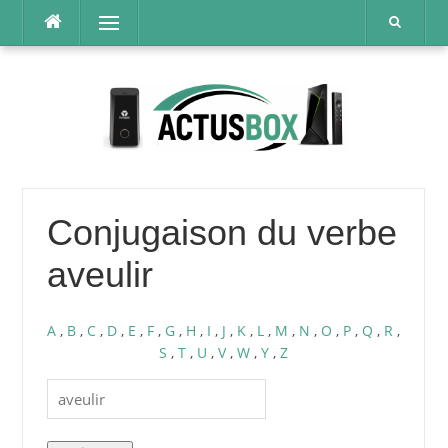
Aller
Menu
au
contenu
Conjugaison du verbe
aveulir
A
,
B
,
C
,
D
,
E
,
F
,
G
,
H
,
I
,
J
,
K
,
L
,
M
,
N
,
O
,
P
,
Q
,
R
,
S
,
T
,
U
,
V
,
W
,
Y
,
Z