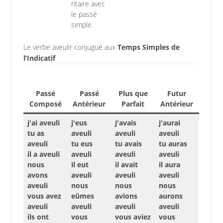
ntaire avec
le passé
simple.
Le verbe aveulir conjugué aux
Temps Simples de
l’Indicatif
Passé
Passé
Plus que
Futur
Composé
Antérieur
Parfait
Antérieur
j'ai aveuli
j'eus
j'avais
j'aurai
tu as
aveuli
aveuli
aveuli
aveuli
tu eus
tu avais
tu auras
il a aveuli
aveuli
aveuli
aveuli
nous
il eut
il avait
il aura
avons
aveuli
aveuli
aveuli
aveuli
nous
nous
nous
vous avez
eûmes
avions
aurons
aveuli
aveuli
aveuli
aveuli
ils ont
vous
vous aviez
vous