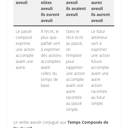
aveuli
eûtes
aveuli
aurez
aveuli
ils avaient
aveuli
ils eurent
aveuli
ils auront
aveuli
aveuli
Le passé
À l’écrit, le
Dans le
Le futur
composé
plus-que-
récit écrit
antérieur
exprime
parfait sert
au passé,
sert à
une action
à exprimer
on
exprimer
accomplie
des actions
l’emploie
une action
avant une
accomplies
pour
future
autre.
avant
rapporter
accomplie
celles du
une action
avant une
temps de
accomplie
autre
base.
avant une
action
autre
racontée
racontée
au futur
au passé
simple.
simple.
Le verbe aveulir conjugué aux
Temps Composés de