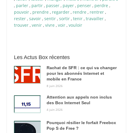
,
parler
,
partir
,
passer
,
payer
,
penser
,
perdre
,
pouvoir
,
prendre
,
regarder
,
rendre
,
rentrer
,
rester
,
savoir
,
sentir
,
sortir
,
tenir
,
travailler
,
trouver
,
venir
,
vivre
,
voir
,
vouloir
Les Actus Box récentes
Rachat de SFR : ce qui va changer
pour les abonnés Internet et
mobile en France
8 juin 2026
Attention aux appels non inclus
des Box Internet Seul
4 juin 2026
Pourquoi résilier le forfait Freebox
Pop S de Free ?