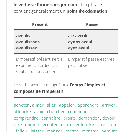
le
verbe se forme sans pronom
et la phrase
contient généralement un
point d’exclamation
.
Présent
Passé
aveulis
aie aveuli
aveulissons
ayons aveuli
aveulissez
ayez aveuli
L’impératif présent sert à
L’impératif passé est très
exprimer un ordre, un
peu utilisé.
souhait ou un conseil.
Le verbe aveulir conjugué aux
Temps Simples et
composés de l’Impératif
acheter
,
aimer
,
aller
,
appeler
,
apprendre
,
arriver
,
attendre
,
avoir
,
chercher
,
commencer
,
comprendre
,
connaître
,
croire
,
demander
,
devoir
,
dire
,
donner
,
écouter
,
écrire
,
entendre
,
être
,
faire
,
falloir
,
laisser
,
manger
,
mettre
,
montrer
,
paraître