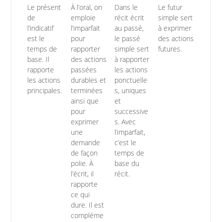
Le présent
À l’oral, on
Dans le
Le futur
de
emploie
récit écrit
simple sert
l’indicatif
l’imparfait
au passé,
à exprimer
est le
pour
le passé
des actions
temps de
rapporter
simple sert
futures.
base. Il
des actions
à rapporter
rapporte
passées
les actions
les actions
durables et
ponctuelle
principales.
terminées
s, uniques
ainsi que
et
pour
successive
exprimer
s. Avec
une
l’imparfait,
demande
c’est le
de façon
temps de
polie. À
base du
l’écrit, il
récit.
rapporte
ce qui
dure. Il est
compléme