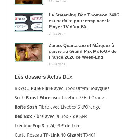
11 mai 2026
La Streaming Box Thomson 240G
est parfaite pour remplacer le
Player TV d’un FAI
7 mai 2026
Zarco, Quartararo et Márquez à
suivre au Grand Prix MotoGP de
France 2026 ce Week-End
6 mai 2026
Les dossiers Actus Box
B&YOU
Pure Fibre
avec Bbox Ultym Bouygues
Sosh
Boost Fibre
avec Livebox 7SE d'Orange
Boîte Sosh
Fibre avec Livebox 6 d'Orange
Red Box
Fibre avec la Box 7 de SFR
Freebox
Pop S
à 24,99 € de Free
Carte Réseau
TP-Link 10 Gigabit
TX401