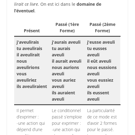
lirait ce livre.
On est ici dans le
domaine de
l’éventuel
.
Passé (1ère
Passé (2ème
Présent
Forme)
Forme)
j'aveulirais
j'aurais aveuli
j'eusse aveuli
tu aveulirais
tu aurais
tu eusses
il aveulirait
aveuli
aveuli
nous
il aurait aveuli
il eût aveuli
aveulirions
nous aurions
nous eussions
vous
aveuli
aveuli
aveuliriez
vous auriez
vous eussiez
ils aveuliraient
aveuli
aveuli
ils auraient
ils eussent
aveuli
aveuli
Il permet
Le conditionnel
La particularité
d’exprimer :
passé s’emploie
de ce mode est
-une action qui
pour exprimer :
d’avoir 2 formes
dépend d’une
-une action qui
pour le passé.