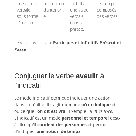
une action
une notion
-ant. Il a
les temps
verbale
d’antériorit
une valeur
composés
sous forme
é.
verbale
des verbes.
d’un nom.
dans la
phrase.
Le verbe aveulir aux
Participes et Infinitifs Présent et
Passé
Conjuguer le verbe
aveulir
à
l’indicatif
Le mode indicatif permet d’indiquer une action
dans sa réalité. Il s’agit du mode
où on indique
et
où ce que l’
on dit est vrai
. Exemple :
Il lit ce livre.
L’indicatif est un mode
personnel et temporel
c’est-
à-dire qu’il
contient des personnes
et permet
d’indiquer
une notion de temps
.