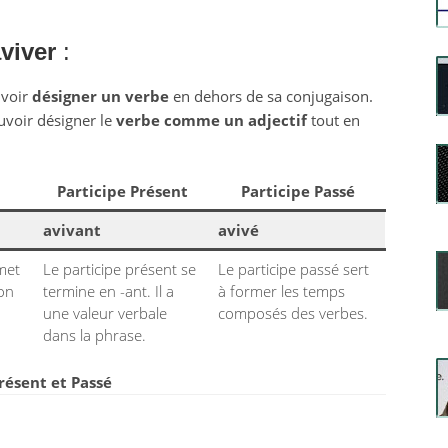
viver
:
uvoir
désigner un verbe
en dehors de sa conjugaison.
uvoir désigner le
verbe comme un adjectif
tout en
Participe Présent
Participe Passé
avivant
avivé
rmet
Le participe présent se
Le participe passé sert
ion
termine en -ant. Il a
à former les temps
une valeur verbale
composés des verbes.
dans la phrase.
Présent et Passé