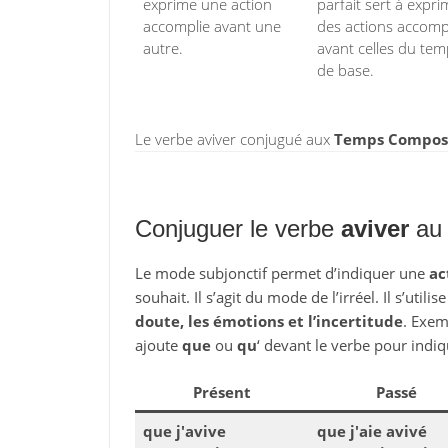
exprime une action
parfait sert à expri
accomplie avant une
des actions accomp
autre.
avant celles du te
de base.
Le verbe aviver conjugué aux
Temps Composés
Conjuguer le verbe
aviver
au 
Le mode subjonctif permet d’indiquer une
ac
souhait. Il s’agit du mode de l’irréel. Il s’utili
doute, les émotions et l’incertitude
. Exem
ajoute
que
ou
qu
‘ devant le verbe pour indiq
Présent
Passé
que j'avive
que j'aie avivé