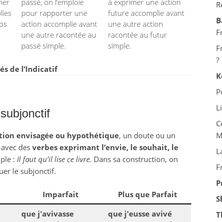
mer
passé, on l’emploie
à exprimer une action
R
lies
pour rapporter une
future accomplie avant
B
mps
action accomplie avant
une autre action
F
une autre racontée au
racontée au futur
passé simple.
simple.
F
?
 de l’Indicatif
K
P
L
subjonctif
C
tion envisagée ou hypothétique
, un doute ou un
M
se avec des
verbes exprimant l’envie, le souhait, le
L
ple :
Il faut qu’il lise ce livre.
Dans sa construction, on
F
uer le subjonctif.
P
Imparfait
Plus que Parfait
S
que j'avivasse
que j'eusse avivé
T