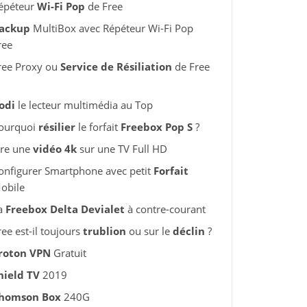
épéteur
Wi-Fi Pop
de Free
ackup
MultiBox avec Répéteur Wi-Fi Pop
ree
ree Proxy ou
Service de Résiliation
de Free
odi
le lecteur multimédia au Top
ourquoi
résilier
le forfait
Freebox Pop S
?
ire une
vidéo 4k
sur une TV Full HD
onfigurer Smartphone avec petit
Forfait
obile
a
Freebox Delta Devialet
à contre-courant
ree est-il toujours
trublion
ou sur le
déclin
?
roton VPN
Gratuit
hield TV
2019
homson Box
240G