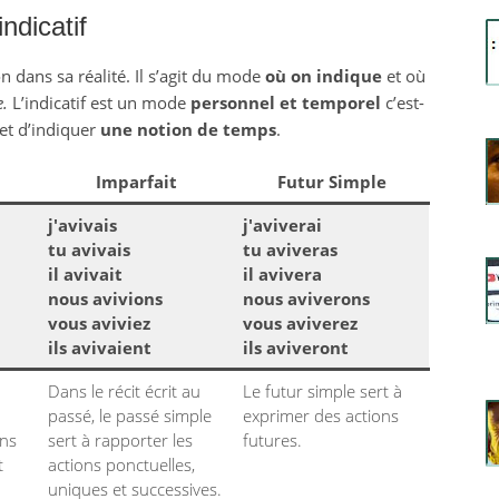
indicatif
 dans sa réalité. Il s’agit du mode
où on indique
et où
e.
L’indicatif est un mode
personnel et temporel
c’est-
et d’indiquer
une notion de temps
.
Imparfait
Futur Simple
j'avivais
j'aviverai
tu avivais
tu aviveras
il avivait
il avivera
nous avivions
nous aviverons
vous aviviez
vous aviverez
ils avivaient
ils aviveront
Dans le récit écrit au
Le futur simple sert à
passé, le passé simple
exprimer des actions
ons
sert à rapporter les
futures.
t
actions ponctuelles,
uniques et successives.