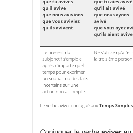
que tu avives
que tu aies avivé
qu'il avive
qu'il ait avivé
que nous avivions
que nous ayons
que vous aviviez
avivé
qu'ils avivent
que vous ayez av
qu'ils aient avivé
Le présent du
Ne s’utilise qu’à l’écr
subjonctif s’emploie
la troisième person
après n’importe quel
temps pour exprimer
un souhait ou des faits
incertains sur une
action non accomplie.
Le verbe aviver conjugué aux
Temps Simples 
Conjuguer le verbe
aviver
au 