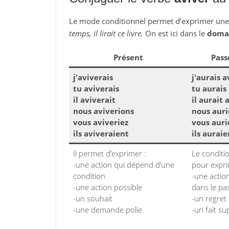
Le mode conditionnel permet d’exprimer un
temps, il lirait ce livre.
On est ici dans le
domai
Présent
Pass
j'aviverais
j'aurais a
tu aviverais
tu aurais
il aviverait
il aurait 
nous aviverions
nous auri
vous aviveriez
vous auri
ils aviveraient
ils aurai
Il permet d’exprimer :
Le conditi
-une action qui dépend d’une
pour expri
condition
-une action
-une action possible
dans le pa
-un souhait
-un regret
-une demande polie
-un fait su