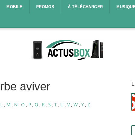
MOBILE
PROMOS
À TÉLÉCHARGER
MUSIQU
rbe aviver
L
,
L
,
M
,
N
,
O
,
P
,
Q
,
R
,
S
,
T
,
U
,
V
,
W
,
Y
,
Z