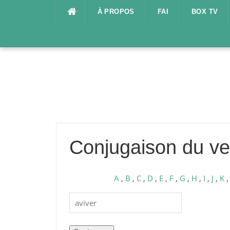
Aller
À PROPOS
FAI
BOX TV
au
contenu
Conjugaison du ve
A
,
B
,
C
,
D
,
E
,
F
,
G
,
H
,
I
,
J
,
K