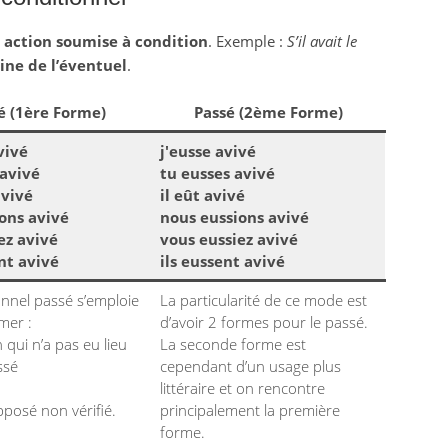
e
action soumise à condition
. Exemple :
S’il avait le
ne de l’éventuel
.
é (1ère Forme)
Passé (2ème Forme)
vivé
j'eusse avivé
 avivé
tu eusses avivé
avivé
il eût avivé
ons avivé
nous eussions avivé
ez avivé
vous eussiez avivé
ent avivé
ils eussent avivé
onnel passé s’emploie
La particularité de ce mode est
mer :
d’avoir 2 formes pour le passé.
 qui n’a pas eu lieu
La seconde forme est
ssé
cependant d’un usage plus
littéraire et on rencontre
pposé non vérifié.
principalement la première
forme.