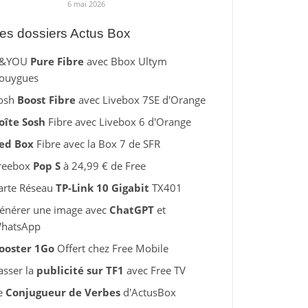
6 mai 2026
es dossiers Actus Box
&YOU
Pure Fibre
avec Bbox Ultym
ouygues
osh
Boost Fibre
avec Livebox 7SE d'Orange
oîte Sosh
Fibre avec Livebox 6 d'Orange
ed Box
Fibre avec la Box 7 de SFR
reebox
Pop S
à 24,99 € de Free
arte Réseau
TP-Link 10 Gigabit
TX401
énérer une image avec
ChatGPT
et
hatsApp
ooster 1Go
Offert chez Free Mobile
asser la
publicité sur TF1
avec Free TV
e
Conjugueur de Verbes
d'ActusBox