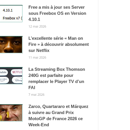
Free a mis à jour ses Server
sous Freebox OS en Version
4.10.1
12 mai 2026
L’excellente série « Man on
Fire » à découvrir absolument
sur Netflix
11 mai 2026
La Streaming Box Thomson
240G est parfaite pour
remplacer le Player TV d’un
FAI
7 mai 2026
Zarco, Quartararo et Márquez
à suivre au Grand Prix
MotoGP de France 2026 ce
Week-End