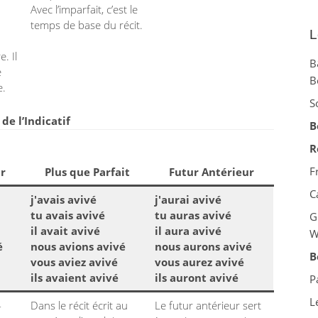
Avec l’imparfait, c’est le
temps de base du récit.
L
. Il
B
e
B
e.
S
e l’Indicatif
B
R
F
r
Plus que Parfait
Futur Antérieur
C
j'avais avivé
j'aurai avivé
tu avais avivé
tu auras avivé
G
il avait avivé
il aura avivé
W
é
nous avions avivé
nous aurons avivé
B
vous aviez avivé
vous aurez avivé
ils avaient avivé
ils auront avivé
P
L
-
Dans le récit écrit au
Le futur antérieur sert