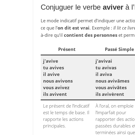
Conjuguer le verbe
aviver
à l’
Le mode indicatif permet d’indiquer une action
ce que l’
on dit est vrai
. Exemple :
Il lit ce livr
à-dire qu’il
contient des personnes
et perm
Présent
Passé Simple
j'avive
j'avivai
tu avives
tu avivas
il avive
il aviva
nous avivons
nous avivâmes
vous avivez
vous avivâtes
ils avivent
ils avivèrent
Le présent de l’indicatif
À l’oral, on emploie
est le temps de base. Il
l’imparfait pour
rapporte les actions
rapporter des acti
principales.
passées durables e
terminées ainsi que