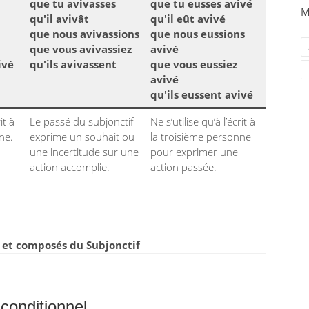
que tu avivasses
que tu eusses avivé
M
qu'il avivât
qu'il eût avivé
que nous avivassions
que nous eussions
que vous avivassiez
avivé
ivé
qu'ils avivassent
que vous eussiez
avivé
qu'ils eussent avivé
it à
Le passé du subjonctif
Ne s’utilise qu’à l’écrit à
ne.
exprime un souhait ou
la troisième personne
une incertitude sur une
pour exprimer une
action accomplie.
action passée.
et composés du Subjonctif
conditionnel