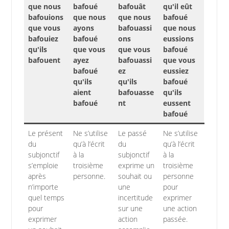
que nous
bafoué
bafouât
qu'il eût
bafouions
que nous
que nous
bafoué
que vous
ayons
bafouassi
que nous
bafouiez
bafoué
ons
eussions
qu'ils
que vous
que vous
bafoué
bafouent
ayez
bafouassi
que vous
bafoué
ez
eussiez
qu'ils
qu'ils
bafoué
aient
bafouasse
qu'ils
bafoué
nt
eussent
bafoué
Le présent
Ne s’utilise
Le passé
Ne s’utilise
du
qu’à l’écrit
du
qu’à l’écrit
subjonctif
à la
subjonctif
à la
s’emploie
troisième
exprime un
troisième
après
personne.
souhait ou
personne
n’importe
une
pour
quel temps
incertitude
exprimer
pour
sur une
une action
exprimer
action
passée.