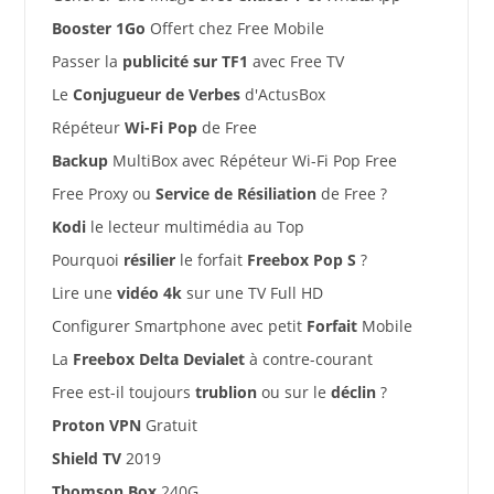
Booster 1Go
Offert chez Free Mobile
Passer la
publicité sur TF1
avec Free TV
Le
Conjugueur de Verbes
d'ActusBox
Répéteur
Wi-Fi Pop
de Free
Backup
MultiBox avec Répéteur Wi-Fi Pop Free
Free Proxy ou
Service de Résiliation
de Free ?
Kodi
le lecteur multimédia au Top
Pourquoi
résilier
le forfait
Freebox Pop S
?
Lire une
vidéo 4k
sur une TV Full HD
Configurer Smartphone avec petit
Forfait
Mobile
La
Freebox Delta Devialet
à contre-courant
Free est-il toujours
trublion
ou sur le
déclin
?
Proton VPN
Gratuit
Shield TV
2019
Thomson Box
240G