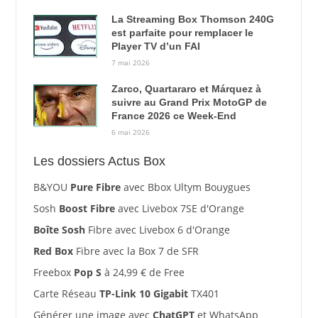
La Streaming Box Thomson 240G
est parfaite pour remplacer le
Player TV d’un FAI
7 mai 2026
Zarco, Quartararo et Márquez à
suivre au Grand Prix MotoGP de
France 2026 ce Week-End
6 mai 2026
Les dossiers Actus Box
B&YOU
Pure Fibre
avec Bbox Ultym Bouygues
Sosh
Boost Fibre
avec Livebox 7SE d'Orange
Boîte Sosh
Fibre avec Livebox 6 d'Orange
Red Box
Fibre avec la Box 7 de SFR
Freebox
Pop S
à 24,99 € de Free
Carte Réseau
TP-Link 10 Gigabit
TX401
Générer une image avec
ChatGPT
et WhatsApp