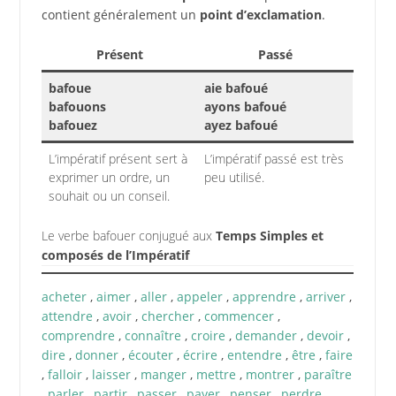
contient généralement un
point d’exclamation
.
Présent
Passé
bafoue
aie bafoué
bafouons
ayons bafoué
bafouez
ayez bafoué
L’impératif présent sert à
L’impératif passé est très
exprimer un ordre, un
peu utilisé.
souhait ou un conseil.
Le verbe bafouer conjugué aux
Temps Simples et
composés de l’Impératif
acheter
,
aimer
,
aller
,
appeler
,
apprendre
,
arriver
,
attendre
,
avoir
,
chercher
,
commencer
,
comprendre
,
connaître
,
croire
,
demander
,
devoir
,
dire
,
donner
,
écouter
,
écrire
,
entendre
,
être
,
faire
,
falloir
,
laisser
,
manger
,
mettre
,
montrer
,
paraître
,
parler
,
partir
,
passer
,
payer
,
penser
,
perdre
,