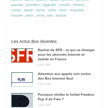
pouvoir
,
prendre
,
regarder
,
rendre
,
rentrer
,
rester
,
savoir
,
sentir
,
sortir
,
tenir
,
travailler
,
trouver
,
venir
,
vivre
,
voir
,
vouloir
Les Actus Box récentes
Rachat de SFR : ce qui va changer
pour les abonnés Internet et
mobile en France
8 juin 2026
Attention aux appels non inclus
des Box Internet Seul
4 juin 2026
Pourquoi résilier le forfait Freebox
Pop S de Free ?
2 juin 2026