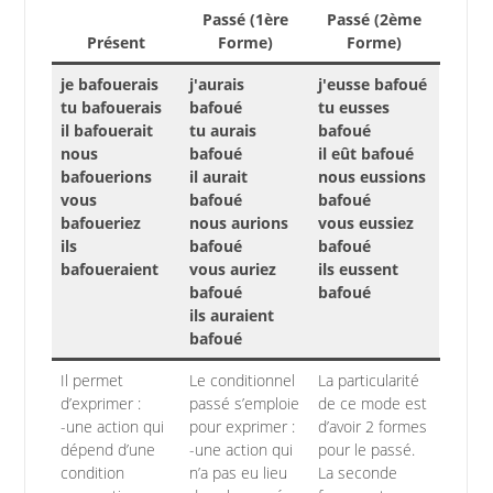
Passé (1ère
Passé (2ème
Présent
Forme)
Forme)
je bafouerais
j'aurais
j'eusse bafoué
tu bafouerais
bafoué
tu eusses
il bafouerait
tu aurais
bafoué
nous
bafoué
il eût bafoué
bafouerions
il aurait
nous eussions
vous
bafoué
bafoué
bafoueriez
nous aurions
vous eussiez
ils
bafoué
bafoué
bafoueraient
vous auriez
ils eussent
bafoué
bafoué
ils auraient
bafoué
Il permet
Le conditionnel
La particularité
d’exprimer :
passé s’emploie
de ce mode est
-une action qui
pour exprimer :
d’avoir 2 formes
dépend d’une
-une action qui
pour le passé.
condition
n’a pas eu lieu
La seconde