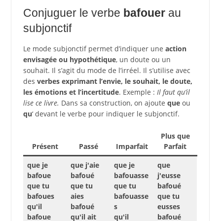
Conjuguer le verbe
bafouer
au
subjonctif
Le mode subjonctif permet d’indiquer une
action
envisagée ou hypothétique
, un doute ou un
souhait. Il s’agit du mode de l’irréel. Il s’utilise avec
des
verbes exprimant l’envie, le souhait, le doute,
les émotions et l’incertitude
. Exemple :
Il faut qu’il
lise ce livre.
Dans sa construction, on ajoute
que
ou
qu
‘ devant le verbe pour indiquer le subjonctif.
Plus que
Présent
Passé
Imparfait
Parfait
que je
que j'aie
que je
que
bafoue
bafoué
bafouasse
j'eusse
que tu
que tu
que tu
bafoué
bafoues
aies
bafouasse
que tu
qu'il
bafoué
s
eusses
bafoue
qu'il ait
qu'il
bafoué