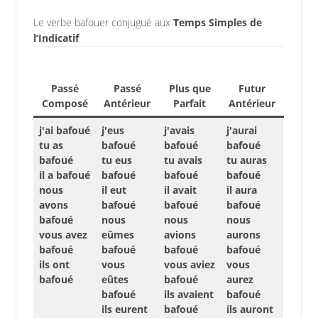
Le verbe bafouer conjugué aux
Temps Simples de
l’Indicatif
Passé
Passé
Plus que
Futur
Composé
Antérieur
Parfait
Antérieur
j'ai bafoué
j'eus
j'avais
j'aurai
tu as
bafoué
bafoué
bafoué
bafoué
tu eus
tu avais
tu auras
il a bafoué
bafoué
bafoué
bafoué
nous
il eut
il avait
il aura
avons
bafoué
bafoué
bafoué
bafoué
nous
nous
nous
vous avez
eûmes
avions
aurons
bafoué
bafoué
bafoué
bafoué
ils ont
vous
vous aviez
vous
bafoué
eûtes
bafoué
aurez
bafoué
ils avaient
bafoué
ils eurent
bafoué
ils auront