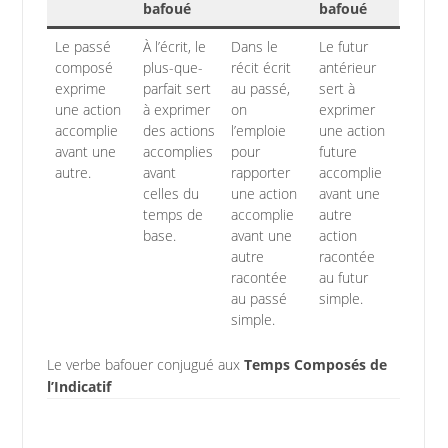
bafoué
bafoué
Le passé
À l’écrit, le
Dans le
Le futur
composé
plus-que-
récit écrit
antérieur
exprime
parfait sert
au passé,
sert à
une action
à exprimer
on
exprimer
accomplie
des actions
l’emploie
une action
avant une
accomplies
pour
future
autre.
avant
rapporter
accomplie
celles du
une action
avant une
temps de
accomplie
autre
base.
avant une
action
autre
racontée
racontée
au futur
au passé
simple.
simple.
Le verbe bafouer conjugué aux
Temps Composés de
l’Indicatif