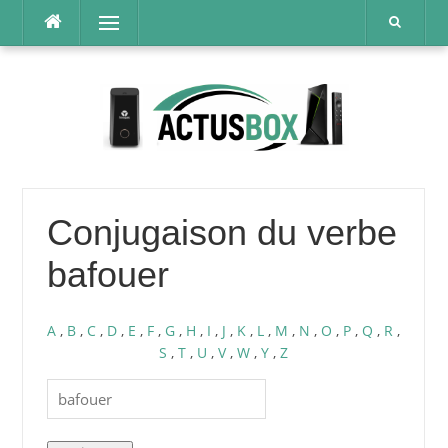
Aller
Menu
au
contenu
Conjugaison du verbe
bafouer
A
,
B
,
C
,
D
,
E
,
F
,
G
,
H
,
I
,
J
,
K
,
L
,
M
,
N
,
O
,
P
,
Q
,
R
,
S
,
T
,
U
,
V
,
W
,
Y
,
Z