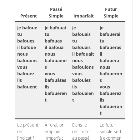
Passé
Futur
Présent
Simple
Imparfait
Simple
je bafoue
je bafouai
je
je
tu
tu
bafouais
bafouerai
bafoues
bafouas
tu
tu
il bafoue
il bafoua
bafouais
bafoueras
nous
nous
il bafouait
il
bafouons
bafouâme
nous
bafouera
vous
s
bafouions
nous
bafouez
vous
vous
bafoueron
ils
bafouâtes
bafouiez
s
bafouent
ils
ils
vous
bafouèren
bafouaien
bafouerez
t
t
ils
bafoueron
t
Le présent
À l’oral, on
Dans le
Le futur
de
emploie
récit écrit
simple sert
l’indicatif
l’imparfait
au passé,
à exprimer