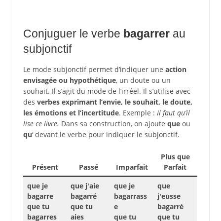
Conjuguer le verbe
bagarrer
au
subjonctif
Le mode subjonctif permet d’indiquer une
action
envisagée ou hypothétique
, un doute ou un
souhait. Il s’agit du mode de l’irréel. Il s’utilise avec
des
verbes exprimant l’envie, le souhait, le doute,
les émotions et l’incertitude
. Exemple :
Il faut qu’il
lise ce livre.
Dans sa construction, on ajoute
que
ou
qu
‘ devant le verbe pour indiquer le subjonctif.
Plus que
Présent
Passé
Imparfait
Parfait
que je
que j'aie
que je
que
bagarre
bagarré
bagarrass
j'eusse
que tu
que tu
e
bagarré
bagarres
aies
que tu
que tu