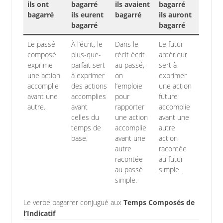
ils ont
bagarré
ils avaient
bagarré
bagarré
ils eurent
bagarré
ils auront
bagarré
bagarré
Le passé
À l’écrit, le
Dans le
Le futur
composé
plus-que-
récit écrit
antérieur
exprime
parfait sert
au passé,
sert à
une action
à exprimer
on
exprimer
accomplie
des actions
l’emploie
une action
avant une
accomplies
pour
future
autre.
avant
rapporter
accomplie
celles du
une action
avant une
temps de
accomplie
autre
base.
avant une
action
autre
racontée
racontée
au futur
au passé
simple.
simple.
Le verbe bagarrer conjugué aux
Temps Composés de
l’Indicatif