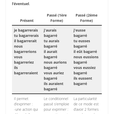
l’éventuel
.
Passé (1ère
Passé (2ème
Présent
Forme)
Forme)
je bagarrerais
j'aurais
j'eusse
tu bagarrerais
bagarré
bagarré
il bagarrerait
tu aurais
tu eusses
nous
bagarré
bagarré
bagarrerions
il aurait
il eût bagarré
vous
bagarré
nous eussions
bagarreriez
nous aurions
bagarré
ils
bagarré
vous eussiez
bagarreraient
vous auriez
bagarré
bagarré
ils eussent
ils auraient
bagarré
bagarré
Il permet
Le conditionnel
La particularité
d’exprimer :
passé s’emploie
de ce mode est
-une action qui
pour exprimer :
d’avoir 2 formes