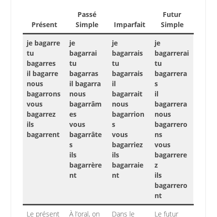
Passé
Futur
Présent
Simple
Imparfait
Simple
je bagarre
je
je
je
tu
bagarrai
bagarrais
bagarrerai
bagarres
tu
tu
tu
il bagarre
bagarras
bagarrais
bagarrera
nous
il bagarra
il
s
bagarrons
nous
bagarrait
il
vous
bagarrâm
nous
bagarrera
bagarrez
es
bagarrion
nous
ils
vous
s
bagarrero
bagarrent
bagarrâte
vous
ns
s
bagarriez
vous
ils
ils
bagarrere
bagarrère
bagarraie
z
nt
nt
ils
bagarrero
nt
Le présent
À l’oral, on
Dans le
Le futur