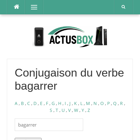
Aller
Menu
au
contenu
Conjugaison du verbe
bagarrer
A
,
B
,
C
,
D
,
E
,
F
,
G
,
H
,
I
,
J
,
K
,
L
,
M
,
N
,
O
,
P
,
Q
,
R
,
S
,
T
,
U
,
V
,
W
,
Y
,
Z