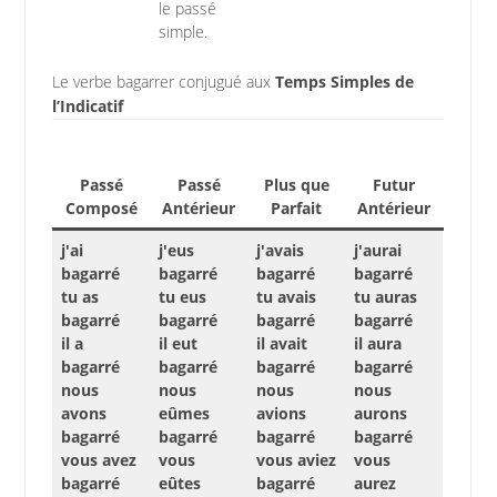
le passé
simple.
Le verbe bagarrer conjugué aux
Temps Simples de
l’Indicatif
Passé
Passé
Plus que
Futur
Composé
Antérieur
Parfait
Antérieur
j'ai
j'eus
j'avais
j'aurai
bagarré
bagarré
bagarré
bagarré
tu as
tu eus
tu avais
tu auras
bagarré
bagarré
bagarré
bagarré
il a
il eut
il avait
il aura
bagarré
bagarré
bagarré
bagarré
nous
nous
nous
nous
avons
eûmes
avions
aurons
bagarré
bagarré
bagarré
bagarré
vous avez
vous
vous aviez
vous
bagarré
eûtes
bagarré
aurez