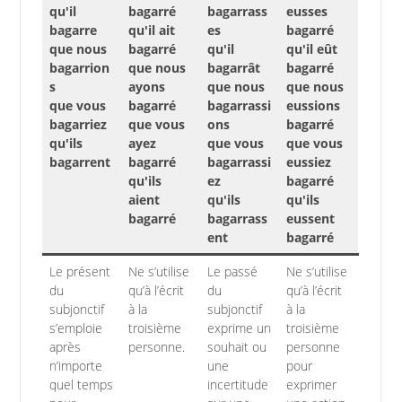
qu'il
bagarré
bagarrass
eusses
bagarre
qu'il ait
es
bagarré
que nous
bagarré
qu'il
qu'il eût
bagarrion
que nous
bagarrât
bagarré
s
ayons
que nous
que nous
que vous
bagarré
bagarrassi
eussions
bagarriez
que vous
ons
bagarré
qu'ils
ayez
que vous
que vous
bagarrent
bagarré
bagarrassi
eussiez
qu'ils
ez
bagarré
aient
qu'ils
qu'ils
bagarré
bagarrass
eussent
ent
bagarré
Le présent
Ne s’utilise
Le passé
Ne s’utilise
du
qu’à l’écrit
du
qu’à l’écrit
subjonctif
à la
subjonctif
à la
s’emploie
troisième
exprime un
troisième
après
personne.
souhait ou
personne
n’importe
une
pour
quel temps
incertitude
exprimer