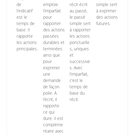
de
emploie
récit écrit
simple sert
l’indicatif
l’imparfait
au passé,
à exprimer
est le
pour
le passé
des actions
temps de
rapporter
simple sert
futures.
base. Il
des actions
à rapporter
rapporte
passées
les actions
les actions
durables et
ponctuelle
principales.
terminées
s, uniques
ainsi que
et
pour
successive
exprimer
s. Avec
une
l’imparfait,
demande
c’est le
de façon
temps de
polie. À
base du
l’écrit, il
récit.
rapporte
ce qui
dure. Il est
compléme
ntaire avec