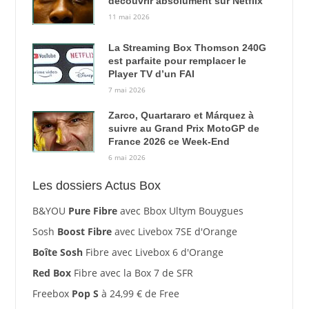
découvrir absolument sur Netflix
11 mai 2026
La Streaming Box Thomson 240G
est parfaite pour remplacer le
Player TV d’un FAI
7 mai 2026
Zarco, Quartararo et Márquez à
suivre au Grand Prix MotoGP de
France 2026 ce Week-End
6 mai 2026
Les dossiers Actus Box
B&YOU
Pure Fibre
avec Bbox Ultym Bouygues
Sosh
Boost Fibre
avec Livebox 7SE d'Orange
Boîte Sosh
Fibre avec Livebox 6 d'Orange
Red Box
Fibre avec la Box 7 de SFR
Freebox
Pop S
à 24,99 € de Free