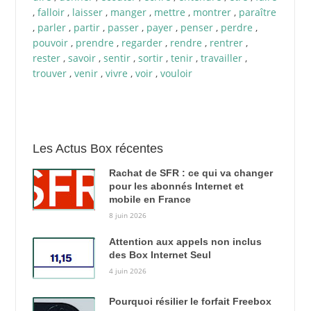
,
falloir
,
laisser
,
manger
,
mettre
,
montrer
,
paraître
,
parler
,
partir
,
passer
,
payer
,
penser
,
perdre
,
pouvoir
,
prendre
,
regarder
,
rendre
,
rentrer
,
rester
,
savoir
,
sentir
,
sortir
,
tenir
,
travailler
,
trouver
,
venir
,
vivre
,
voir
,
vouloir
Les Actus Box récentes
Rachat de SFR : ce qui va changer
pour les abonnés Internet et
mobile en France
8 juin 2026
Attention aux appels non inclus
des Box Internet Seul
4 juin 2026
Pourquoi résilier le forfait Freebox