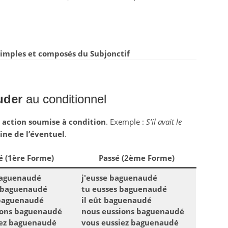
imples et composés du Subjonctif
uder
au conditionnel
e
action soumise à condition
. Exemple :
S’il avait le
ne de l’éventuel
.
é (1ère Forme)
Passé (2ème Forme)
baguenaudé
j'eusse baguenaudé
s baguenaudé
tu eusses baguenaudé
 baguenaudé
il eût baguenaudé
ions baguenaudé
nous eussions baguenaudé
iez baguenaudé
vous eussiez baguenaudé