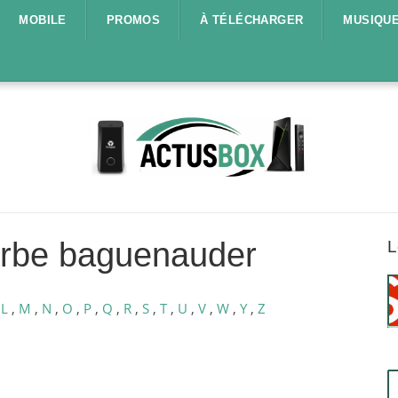
MOBILE
PROMOS
À TÉLÉCHARGER
MUSIQU
erbe baguenauder
L
,
L
,
M
,
N
,
O
,
P
,
Q
,
R
,
S
,
T
,
U
,
V
,
W
,
Y
,
Z