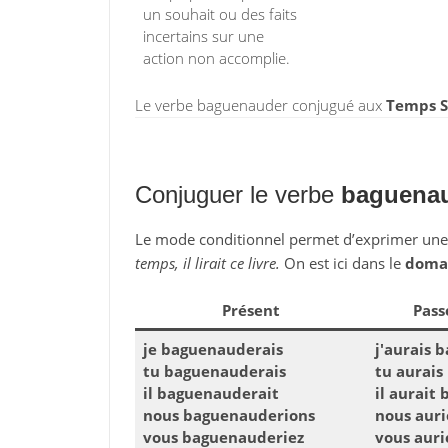
un souhait ou des faits
incertains sur une
action non accomplie.
Le verbe baguenauder conjugué aux
Temps S
Conjuguer le verbe
baguena
Le mode conditionnel permet d’exprimer un
temps, il lirait ce livre.
On est ici dans le
domai
Présent
Pass
je baguenauderais
j'aurais 
tu baguenauderais
tu aurai
il baguenauderait
il aurait
nous baguenauderions
nous aur
vous baguenauderiez
vous aur