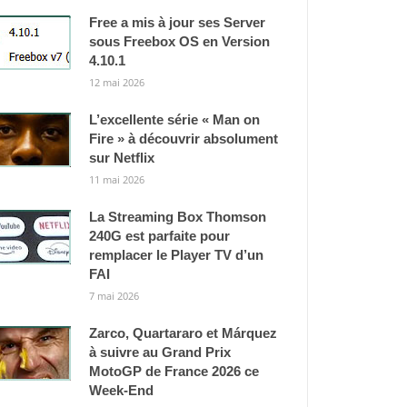
Free a mis à jour ses Server
sous Freebox OS en Version
4.10.1
12 mai 2026
L’excellente série « Man on
Fire » à découvrir absolument
sur Netflix
11 mai 2026
La Streaming Box Thomson
240G est parfaite pour
remplacer le Player TV d’un
FAI
7 mai 2026
Zarco, Quartararo et Márquez
à suivre au Grand Prix
MotoGP de France 2026 ce
Week-End