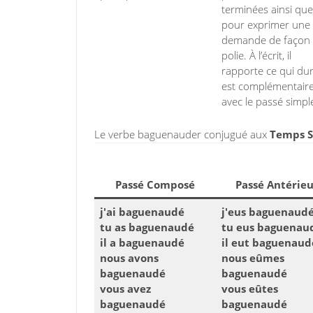
terminées ainsi que
pour exprimer une
demande de façon
polie. À l’écrit, il
rapporte ce qui dure
est complémentair
avec le passé simpl
Le verbe baguenauder conjugué aux
Temps Si
Passé Composé
Passé Antérieu
j'ai baguenaudé
j'eus baguenaud
tu as baguenaudé
tu eus baguenau
il a baguenaudé
il eut baguenaud
nous avons
nous eûmes
baguenaudé
baguenaudé
vous avez
vous eûtes
baguenaudé
baguenaudé