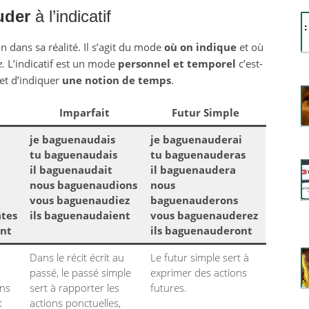
uder
à l’indicatif
 dans sa réalité. Il s’agit du mode
où on indique
et où
e.
L’indicatif est un mode
personnel et temporel
c’est-
et d’indiquer
une notion de temps
.
Imparfait
Futur Simple
je baguenaudais
je baguenauderai
tu baguenaudais
tu baguenauderas
il baguenaudait
il baguenaudera
nous baguenaudions
nous
vous baguenaudiez
baguenauderons
tes
ils baguenaudaient
vous baguenauderez
ent
ils baguenauderont
Dans le récit écrit au
Le futur simple sert à
passé, le passé simple
exprimer des actions
ons
sert à rapporter les
futures.
t
actions ponctuelles,