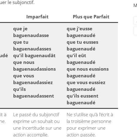
uer le subjonctif.
M
Imparfait
Plus que Parfait
que je
que j'eusse
baguenaudasse
baguenaudé
que tu
que tu eusses
baguenaudasses
baguenaudé
audé
qu'il baguenaudât
qu'il eût
que nous
baguenaudé
baguenaudassions
que nous eussions
que vous
baguenaudé
baguenaudassiez
que vous eussiez
qu'ils
baguenaudé
baguenaudassent
qu'ils eussent
baguenaudé
it à
Le passé du subjonctif
Ne s’utilise qu’à l’écrit à
ne.
exprime un souhait ou
la troisième personne
une incertitude sur une
pour exprimer une
action accomplie.
action passée.