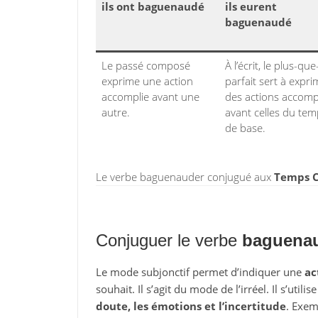
ils ont baguenaudé
ils eurent
baguenaudé
Le passé composé
À l’écrit, le plus-que
exprime une action
parfait sert à expri
accomplie avant une
des actions accomp
autre.
avant celles du te
de base.
Le verbe baguenauder conjugué aux
Temps C
Conjuguer le verbe
baguena
Le mode subjonctif permet d’indiquer une
ac
souhait. Il s’agit du mode de l’irréel. Il s’utili
doute, les émotions et l’incertitude
. Exem