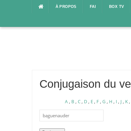
Aller
À PROPOS
FAI
BOX TV
au
contenu
Conjugaison du v
A
,
B
,
C
,
D
,
E
,
F
,
G
,
H
,
I
,
J
,
K