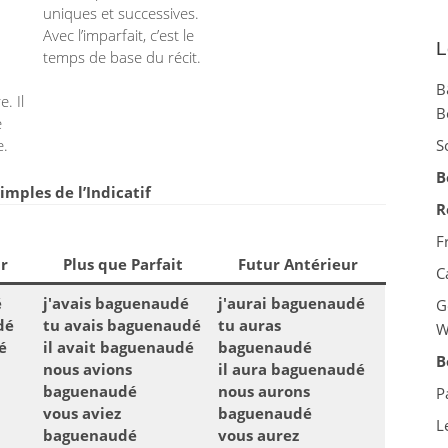
uniques et successives.
Avec l’imparfait, c’est le
L
temps de base du récit.
B
. Il
B
e
e.
S
B
mples de l’Indicatif
R
F
r
Plus que Parfait
Futur Antérieur
C
é
j'avais baguenaudé
j'aurai baguenaudé
G
dé
tu avais baguenaudé
tu auras
W
é
il avait baguenaudé
baguenaudé
B
nous avions
il aura baguenaudé
baguenaudé
nous aurons
P
vous aviez
baguenaudé
L
baguenaudé
vous aurez