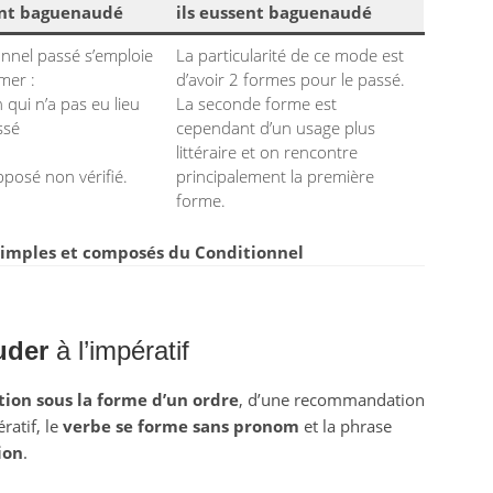
ent baguenaudé
ils eussent baguenaudé
onnel passé s’emploie
La particularité de ce mode est
mer :
d’avoir 2 formes pour le passé.
 qui n’a pas eu lieu
La seconde forme est
ssé
cependant d’un usage plus
littéraire et on rencontre
pposé non vérifié.
principalement la première
forme.
imples et composés du Conditionnel
uder
à l’impératif
tion sous la forme d’un ordre
, d’une recommandation
ratif, le
verbe se forme sans pronom
et la phrase
ion
.