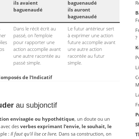
ils avaient
baguenaudé
R
baguenaudé
ils auront
B
baguenaudé
F
-
Dans le récit écrit au
Le futur antérieur sert
F
mer
passé, on l’emploie
à exprimer une action
?
lies
pour rapporter une
future accomplie avant
K
mps
action accomplie avant
une autre action
une autre racontée au
racontée au futur
P
passé simple.
simple.
L
omposés de l’Indicatif
C
M
L
uder
au subjonctif
F
P
tion envisagée ou hypothétique
, un doute ou un
S
se avec des
verbes exprimant l’envie, le souhait, le
ple :
Il faut qu’il lise ce livre.
Dans sa construction, on
T