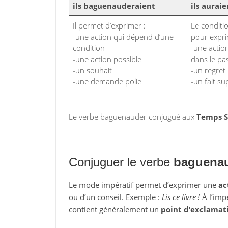
ils baguenauderaient
ils aurai
Il permet d’exprimer :
Le conditi
-une action qui dépend d’une
pour expri
condition
-une action
-une action possible
dans le pa
-un souhait
-un regret
-une demande polie
-un fait su
Le verbe baguenauder conjugué aux
Temps S
Conjuguer le verbe
baguena
Le mode impératif permet d’exprimer une
ac
ou d’un conseil. Exemple :
Lis ce livre !
À l’impé
contient généralement un
point d’exclamat