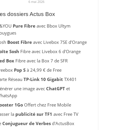
6 mai 2026
es dossiers Actus Box
&YOU
Pure Fibre
avec Bbox Ultym
ouygues
osh
Boost Fibre
avec Livebox 7SE d'Orange
oîte Sosh
Fibre avec Livebox 6 d'Orange
ed Box
Fibre avec la Box 7 de SFR
reebox
Pop S
à 24,99 € de Free
arte Réseau
TP-Link 10 Gigabit
TX401
énérer une image avec
ChatGPT
et
hatsApp
ooster 1Go
Offert chez Free Mobile
asser la
publicité sur TF1
avec Free TV
e
Conjugueur de Verbes
d'ActusBox