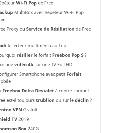
épéteur
Wi-Fi Pop
de Free
ackup
MultiBox avec Répéteur Wi-Fi Pop
ree
ree Proxy ou
Service de Résiliation
de Free
odi
le lecteur multimédia au Top
ourquoi
résilier
le forfait
Freebox Pop S
?
ire une
vidéo 4k
sur une TV Full HD
onfigurer Smartphone avec petit
Forfait
obile
a
Freebox Delta Devialet
à contre-courant
ree est-il toujours
trublion
ou sur le
déclin
?
roton VPN
Gratuit
hield TV
2019
homson Box
240G