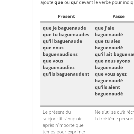
ajoute
que
ou
qu
‘ devant le verbe pour indiq
Présent
Passé
que je baguenaude
que j'aie
que tu baguenaudes
baguenaudé
qu'il baguenaude
que tu aies
que nous
baguenaudé
baguenaudions
qu'il ait baguen
que vous
que nous ayons
baguenaudiez
baguenaudé
qu'ils baguenaudent
que vous ayez
baguenaudé
qu'ils aient
baguenaudé
Le présent du
Ne s’utilise qu’à l’écr
subjonctif s’emploie
la troisième person
après n’importe quel
temps pour exprimer