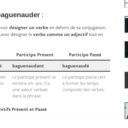
baguenauder
:
uvoir
désigner un verbe
en dehors de sa conjugaison.
uvoir désigner le
verbe comme un adjectif
tout en
Participe Présent
Participe Passé
é
baguenaudant
baguenaudé
rmet
Le participe présent se
Le participe passé sert
ion
termine en -ant. Il a
à former les temps
une valeur verbale
composés des verbes.
dans la phrase.
nitifs Présent et Passé