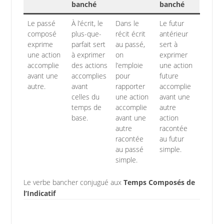
banché
banché
Le passé
À l’écrit, le
Dans le
Le futur
composé
plus-que-
récit écrit
antérieur
exprime
parfait sert
au passé,
sert à
une action
à exprimer
on
exprimer
accomplie
des actions
l’emploie
une action
avant une
accomplies
pour
future
autre.
avant
rapporter
accomplie
celles du
une action
avant une
temps de
accomplie
autre
base.
avant une
action
autre
racontée
racontée
au futur
au passé
simple.
simple.
Le verbe bancher conjugué aux
Temps Composés de
l’Indicatif