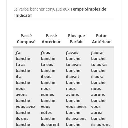
Le verbe bancher conjugué aux
Temps Simples de
l’Indicatif
Passé
Passé
Plus que
Futur
Composé
Antérieur
Parfait
Antérieur
j'ai
j'eus
j'avais
j'aurai
banché
banché
banché
banché
tu as
tu eus
tu avais
tu auras
banché
banché
banché
banché
il a
il eut
il avait
il aura
banché
banché
banché
banché
nous
nous
nous
nous
avons
eûmes
avions
aurons
banché
banché
banché
banché
vous avez
vous
vous aviez
vous
banché
eûtes
banché
aurez
ils ont
banché
ils avaient
banché
banché
ils eurent
banché
ils auront