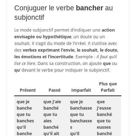
Conjuguer le verbe
bancher
au
subjonctif
Le mode subjonctif permet d’indiquer une
action
envisagée ou hypothétique
, un doute ou un
souhait. Il s’agit du mode de l’irréel. Il s’utilise avec
des
verbes exprimant l’envie, le souhait, le doute,
les émotions et l’incertitude
. Exemple :
Il faut qu’il
lise ce livre.
Dans sa construction, on ajoute
que
ou
qu
‘ devant le verbe pour indiquer le subjonctif.
Plus que
Présent
Passé
Imparfait
Parfait
que je
que j'aie
que je
que
banche
banché
banchasse
j'eusse
que tu
que tu
que tu
banché
banches
aies
banchasse
que tu
qu'il
banché
s
eusses
banche
qu'il ait
qu'il
banché