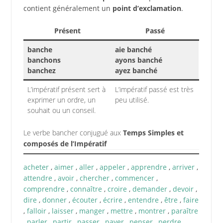
contient généralement un
point d’exclamation
.
Présent
Passé
banche
aie banché
banchons
ayons banché
banchez
ayez banché
L’impératif présent sert à
L’impératif passé est très
exprimer un ordre, un
peu utilisé.
souhait ou un conseil.
Le verbe bancher conjugué aux
Temps Simples et
composés de l’Impératif
acheter
,
aimer
,
aller
,
appeler
,
apprendre
,
arriver
,
attendre
,
avoir
,
chercher
,
commencer
,
comprendre
,
connaître
,
croire
,
demander
,
devoir
,
dire
,
donner
,
écouter
,
écrire
,
entendre
,
être
,
faire
,
falloir
,
laisser
,
manger
,
mettre
,
montrer
,
paraître
,
parler
,
partir
,
passer
,
payer
,
penser
,
perdre
,