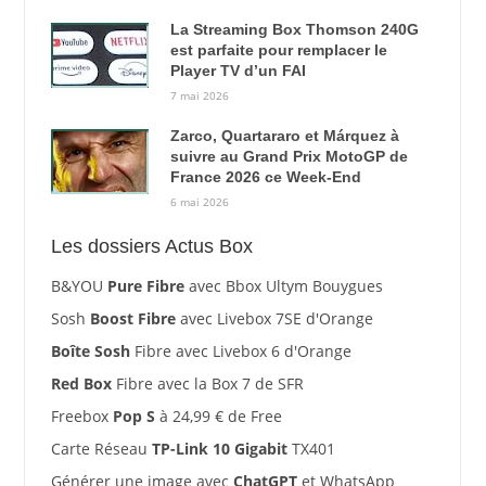
La Streaming Box Thomson 240G
est parfaite pour remplacer le
Player TV d’un FAI
7 mai 2026
Zarco, Quartararo et Márquez à
suivre au Grand Prix MotoGP de
France 2026 ce Week-End
6 mai 2026
Les dossiers Actus Box
B&YOU
Pure Fibre
avec Bbox Ultym Bouygues
Sosh
Boost Fibre
avec Livebox 7SE d'Orange
Boîte Sosh
Fibre avec Livebox 6 d'Orange
Red Box
Fibre avec la Box 7 de SFR
Freebox
Pop S
à 24,99 € de Free
Carte Réseau
TP-Link 10 Gigabit
TX401
Générer une image avec
ChatGPT
et WhatsApp