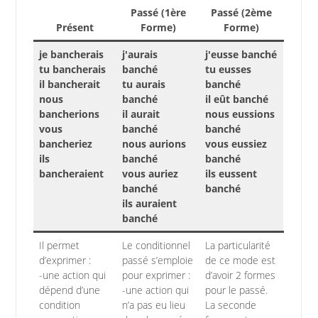
Passé (1ère
Passé (2ème
Présent
Forme)
Forme)
je bancherais
j'aurais
j'eusse banché
tu bancherais
banché
tu eusses
il bancherait
tu aurais
banché
nous
banché
il eût banché
bancherions
il aurait
nous eussions
vous
banché
banché
bancheriez
nous aurions
vous eussiez
ils
banché
banché
bancheraient
vous auriez
ils eussent
banché
banché
ils auraient
banché
Il permet
Le conditionnel
La particularité
d’exprimer :
passé s’emploie
de ce mode est
-une action qui
pour exprimer :
d’avoir 2 formes
dépend d’une
-une action qui
pour le passé.
condition
n’a pas eu lieu
La seconde