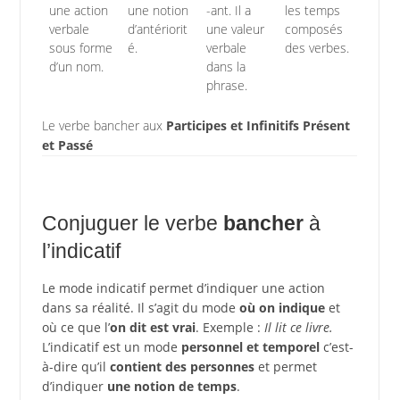
une action
une notion
-ant. Il a
les temps
verbale
d’antériorit
une valeur
composés
sous forme
é.
verbale
des verbes.
d’un nom.
dans la
phrase.
Le verbe bancher aux
Participes et Infinitifs Présent
et Passé
Conjuguer le verbe
bancher
à
l’indicatif
Le mode indicatif permet d’indiquer une action
dans sa réalité. Il s’agit du mode
où on indique
et
où ce que l’
on dit est vrai
. Exemple :
Il lit ce livre.
L’indicatif est un mode
personnel et temporel
c’est-
à-dire qu’il
contient des personnes
et permet
d’indiquer
une notion de temps
.