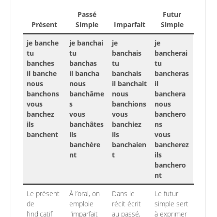
Passé
Futur
Présent
Simple
Imparfait
Simple
je banche
je banchai
je
je
tu
tu
banchais
bancherai
banches
banchas
tu
tu
il banche
il bancha
banchais
bancheras
nous
nous
il banchait
il
banchons
banchâme
nous
banchera
vous
s
banchions
nous
banchez
vous
vous
banchero
ils
banchâtes
banchiez
ns
banchent
ils
ils
vous
banchère
banchaien
bancherez
nt
t
ils
banchero
nt
Le présent
À l’oral, on
Dans le
Le futur
de
emploie
récit écrit
simple sert
l’indicatif
l’imparfait
au passé,
à exprimer