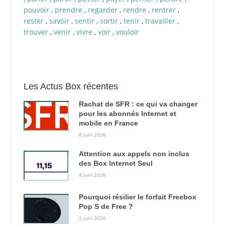
pouvoir
,
prendre
,
regarder
,
rendre
,
rentrer
,
rester
,
savoir
,
sentir
,
sortir
,
tenir
,
travailler
,
trouver
,
venir
,
vivre
,
voir
,
vouloir
Les Actus Box récentes
Rachat de SFR : ce qui va changer
pour les abonnés Internet et
mobile en France
8 juin 2026
Attention aux appels non inclus
des Box Internet Seul
4 juin 2026
Pourquoi résilier le forfait Freebox
Pop S de Free ?
2 juin 2026