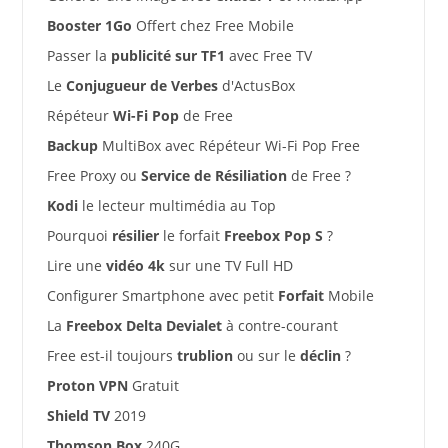
Booster 1Go
Offert chez Free Mobile
Passer la
publicité sur TF1
avec Free TV
Le
Conjugueur de Verbes
d'ActusBox
Répéteur
Wi-Fi Pop
de Free
Backup
MultiBox avec Répéteur Wi-Fi Pop Free
Free Proxy ou
Service de Résiliation
de Free ?
Kodi
le lecteur multimédia au Top
Pourquoi
résilier
le forfait
Freebox Pop S
?
Lire une
vidéo 4k
sur une TV Full HD
Configurer Smartphone avec petit
Forfait
Mobile
La
Freebox Delta Devialet
à contre-courant
Free est-il toujours
trublion
ou sur le
déclin
?
Proton VPN
Gratuit
Shield TV
2019
Thomson Box
240G