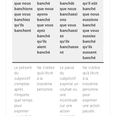
que nous
banché
banchât
qu'il eût
banchions
que nous
que nous
banché
que vous
ayons
banchassi
que nous
banchiez
banché
ons
eussions
qu'ils
que vous
que vous
banché
banchent
ayez
banchassi
que vous
banché
ez
eussiez
qu'ils
qu'ils
banché
aient
banchasse
qu'ils
banché
nt
eussent
banché
Le présent
Ne s’utilise
Le passé
Ne s’utilise
du
qu’à l’écrit
du
qu’à l’écrit
subjonctif
à la
subjonctif
à la
s’emploie
troisième
exprime un
troisième
après
personne.
souhait ou
personne
n’importe
une
pour
quel temps
incertitude
exprimer
pour
sur une
une action
exprimer
action
passée.