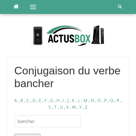
Aller
Menu
au
contenu
Conjugaison du verbe
bancher
A
,
B
,
C
,
D
,
E
,
F
,
G
,
H
,
I
,
J
,
K
,
L
,
M
,
N
,
O
,
P
,
Q
,
R
,
S
,
T
,
U
,
V
,
W
,
Y
,
Z