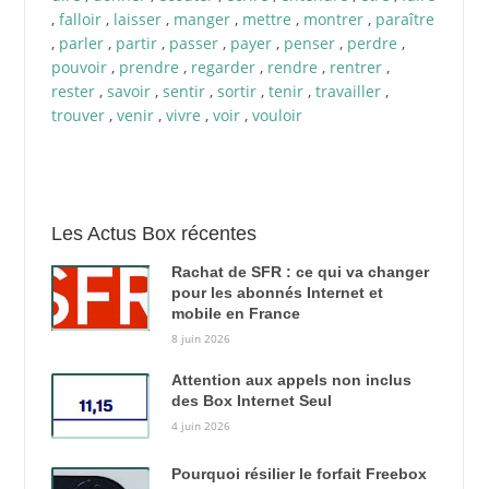
,
falloir
,
laisser
,
manger
,
mettre
,
montrer
,
paraître
,
parler
,
partir
,
passer
,
payer
,
penser
,
perdre
,
pouvoir
,
prendre
,
regarder
,
rendre
,
rentrer
,
rester
,
savoir
,
sentir
,
sortir
,
tenir
,
travailler
,
trouver
,
venir
,
vivre
,
voir
,
vouloir
Les Actus Box récentes
Rachat de SFR : ce qui va changer
pour les abonnés Internet et
mobile en France
8 juin 2026
Attention aux appels non inclus
des Box Internet Seul
4 juin 2026
Pourquoi résilier le forfait Freebox