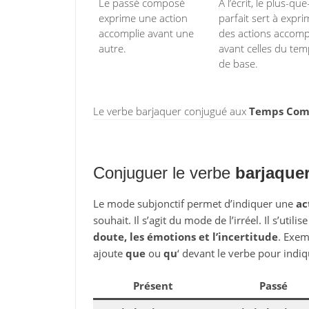
Le passé composé
À l’écrit, le plus-que
exprime une action
parfait sert à expri
accomplie avant une
des actions accomp
autre.
avant celles du te
de base.
Le verbe barjaquer conjugué aux
Temps Compo
Conjuguer le verbe
barjaque
Le mode subjonctif permet d’indiquer une
ac
souhait. Il s’agit du mode de l’irréel. Il s’utili
doute, les émotions et l’incertitude
. Exem
ajoute
que
ou
qu
‘ devant le verbe pour indiq
Présent
Passé