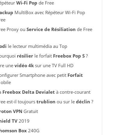
épéteur
Wi-Fi Pop
de Free
ackup
MultiBox avec Répéteur Wi-Fi Pop
ree
ree Proxy ou
Service de Résiliation
de Free
odi
le lecteur multimédia au Top
ourquoi
résilier
le forfait
Freebox Pop S
?
ire une
vidéo 4k
sur une TV Full HD
onfigurer Smartphone avec petit
Forfait
obile
a
Freebox Delta Devialet
à contre-courant
ree est-il toujours
trublion
ou sur le
déclin
?
roton VPN
Gratuit
hield TV
2019
homson Box
240G