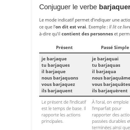
Conjuguer le verbe
barjaque
Le mode indicatif permet d’indiquer une action
ce que l’
on dit est vrai
. Exemple :
Il lit ce livr
à-dire qu’il
contient des personnes
et perm
Présent
Passé Simple
je barjaque
je barjaquai
tu barjaques
tu barjaquas
il barjaque
il barjaqua
nous barjaquons
nous barjaquâm
vous barjaquez
vous barjaquâtes
ils barjaquent
ils barjaquèrent
Le présent de l’indicatif
À l’oral, on emploie
est le temps de base. Il
l’imparfait pour
rapporte les actions
rapporter des acti
principales.
passées durables e
terminées ainsi que