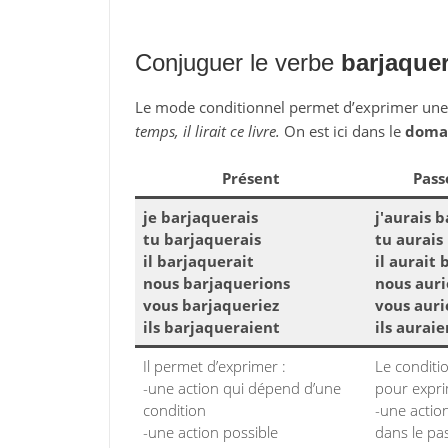
Conjuguer le verbe
barjaque
Le mode conditionnel permet d’exprimer un
temps, il lirait ce livre.
On est ici dans le
domai
Présent
Pass
je barjaquerais
j'aurais 
tu barjaquerais
tu aurais
il barjaquerait
il aurait
nous barjaquerions
nous auri
vous barjaqueriez
vous auri
ils barjaqueraient
ils aurai
Il permet d’exprimer :
Le conditi
-une action qui dépend d’une
pour expri
condition
-une action
-une action possible
dans le pa