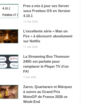
Free a mis à jour ses Server
sous Freebox OS en Version
4.10.1
12 mai 2026
L’excellente série « Man on
Fire » à découvrir absolument
sur Netflix
11 mai 2026
La Streaming Box Thomson
240G est parfaite pour
remplacer le Player TV d’un
FAI
7 mai 2026
Zarco, Quartararo et Márquez
à suivre au Grand Prix
MotoGP de France 2026 ce
Week-End