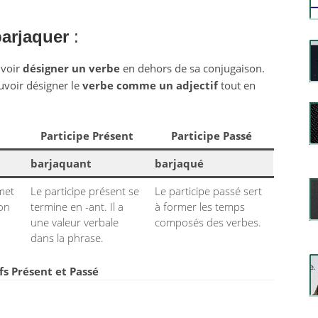
arjaquer
:
uvoir
désigner un verbe
en dehors de sa conjugaison.
uvoir désigner le
verbe comme un adjectif
tout en
Participe Présent
Participe Passé
barjaquant
barjaqué
rmet
Le participe présent se
Le participe passé sert
ion
termine en -ant. Il a
à former les temps
une valeur verbale
composés des verbes.
dans la phrase.
ifs Présent et Passé