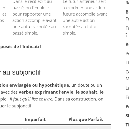
-
Dans le récit écrit au
Le futur antérieur sert
R
mer
passé, on l’emploie
à exprimer une action
B
lies
pour rapporter une
future accomplie avant
F
mps
action accomplie avant
une autre action
une autre racontée au
racontée au futur
F
passé simple.
simple.
?
K
sés de l’Indicatif
P
L
r
au subjonctif
C
M
tion envisagée ou hypothétique
, un doute ou un
L
se avec des
verbes exprimant l’envie, le souhait, le
F
ple :
Il faut qu’il lise ce livre.
Dans sa construction, on
uer le subjonctif.
P
S
Imparfait
Plus que Parfait
T