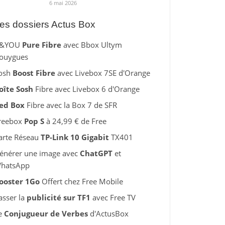
6 mai 2026
es dossiers Actus Box
&YOU
Pure Fibre
avec Bbox Ultym
ouygues
osh
Boost Fibre
avec Livebox 7SE d'Orange
oîte Sosh
Fibre avec Livebox 6 d'Orange
ed Box
Fibre avec la Box 7 de SFR
reebox
Pop S
à 24,99 € de Free
arte Réseau
TP-Link 10 Gigabit
TX401
énérer une image avec
ChatGPT
et
hatsApp
ooster 1Go
Offert chez Free Mobile
asser la
publicité sur TF1
avec Free TV
e
Conjugueur de Verbes
d'ActusBox