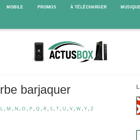
MOBILE
PROMOS
À TÉLÉCHARGER
MUSIQU
rbe barjaquer
L
,
L
,
M
,
N
,
O
,
P
,
Q
,
R
,
S
,
T
,
U
,
V
,
W
,
Y
,
Z