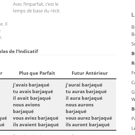
Avec l’imparfait, c’est le
temps de base du récit.
L
. Il
B
e
B
e.
S
es de l’Indicatif
B
R
F
r
Plus que Parfait
Futur Antérieur
C
j'avais barjaqué
j'aurai barjaqué
tu avais barjaqué
tu auras barjaqué
G
il avait barjaqué
il aura barjaqué
W
nous avions
nous aurons
B
barjaqué
barjaqué
qué
vous aviez barjaqué
vous aurez barjaqué
P
ué
ils avaient barjaqué
ils auront barjaqué
L