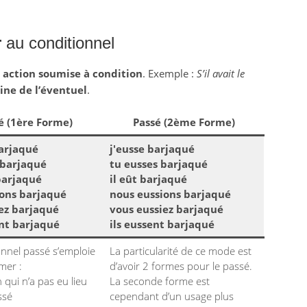
r
au conditionnel
e
action soumise à condition
. Exemple :
S’il avait le
ne de l’éventuel
.
é (1ère Forme)
Passé (2ème Forme)
barjaqué
j'eusse barjaqué
 barjaqué
tu eusses barjaqué
 barjaqué
il eût barjaqué
ons barjaqué
nous eussions barjaqué
ez barjaqué
vous eussiez barjaqué
ent barjaqué
ils eussent barjaqué
onnel passé s’emploie
La particularité de ce mode est
mer :
d’avoir 2 formes pour le passé.
 qui n’a pas eu lieu
La seconde forme est
ssé
cependant d’un usage plus