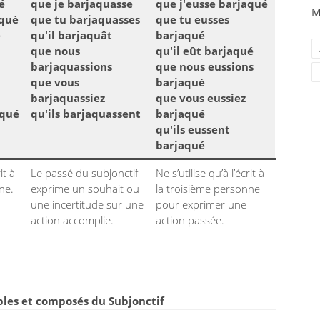
é
que je barjaquasse
que j'eusse barjaqué
M
aqué
que tu barjaquasses
que tu eusses
é
qu'il barjaquât
barjaqué
que nous
qu'il eût barjaqué
barjaquassions
que nous eussions
que vous
barjaqué
barjaquassiez
que vous eussiez
aqué
qu'ils barjaquassent
barjaqué
qu'ils eussent
barjaqué
it à
Le passé du subjonctif
Ne s’utilise qu’à l’écrit à
ne.
exprime un souhait ou
la troisième personne
une incertitude sur une
pour exprimer une
action accomplie.
action passée.
les et composés du Subjonctif