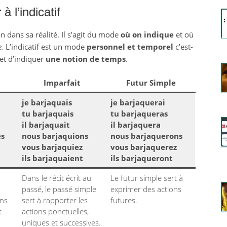
r
à l’indicatif
 dans sa réalité. Il s’agit du mode
où on indique
et où
e.
L’indicatif est un mode
personnel et temporel
c’est-
et d’indiquer
une notion de temps
.
Imparfait
Futur Simple
je barjaquais
je barjaquerai
tu barjaquais
tu barjaqueras
il barjaquait
il barjaquera
es
nous barjaquions
nous barjaquerons
vous barjaquiez
vous barjaquerez
ils barjaquaient
ils barjaqueront
Dans le récit écrit au
Le futur simple sert à
passé, le passé simple
exprimer des actions
ons
sert à rapporter les
futures.
t
actions ponctuelles,
uniques et successives.