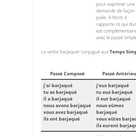
pour exprimer une
demande de façon
polie. À l’écrit, il
rapporte ce qui dure
est complémentair
avec le passé simpl
Le verbe barjaquer conjugué aux
Temps Simpl
Passé Composé
Passé Antérieu
j'ai barjaqué
j'eus barjaqué
tu as barjaqué
tu eus barjaqué
il a barjaqué
il eut barjaqué
nous avons barjaqué
nous eûmes
vous avez barjaqué
barjaqué
ils ont barjaqué
vous eûtes barja
ils eurent barjaq