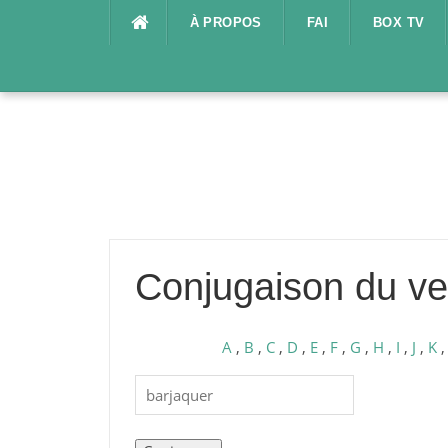
Aller
À PROPOS
FAI
BOX TV
au
contenu
Conjugaison du ve
A
,
B
,
C
,
D
,
E
,
F
,
G
,
H
,
I
,
J
,
K