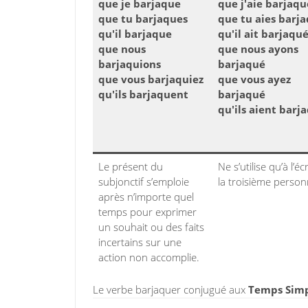
que je barjaque
que j'aie barjaqu
que tu barjaques
que tu aies barj
qu'il barjaque
qu'il ait barjaqu
que nous
que nous ayons
barjaquions
barjaqué
que vous barjaquiez
que vous ayez
qu'ils barjaquent
barjaqué
qu'ils aient barj
Le présent du
Ne s’utilise qu’à l’écr
subjonctif s’emploie
la troisième person
après n’importe quel
temps pour exprimer
un souhait ou des faits
incertains sur une
action non accomplie.
Le verbe barjaquer conjugué aux
Temps Simp